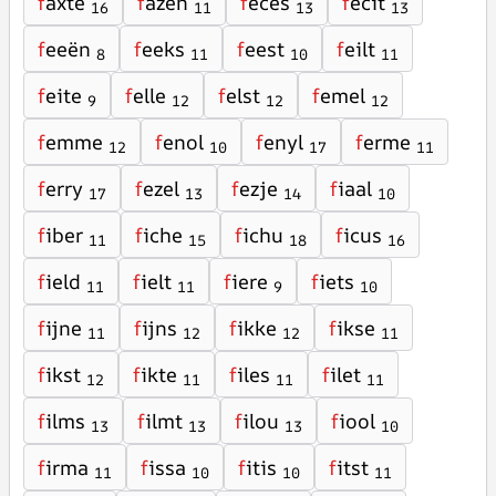
f
axte
f
azen
f
eces
f
ecit
16
11
13
13
f
eeën
f
eeks
f
eest
f
eilt
8
11
10
11
f
eite
f
elle
f
elst
f
emel
9
12
12
12
f
emme
f
enol
f
enyl
f
erme
12
10
17
11
f
erry
f
ezel
f
ezje
f
iaal
17
13
14
10
f
iber
f
iche
f
ichu
f
icus
11
15
18
16
f
ield
f
ielt
f
iere
f
iets
11
11
9
10
f
ijne
f
ijns
f
ikke
f
ikse
11
12
12
11
f
ikst
f
ikte
f
iles
f
ilet
12
11
11
11
f
ilms
f
ilmt
f
ilou
f
iool
13
13
13
10
f
irma
f
issa
f
itis
f
itst
11
10
10
11