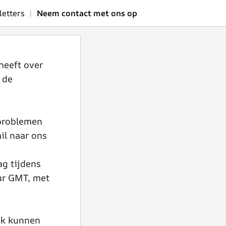
etters
|
Neem contact met ons op
heeft over
 de
 problemen
il naar ons
ag tijdens
ur GMT, met
jk kunnen