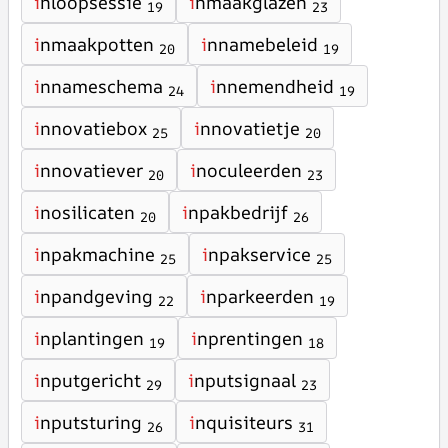
i
nloopsessie
i
nmaakglazen
19
23
i
nmaakpotten
i
nnamebeleid
20
19
i
nnameschema
i
nnemendheid
24
19
i
nnovatiebox
i
nnovatietje
25
20
i
nnovatiever
i
noculeerden
20
23
i
nosilicaten
i
npakbedrijf
20
26
i
npakmachine
i
npakservice
25
25
i
npandgeving
i
nparkeerden
22
19
i
nplantingen
i
nprentingen
19
18
i
nputgericht
i
nputsignaal
29
23
i
nputsturing
i
nquisiteurs
26
31