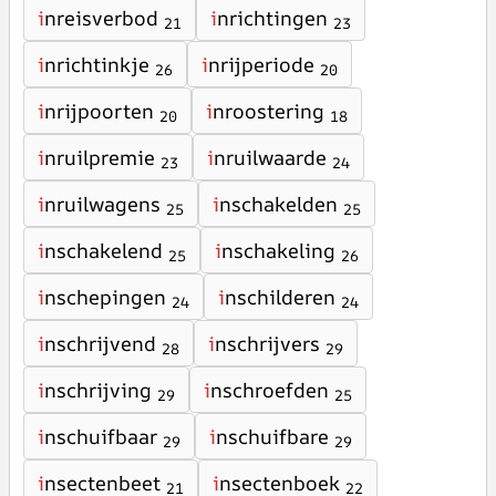
i
nreisverbod
i
nrichtingen
21
23
i
nrichtinkje
i
nrijperiode
26
20
i
nrijpoorten
i
nroostering
20
18
i
nruilpremie
i
nruilwaarde
23
24
i
nruilwagens
i
nschakelden
25
25
i
nschakelend
i
nschakeling
25
26
i
nschepingen
i
nschilderen
24
24
i
nschrijvend
i
nschrijvers
28
29
i
nschrijving
i
nschroefden
29
25
i
nschuifbaar
i
nschuifbare
29
29
i
nsectenbeet
i
nsectenboek
21
22