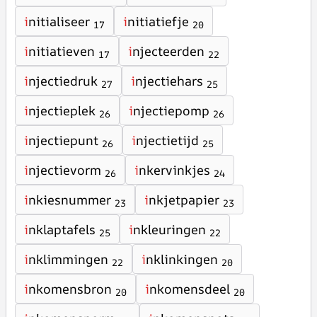
i
nitialiseer
i
nitiatiefje
17
20
i
nitiatieven
i
njecteerden
17
22
i
njectiedruk
i
njectiehars
27
25
i
njectieplek
i
njectiepomp
26
26
i
njectiepunt
i
njectietijd
26
25
i
njectievorm
i
nkervinkjes
26
24
i
nkiesnummer
i
nkjetpapier
23
23
i
nklaptafels
i
nkleuringen
25
22
i
nklimmingen
i
nklinkingen
22
20
i
nkomensbron
i
nkomensdeel
20
20