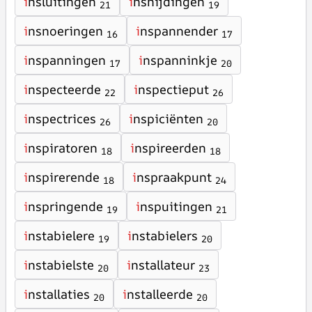
i
nsluitingen
i
nsnijdingen
21
19
i
nsnoeringen
i
nspannender
16
17
i
nspanningen
i
nspanninkje
17
20
i
nspecteerde
i
nspectieput
22
26
i
nspectrices
i
nspiciënten
26
20
i
nspiratoren
i
nspireerden
18
18
i
nspirerende
i
nspraakpunt
18
24
i
nspringende
i
nspuitingen
19
21
i
nstabielere
i
nstabielers
19
20
i
nstabielste
i
nstallateur
20
23
i
nstallaties
i
nstalleerde
20
20