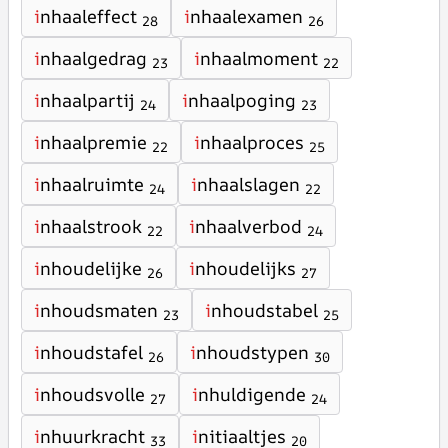
i
nhaaleffect
i
nhaalexamen
28
26
i
nhaalgedrag
i
nhaalmoment
23
22
i
nhaalpartij
i
nhaalpoging
24
23
i
nhaalpremie
i
nhaalproces
22
25
i
nhaalruimte
i
nhaalslagen
24
22
i
nhaalstrook
i
nhaalverbod
22
24
i
nhoudelijke
i
nhoudelijks
26
27
i
nhoudsmaten
i
nhoudstabel
23
25
i
nhoudstafel
i
nhoudstypen
26
30
i
nhoudsvolle
i
nhuldigende
27
24
i
nhuurkracht
i
nitiaaltjes
33
20