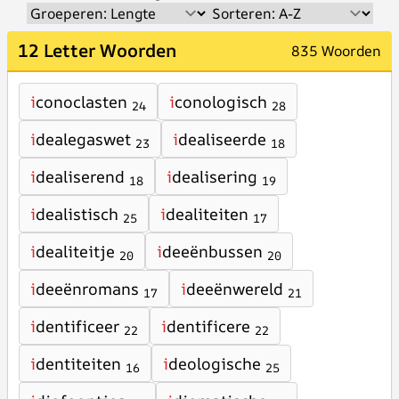
12 Letter Woorden
835 Woorden
i
conoclasten
i
conologisch
24
28
i
dealegaswet
i
dealiseerde
23
18
i
dealiserend
i
dealisering
18
19
i
dealistisch
i
dealiteiten
25
17
i
dealiteitje
i
deeënbussen
20
20
i
deeënromans
i
deeënwereld
17
21
i
dentificeer
i
dentificere
22
22
i
dentiteiten
i
deologische
16
25