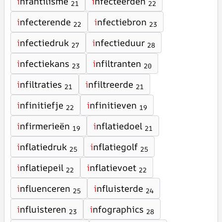
i
nfantilisme
i
nfecteerden
21
22
i
nfecterende
i
nfectiebron
22
23
i
nfectiedruk
i
nfectieduur
27
28
i
nfectiekans
i
nfiltranten
23
20
i
nfiltraties
i
nfiltreerde
21
21
i
nfinitiefje
i
nfinitieven
22
19
i
nfirmerieën
i
nflatiedoel
19
21
i
nflatiedruk
i
nflatiegolf
25
25
i
nflatiepeil
i
nflatievoet
22
22
i
nfluenceren
i
nfluisterde
25
24
i
nfluisteren
i
nfographics
23
28