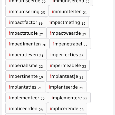
i
mmuniseerde
i
mmuniserend
22
22
i
mmunisering
i
mmuniteiten
23
21
i
mpactfactor
i
mpactmeting
30
26
i
mpactstudie
i
mpactwaarde
27
27
i
mpedimenten
i
mpenetrabel
20
22
i
mperatieven
i
mperfecties
21
26
i
mperialisme
i
mpermeabele
22
23
i
mpertinente
i
mplantaatje
19
23
i
mplantaties
i
mplanteerde
21
21
i
mplementeer
i
mplementere
22
22
i
mpliceerden
i
mplicerende
24
24