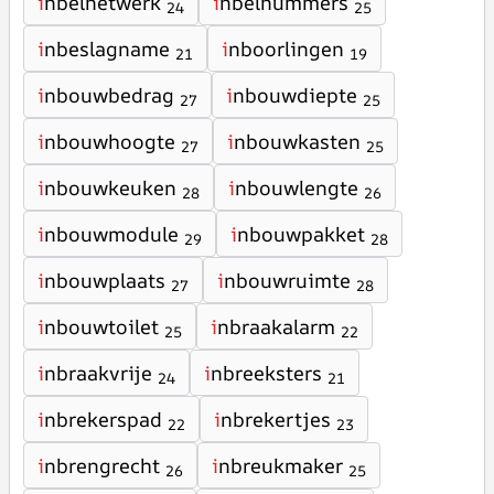
i
nbelnetwerk
i
nbelnummers
24
25
i
nbeslagname
i
nboorlingen
21
19
i
nbouwbedrag
i
nbouwdiepte
27
25
i
nbouwhoogte
i
nbouwkasten
27
25
i
nbouwkeuken
i
nbouwlengte
28
26
i
nbouwmodule
i
nbouwpakket
29
28
i
nbouwplaats
i
nbouwruimte
27
28
i
nbouwtoilet
i
nbraakalarm
25
22
i
nbraakvrije
i
nbreeksters
24
21
i
nbrekerspad
i
nbrekertjes
22
23
i
nbrengrecht
i
nbreukmaker
26
25