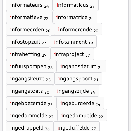
i
nformateurs
i
nformaticus
24
27
i
nformatieve
i
nformatrice
22
24
i
nformeerden
i
nformerende
20
20
i
nfostopzuil
i
nfotainment
27
19
i
nfraheffing
i
nfraproject
27
27
i
nfuuspompen
i
ngangsdatum
28
24
i
ngangskeuze
i
ngangspoort
25
21
i
ngangstoets
i
ngangszijde
20
24
i
ngeboezemde
i
ngeburgerde
22
24
i
ngedommelde
i
ngedompelde
22
22
i
ngedruppeld
i
ngeduffelde
26
27