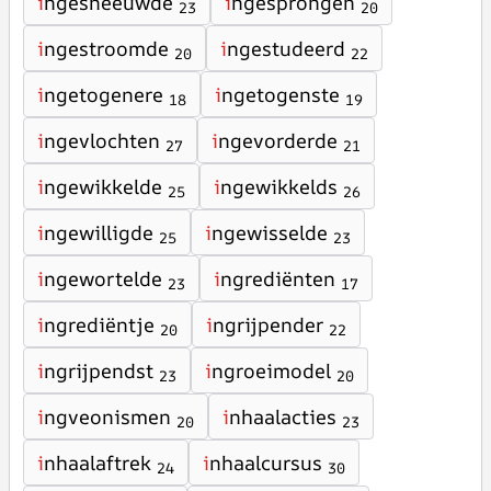
i
ngesneeuwde
i
ngesprongen
23
20
i
ngestroomde
i
ngestudeerd
20
22
i
ngetogenere
i
ngetogenste
18
19
i
ngevlochten
i
ngevorderde
27
21
i
ngewikkelde
i
ngewikkelds
25
26
i
ngewilligde
i
ngewisselde
25
23
i
ngewortelde
i
ngrediënten
23
17
i
ngrediëntje
i
ngrijpender
20
22
i
ngrijpendst
i
ngroeimodel
23
20
i
ngveonismen
i
nhaalacties
20
23
i
nhaalaftrek
i
nhaalcursus
24
30