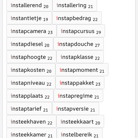
i
nstallerend
i
nstallering
20
21
i
nstantietje
i
nstapbedrag
19
22
i
nstapcamera
i
nstapcursus
23
29
i
nstapdiesel
i
nstapdouche
20
27
i
nstaphoogte
i
nstapklasse
22
22
i
nstapkosten
i
nstapmoment
20
21
i
nstapniveau
i
nstappakket
22
23
i
nstapplaats
i
nstapregime
22
21
i
nstaptarief
i
nstapversie
21
21
i
nsteekhaven
i
nsteekkaart
22
20
i
nsteekkamer
i
nstelbereik
21
21