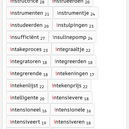
i
nstructrice
i
nstrueerden
28
20
i
nstrumenten
i
nstrumentje
21
24
i
nstudeerden
i
nstulpingen
20
23
i
nsufficiënt
i
nsulinepomp
27
24
i
ntakeproces
i
ntegraaltje
23
22
i
ntegratoren
i
ntegreerden
18
18
i
ntegrerende
i
ntekeningen
18
17
i
ntekenlijst
i
ntekenprijs
22
22
i
ntelligente
i
ntensievere
20
18
i
ntensioneel
i
ntensionele
16
16
i
ntensiveert
i
ntensiveren
19
18