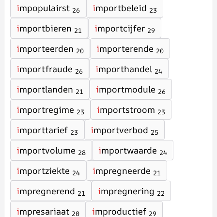
i
mpopulairst
i
mportbeleid
26
23
i
mportbieren
i
mportcijfer
21
29
i
mporteerden
i
mporterende
20
20
i
mportfraude
i
mporthandel
26
24
i
mportlanden
i
mportmodule
21
26
i
mportregime
i
mportstroom
23
23
i
mporttarief
i
mportverbod
23
25
i
mportvolume
i
mportwaarde
28
24
i
mportziekte
i
mpregneerde
24
21
i
mpregnerend
i
mpregnering
21
22
i
mpresariaat
i
mproductief
20
29