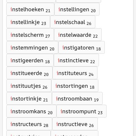
i
nstelhoeken
i
nstellingen
21
20
i
nstellinkje
i
nstelschaal
23
26
i
nstelscherm
i
nstelwaarde
27
22
i
nstemmingen
i
nstigatoren
20
18
i
nstigeerden
i
nstinctieve
18
22
i
nstitueerde
i
nstituteurs
20
24
i
nstituutjes
i
nstortingen
26
18
i
nstortinkje
i
nstroombaan
21
19
i
nstroomkans
i
nstroompunt
20
23
i
nstructeurs
i
nstructieve
28
26