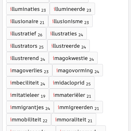
i
lluminaties
i
llumineerde
23
23
i
llusionaire
i
llusionisme
21
23
i
llustratief
i
llustraties
26
24
i
llustrators
i
llustreerde
25
24
i
llustrerend
i
magokwestie
24
24
i
magoverlies
i
magovorming
23
24
i
mbeciliteit
i
midacloprid
24
25
i
mitatieleer
i
mmateriëler
19
21
i
mmigrantjes
i
mmigreerden
24
21
i
mmobiliteit
i
mmoraliteit
22
21