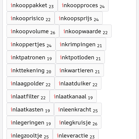
i
nkooppakket
i
nkoopproces
23
24
i
nkooprisico
i
nkoopsprijs
22
24
i
nkoopvolume
i
nkoopwaarde
26
22
i
nkoppertjes
i
nkrimpingen
24
21
i
nktpatronen
i
nktpotloden
19
21
i
nkttekening
i
nkwartieren
20
21
i
nlaagpolder
i
nlaatduiker
22
22
i
nlaatfilter
i
nlaatkanaal
22
19
i
nlaatkasten
i
nleenkracht
19
25
i
nlegeringen
i
nlegkruisje
19
26
i
nlegzooltje
i
nleveractie
25
23