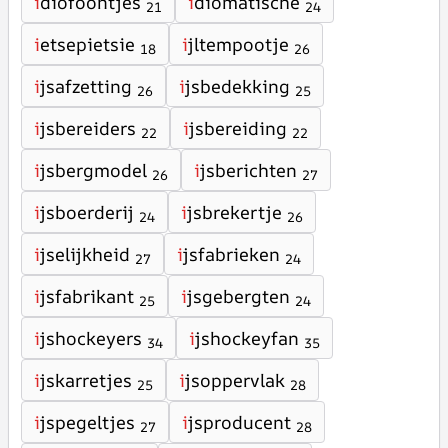
i
diofoontjes
i
diomatische
21
24
i
etsepietsie
i
jltempootje
18
26
i
jsafzetting
i
jsbedekking
26
25
i
jsbereiders
i
jsbereiding
22
22
i
jsbergmodel
i
jsberichten
26
27
i
jsboerderij
i
jsbrekertje
24
26
i
jselijkheid
i
jsfabrieken
27
24
i
jsfabrikant
i
jsgebergten
25
24
i
jshockeyers
i
jshockeyfan
34
35
i
jskarretjes
i
jsoppervlak
25
28
i
jspegeltjes
i
jsproducent
27
28