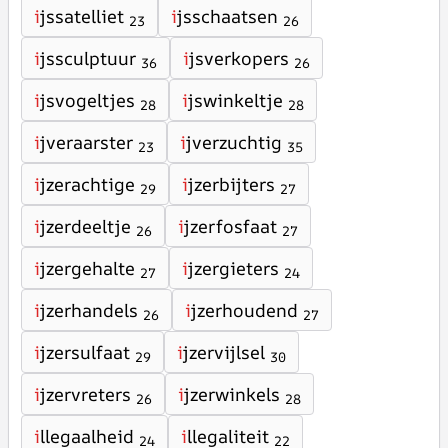
i
jssatelliet
i
jsschaatsen
23
26
i
jssculptuur
i
jsverkopers
36
26
i
jsvogeltjes
i
jswinkeltje
28
28
i
jveraarster
i
jverzuchtig
23
35
i
jzerachtige
i
jzerbijters
29
27
i
jzerdeeltje
i
jzerfosfaat
26
27
i
jzergehalte
i
jzergieters
27
24
i
jzerhandels
i
jzerhoudend
26
27
i
jzersulfaat
i
jzervijlsel
29
30
i
jzervreters
i
jzerwinkels
26
28
i
llegaalheid
i
llegaliteit
24
22