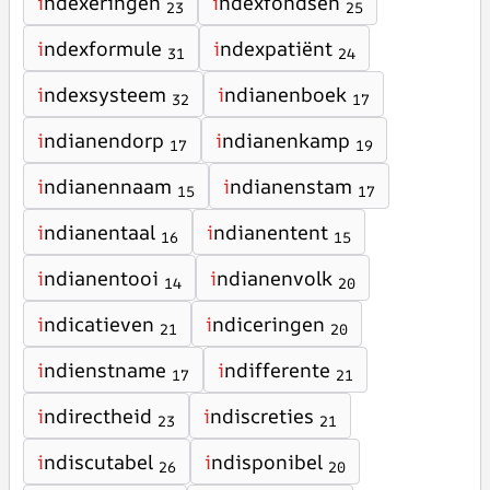
i
ndexeringen
i
ndexfondsen
23
25
i
ndexformule
i
ndexpatiënt
31
24
i
ndexsysteem
i
ndianenboek
32
17
i
ndianendorp
i
ndianenkamp
17
19
i
ndianennaam
i
ndianenstam
15
17
i
ndianentaal
i
ndianentent
16
15
i
ndianentooi
i
ndianenvolk
14
20
i
ndicatieven
i
ndiceringen
21
20
i
ndienstname
i
ndifferente
17
21
i
ndirectheid
i
ndiscreties
23
21
i
ndiscutabel
i
ndisponibel
26
20