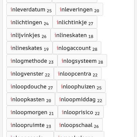
i
nleverdatum
i
nleveringen
25
20
i
nlichtingen
i
nlichtinkje
24
27
i
nlijvinkjes
i
nlineskaten
26
18
i
nlineskates
i
nlogaccount
19
28
i
nlogmethode
i
nlogsysteem
23
28
i
nlogvenster
i
nloopcentra
22
22
i
nloopdouche
i
nloophuizen
27
25
i
nloopkasten
i
nloopmiddag
20
22
i
nloopmorgen
i
nlooprisico
21
22
i
nloopruimte
i
nloopschaal
23
26