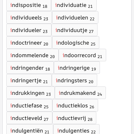
i
ndispositie
i
ndividuatie
18
21
i
ndividueels
i
ndividuelen
23
22
i
ndividueler
i
ndividuutje
23
27
i
ndoctrineer
i
ndologische
20
25
i
ndommelende
i
ndoorrecord
20
21
i
ndringender
i
ndringerige
18
19
i
ndringertje
i
ndringsters
21
20
i
ndrukkingen
i
ndrukmakend
23
24
i
nductiefase
i
nductieklos
25
26
i
nductieveld
i
nductievrij
27
28
i
ndulgentiën
i
ndulgenties
21
22