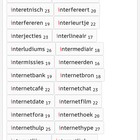
i
nteretnisch
i
nterfereert
23
20
i
nterfereren
i
nterieurtje
19
22
i
nterjecties
i
nterlineair
23
17
i
nterludiums
i
ntermediair
26
18
i
ntermissies
i
nterneerden
19
16
i
nternetbank
i
nternetbron
19
18
i
nternetcafé
i
nternetchat
22
23
i
nternetdate
i
nternetfilm
17
22
i
nternetfora
i
nternethoek
19
20
i
nternethulp
i
nternethype
25
27