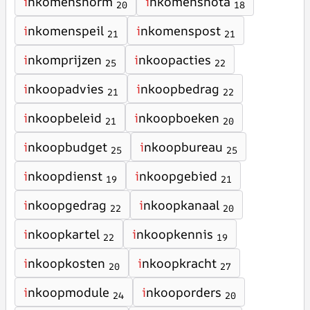
i
nkomensnorm
i
nkomensnota
20
18
i
nkomenspeil
i
nkomenspost
21
21
i
nkomprijzen
i
nkoopacties
25
22
i
nkoopadvies
i
nkoopbedrag
21
22
i
nkoopbeleid
i
nkoopboeken
21
20
i
nkoopbudget
i
nkoopbureau
25
25
i
nkoopdienst
i
nkoopgebied
19
21
i
nkoopgedrag
i
nkoopkanaal
22
20
i
nkoopkartel
i
nkoopkennis
22
19
i
nkoopkosten
i
nkoopkracht
20
27
i
nkoopmodule
i
nkooporders
24
20