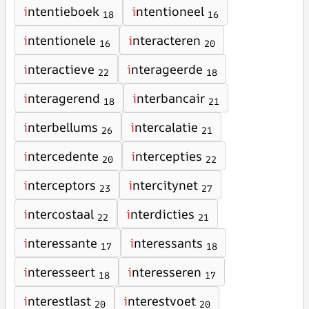
i
ntentieboek
i
ntentioneel
18
16
i
ntentionele
i
nteracteren
16
20
i
nteractieve
i
nterageerde
22
18
i
nteragerend
i
nterbancair
18
21
i
nterbellums
i
ntercalatie
26
21
i
ntercedente
i
ntercepties
20
22
i
nterceptors
i
ntercitynet
23
27
i
ntercostaal
i
nterdicties
22
21
i
nteressante
i
nteressants
17
18
i
nteresseert
i
nteresseren
18
17
i
nterestlast
i
nterestvoet
20
20