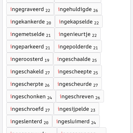
i
ngegraveerd
i
ngehuldigde
22
26
i
ngekankerde
i
ngekapselde
20
22
i
ngemetselde
i
ngenieurtje
21
22
i
ngeparkeerd
i
ngepolderde
21
21
i
ngeroosterd
i
ngeschaalde
19
25
i
ngeschakeld
i
ngescheepte
27
25
i
ngescherpte
i
ngescheurde
26
27
i
ngeschonken
i
ngeschreven
24
26
i
ngeschroefd
i
ngesijpelde
27
23
i
ngeslenterd
i
ngesluimerd
20
24