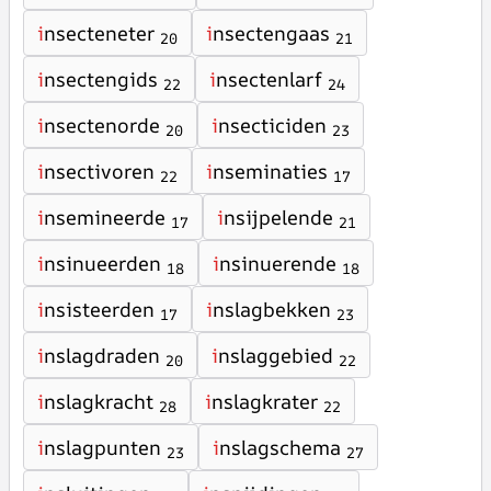
i
nsecteneter
i
nsectengaas
20
21
i
nsectengids
i
nsectenlarf
22
24
i
nsectenorde
i
nsecticiden
20
23
i
nsectivoren
i
nseminaties
22
17
i
nsemineerde
i
nsijpelende
17
21
i
nsinueerden
i
nsinuerende
18
18
i
nsisteerden
i
nslagbekken
17
23
i
nslagdraden
i
nslaggebied
20
22
i
nslagkracht
i
nslagkrater
28
22
i
nslagpunten
i
nslagschema
23
27