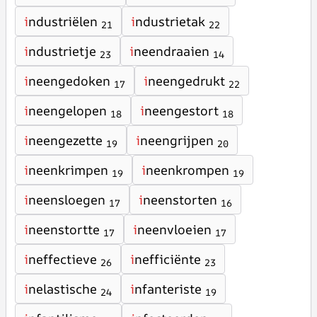
i
ndustriëlen
i
ndustrietak
21
22
i
ndustrietje
i
neendraaien
23
14
i
neengedoken
i
neengedrukt
17
22
i
neengelopen
i
neengestort
18
18
i
neengezette
i
neengrijpen
19
20
i
neenkrimpen
i
neenkrompen
19
19
i
neensloegen
i
neenstorten
17
16
i
neenstortte
i
neenvloeien
17
17
i
neffectieve
i
nefficiënte
26
23
i
nelastische
i
nfanteriste
24
19