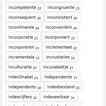
i
ncompetente
i
ncongruente
22
23
i
nconsequent
i
nconsistent
30
20
i
ncontinente
i
nconveniënt
18
20
i
ncorporatie
i
ncorporeert
21
22
i
ncorporeren
i
ncrementeel
21
22
i
ncrementele
i
ncrustaties
22
24
i
nculturatie
i
ncunabeltje
27
27
i
ndeclinabel
i
ndependente
23
17
i
ndependents
i
ndexbestand
18
25
i
ndexcijfers
i
ndexeerbaar
32
24