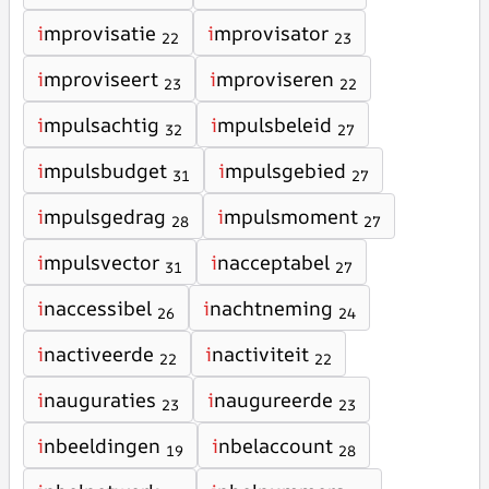
i
mprovisatie
i
mprovisator
22
23
i
mproviseert
i
mproviseren
23
22
i
mpulsachtig
i
mpulsbeleid
32
27
i
mpulsbudget
i
mpulsgebied
31
27
i
mpulsgedrag
i
mpulsmoment
28
27
i
mpulsvector
i
nacceptabel
31
27
i
naccessibel
i
nachtneming
26
24
i
nactiveerde
i
nactiviteit
22
22
i
nauguraties
i
naugureerde
23
23
i
nbeeldingen
i
nbelaccount
19
28