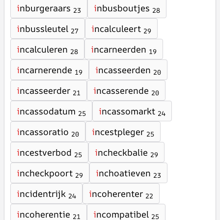
i
nburgeraars
i
nbusboutjes
23
28
i
nbussleutel
i
ncalculeert
27
29
i
ncalculeren
i
ncarneerden
28
19
i
ncarnerende
i
ncasseerden
19
20
i
ncasseerder
i
ncasserende
21
20
i
ncassodatum
i
ncassomarkt
25
24
i
ncassoratio
i
ncestpleger
20
25
i
ncestverbod
i
ncheckbalie
25
29
i
ncheckpoort
i
nchoatieven
29
23
i
ncidentrijk
i
ncoherenter
24
22
i
ncoherentie
i
ncompatibel
21
25