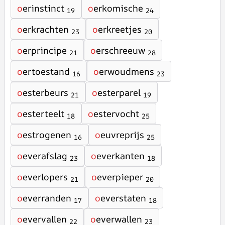
o
erinstinct
o
erkomische
19
24
o
erkrachten
o
erkreetjes
23
20
o
erprincipe
o
erschreeuw
21
28
o
ertoestand
o
erwoudmens
16
23
o
esterbeurs
o
esterparel
21
19
o
esterteelt
o
estervocht
18
25
o
estrogenen
o
euvreprijs
16
25
o
everafslag
o
everkanten
23
18
o
everlopers
o
everpieper
21
20
o
everranden
o
everstaten
17
18
o
evervallen
o
everwallen
22
23