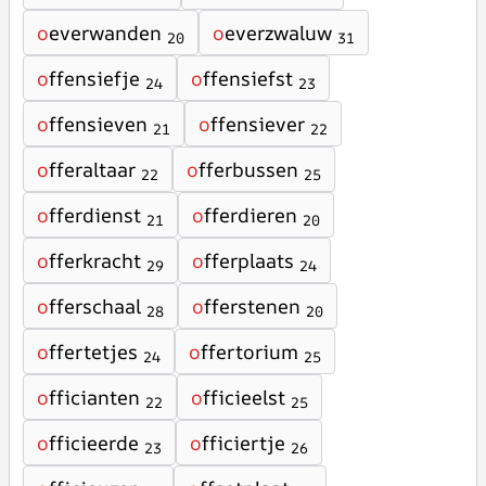
o
everwanden
o
everzwaluw
20
31
o
ffensiefje
o
ffensiefst
24
23
o
ffensieven
o
ffensiever
21
22
o
fferaltaar
o
fferbussen
22
25
o
fferdienst
o
fferdieren
21
20
o
fferkracht
o
fferplaats
29
24
o
fferschaal
o
fferstenen
28
20
o
ffertetjes
o
ffertorium
24
25
o
fficianten
o
fficieelst
22
25
o
fficieerde
o
fficiertje
23
26