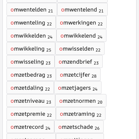
o
mwentelden
o
mwentelend
21
21
o
mwenteling
o
mwerkingen
22
22
o
mwikkelden
o
mwikkelend
24
24
o
mwikkeling
o
mwisselden
25
22
o
mwisseling
o
mzendbrief
23
23
o
mzetbedrag
o
mzetcijfer
23
28
o
mzetdaling
o
mzetjagers
22
24
o
mzetniveau
o
mzetnormen
23
20
o
mzetpremie
o
mzetraming
22
22
o
mzetrecord
o
mzetschade
24
26