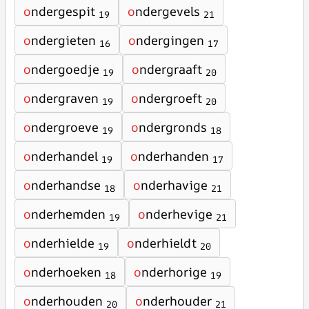
o
ndergespit
o
ndergevels
19
21
o
ndergieten
o
ndergingen
16
17
o
ndergoedje
o
ndergraaft
19
20
o
ndergraven
o
ndergroeft
19
20
o
ndergroeve
o
ndergronds
19
18
o
nderhandel
o
nderhanden
19
17
o
nderhandse
o
nderhavige
18
21
o
nderhemden
o
nderhevige
19
21
o
nderhielde
o
nderhieldt
19
20
o
nderhoeken
o
nderhorige
18
19
o
nderhouden
o
nderhouder
20
21