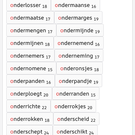
o
nderlosser
o
ndermaanse
18
16
o
ndermaatse
o
ndermarges
17
19
o
ndermengen
o
ndermijnde
17
19
o
ndermijnen
o
ndernemend
18
16
o
ndernemers
o
nderneming
17
17
o
ndernomene
o
nderonsjes
15
18
o
nderpanden
o
nderpandje
16
19
o
nderploegt
o
nderranden
20
15
o
nderrichte
o
nderrokjes
22
20
o
nderrokken
o
nderscheid
18
22
o
nderschept
o
nderschikt
24
24