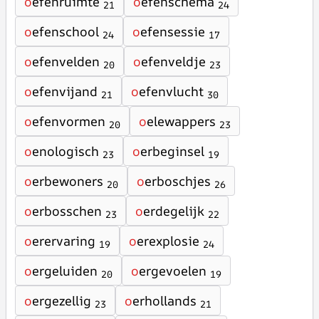
o
efenruimte
o
efenschema
21
24
o
efenschool
o
efensessie
24
17
o
efenvelden
o
efenveldje
20
23
o
efenvijand
o
efenvlucht
21
30
o
efenvormen
o
elewappers
20
23
o
enologisch
o
erbeginsel
23
19
o
erbewoners
o
erboschjes
20
26
o
erbosschen
o
erdegelijk
23
22
o
erervaring
o
erexplosie
19
24
o
ergeluiden
o
ergevoelen
20
19
o
ergezellig
o
erhollands
23
21