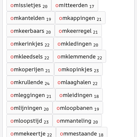
o
missietjes
o
mitteerden
20
17
o
mkantelden
o
mkappingen
19
21
o
mkeerbaars
o
mkeerregel
20
21
o
mkerinkjes
o
mkledingen
22
20
o
mkleedsels
o
mklemmende
22
22
o
mkoperijen
o
mkopinkjes
21
23
o
mkrullende
o
mlaaghalen
24
22
o
mleggingen
o
mleidingen
21
18
o
mlijningen
o
mloopbanen
20
19
o
mloopstijd
o
mmanteling
23
20
o
mmekeertje
o
mmestaande
22
18