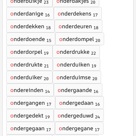
o
nderbuikje
o
nderdakjes
23
20
o
nderdanige
o
nderdekens
16
17
o
nderdekken
o
nderdeuren
18
18
o
nderdoende
o
nderdompel
15
20
o
nderdorpel
o
nderdrukke
19
22
o
nderdrukte
o
nderduiken
21
19
o
nderduiker
o
nderduimse
20
20
o
ndereinden
o
ndergaande
14
16
o
ndergangen
o
ndergedaan
17
16
o
ndergedekt
o
ndergeduwd
19
24
o
ndergegaan
o
ndergegane
17
17