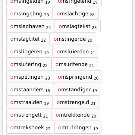
o
msingelden
o
msingelend
19
19
o
msingeling
o
mslachtige
20
26
o
mslaghaven
o
mslagtekst
24
23
o
mslagtitel
o
mslingerde
22
20
o
mslingeren
o
msluierden
19
21
o
msluiering
o
msluitende
22
21
o
mspelingen
o
mspringend
20
20
o
mstaanders
o
mstandiger
18
19
o
mstraalden
o
mstrengeld
19
21
o
mstrengelt
o
mtrekkende
21
20
o
mtrekshoek
o
mtuiningen
23
19