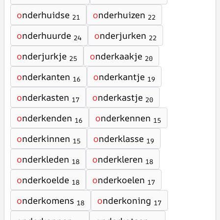
o
nderhuidse
o
nderhuizen
21
22
o
nderhuurde
o
nderjurken
24
22
o
nderjurkje
o
nderkaakje
25
20
o
nderkanten
o
nderkantje
16
19
o
nderkasten
o
nderkastje
17
20
o
nderkenden
o
nderkennen
16
15
o
nderkinnen
o
nderklasse
15
19
o
nderkleden
o
nderkleren
18
18
o
nderkoelde
o
nderkoelen
18
17
o
nderkomens
o
nderkoning
18
17