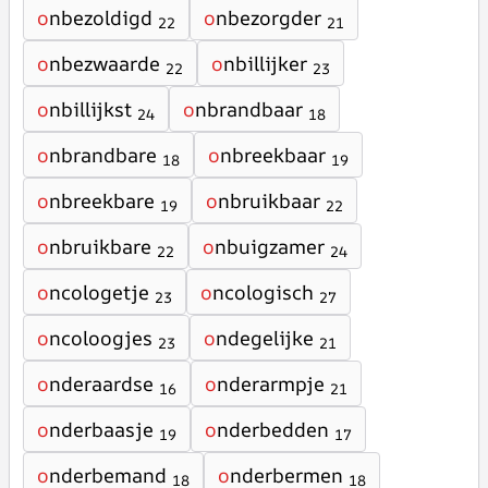
o
nbezoldigd
o
nbezorgder
22
21
o
nbezwaarde
o
nbillijker
22
23
o
nbillijkst
o
nbrandbaar
24
18
o
nbrandbare
o
nbreekbaar
18
19
o
nbreekbare
o
nbruikbaar
19
22
o
nbruikbare
o
nbuigzamer
22
24
o
ncologetje
o
ncologisch
23
27
o
ncoloogjes
o
ndegelijke
23
21
o
nderaardse
o
nderarmpje
16
21
o
nderbaasje
o
nderbedden
19
17
o
nderbemand
o
nderbermen
18
18