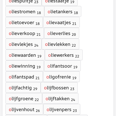
o
liespuitje
o
liestaatje
23
19
o
liestromen
o
lietankers
18
18
o
lietoevoer
o
lievaatjes
18
21
o
lieverkoop
o
lieverlies
21
20
o
lievlekjes
o
lievlekken
24
22
o
liewaarden
o
liewerkers
19
22
o
liewinning
o
lifantsoor
19
19
o
lifantspad
o
ligofrenie
21
19
o
lijfachtig
o
lijfbossen
29
23
o
lijfgroene
o
lijftakken
22
24
o
lijvenhout
o
lijvenpers
26
23