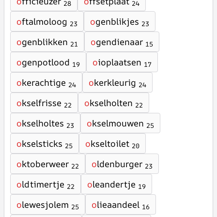
o
fficieuzer
o
ffsetplaat
28
24
o
ftalmoloog
o
genblikjes
23
23
o
genblikken
o
gendienaar
21
15
o
genpotlood
o
ioplaatsen
19
17
o
kerachtige
o
kerkleurig
24
24
o
kselfrisse
o
kselholten
22
22
o
kselholtes
o
kselmouwen
23
25
o
kselsticks
o
kseltoilet
25
20
o
ktoberweer
o
ldenburger
22
23
o
ldtimertje
o
leandertje
22
19
o
lewesjolem
o
lieaandeel
25
16