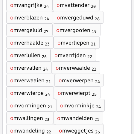
o
mvangrijke
o
mvattender
24
20
o
mverblazen
o
mvergeduwd
24
28
o
mvergeluld
o
mvergooien
27
19
o
mverhaalde
o
mverliepen
23
21
o
mverlullen
o
mverrijden
26
22
o
mvervallen
o
mverwaaide
24
22
o
mverwaaien
o
mverwerpen
21
24
o
mverwierpe
o
mverwierpt
24
25
o
mvormingen
o
mvorminkje
21
24
o
mwallingen
o
mwandelden
23
21
o
mwandeling
o
mweggetjes
22
26