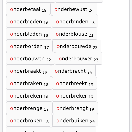
o
nderbetaal
o
nderbewust
18
24
o
nderbieden
o
nderbinden
16
16
o
nderbladen
o
nderblouse
18
21
o
nderborden
o
nderbouwde
17
23
o
nderbouwen
o
nderbouwer
22
23
o
nderbraakt
o
nderbracht
19
24
o
nderbraken
o
nderbreekt
18
19
o
nderbreken
o
nderbreker
18
19
o
nderbrenge
o
nderbrengt
18
19
o
nderbroken
o
nderbuiken
18
20