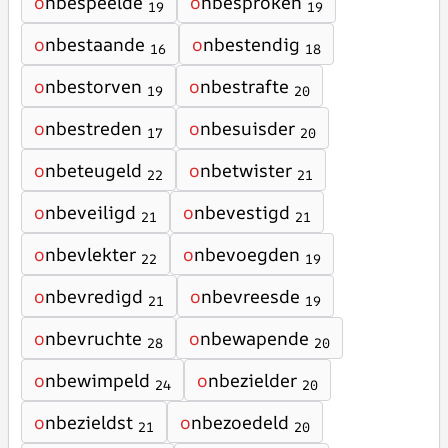
o
nbespeelde
o
nbesproken
19
19
o
nbestaande
o
nbestendig
16
18
o
nbestorven
o
nbestrafte
19
20
o
nbestreden
o
nbesuisder
17
20
o
nbeteugeld
o
nbetwister
22
21
o
nbeveiligd
o
nbevestigd
21
21
o
nbevlekter
o
nbevoegden
22
19
o
nbevredigd
o
nbevreesde
21
19
o
nbevruchte
o
nbewapende
28
20
o
nbewimpeld
o
nbezielder
24
20
o
nbezieldst
o
nbezoedeld
21
20