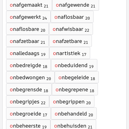
o
nafgemaakt
o
nafgewende
21
21
o
nafgewerkt
o
naflosbaar
24
20
o
naflosbare
o
nafwisbaar
20
22
o
nafzetbaar
o
nafzetbare
21
21
o
nalledaags
o
nartistiek
19
17
o
nbedreigde
o
nbeduidend
18
19
o
nbedwongen
o
nbegeleide
20
18
o
nbegrensde
o
nbegrepene
18
18
o
nbegripjes
o
nbegrippen
22
20
o
nbegroeide
o
nbehandeld
17
20
o
nbeheerste
o
nbehuisden
19
21