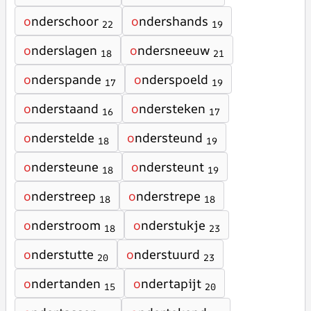
o
nderschoor
o
ndershands
22
19
o
nderslagen
o
ndersneeuw
18
21
o
nderspande
o
nderspoeld
17
19
o
nderstaand
o
ndersteken
16
17
o
nderstelde
o
ndersteund
18
19
o
ndersteune
o
ndersteunt
18
19
o
nderstreep
o
nderstrepe
18
18
o
nderstroom
o
nderstukje
18
23
o
nderstutte
o
nderstuurd
20
23
o
ndertanden
o
ndertapijt
15
20