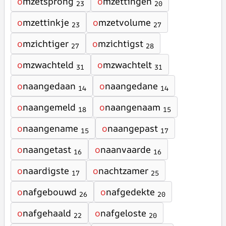
o
mzetsprong
o
mzettingen
23
20
o
mzettinkje
o
mzetvolume
23
27
o
mzichtiger
o
mzichtigst
27
28
o
mzwachteld
o
mzwachtelt
31
31
o
naangedaan
o
naangedane
14
14
o
naangemeld
o
naangenaam
18
15
o
naangename
o
naangepast
15
17
o
naangetast
o
naanvaarde
16
16
o
naardigste
o
nachtzamer
17
25
o
nafgebouwd
o
nafgedekte
26
20
o
nafgehaald
o
nafgeloste
22
20