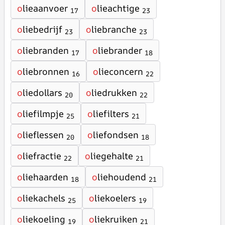
o
lieaanvoer
o
lieachtige
17
23
o
liebedrijf
o
liebranche
23
23
o
liebranden
o
liebrander
17
18
o
liebronnen
o
lieconcern
16
22
o
liedollars
o
liedrukken
20
22
o
liefilmpje
o
liefilters
25
21
o
lieflessen
o
liefondsen
20
18
o
liefractie
o
liegehalte
22
21
o
liehaarden
o
liehoudend
18
21
o
liekachels
o
liekoelers
25
19
o
liekoeling
o
liekruiken
19
21