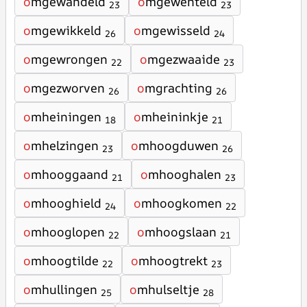
o
mgewandeld
o
mgewenteld
23
23
o
mgewikkeld
o
mgewisseld
26
24
o
mgewrongen
o
mgezwaaide
22
23
o
mgezworven
o
mgrachting
26
26
o
mheiningen
o
mheininkje
18
21
o
mhelzingen
o
mhoogduwen
23
26
o
mhooggaand
o
mhooghalen
21
23
o
mhooghield
o
mhoogkomen
24
22
o
mhooglopen
o
mhoogslaan
22
21
o
mhoogtilde
o
mhoogtrekt
22
23
o
mhullingen
o
mhulseltje
25
28