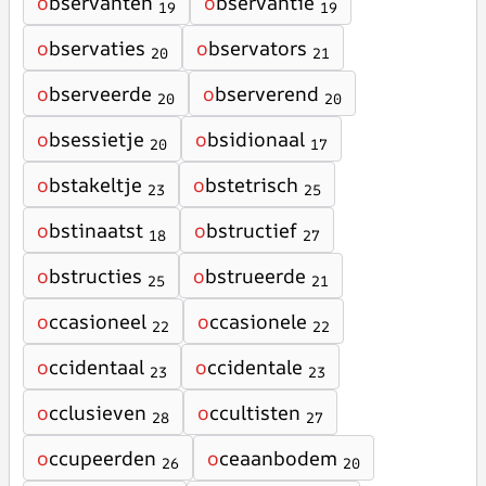
o
bservanten
o
bservantie
19
19
o
bservaties
o
bservators
20
21
o
bserveerde
o
bserverend
20
20
o
bsessietje
o
bsidionaal
20
17
o
bstakeltje
o
bstetrisch
23
25
o
bstinaatst
o
bstructief
18
27
o
bstructies
o
bstrueerde
25
21
o
ccasioneel
o
ccasionele
22
22
o
ccidentaal
o
ccidentale
23
23
o
cclusieven
o
ccultisten
28
27
o
ccupeerden
o
ceaanbodem
26
20