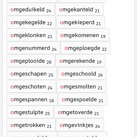
o
mgeduikeld
o
mgekanteld
24
21
o
mgekegelde
o
mgekieperd
22
21
o
mgeklonken
o
mgekomenen
21
19
o
mgenummerd
o
mgeploegde
24
22
o
mgeplooide
o
mgerekende
20
19
o
mgeschapen
o
mgeschoold
25
26
o
mgeschoten
o
mgesmolten
24
21
o
mgespannen
o
mgespoelde
18
21
o
mgestulpte
o
mgetoverde
25
21
o
mgetrokken
o
mgevinkjes
21
24