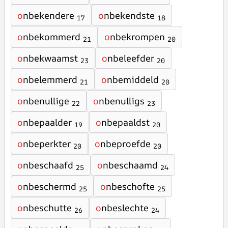
o
nbekendere
o
nbekendste
17
18
o
nbekommerd
o
nbekrompen
21
20
o
nbekwaamst
o
nbeleefder
23
20
o
nbelemmerd
o
nbemiddeld
21
20
o
nbenullige
o
nbenulligs
22
23
o
nbepaalder
o
nbepaaldst
19
20
o
nbeperkter
o
nbeproefde
20
20
o
nbeschaafd
o
nbeschaamd
25
24
o
nbeschermd
o
nbeschofte
25
25
o
nbeschutte
o
nbeslechte
26
24