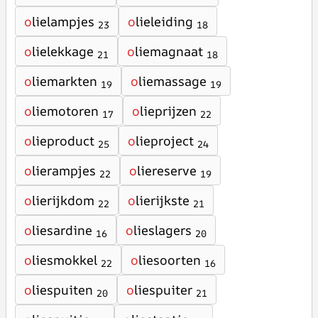
o
lielampjes
o
lieleiding
23
18
o
lielekkage
o
liemagnaat
21
18
o
liemarkten
o
liemassage
19
19
o
liemotoren
o
lieprijzen
17
22
o
lieproduct
o
lieproject
25
24
o
lierampjes
o
liereserve
22
19
o
lierijkdom
o
lierijkste
22
21
o
liesardine
o
lieslagers
16
20
o
liesmokkel
o
liesoorten
22
16
o
liespuiten
o
liespuiter
20
21