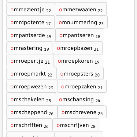
o
mmezientje
o
mmezwaaien
22
22
o
mnipotente
o
mnummering
17
23
o
mpantserde
o
mpantseren
19
18
o
mrastering
o
mroepbazen
19
21
o
mroepertje
o
mroepkoren
21
19
o
mroepmarkt
o
mroepsters
22
20
o
mroepwezen
o
mroepzaken
23
21
o
mschakelen
o
mschansing
25
24
o
mscheppend
o
mschrevene
26
25
o
mschriften
o
mschrijven
26
28