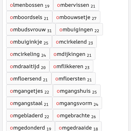
o
lmenbossen
o
mbervissen
19
21
o
mboordsels
o
mbouwsetje
21
27
o
mbudsvrouw
o
mbuigingen
31
22
o
mbuiginkje
o
mcirkelend
25
23
o
mcirkeling
o
mdijkingen
24
21
o
mdraaitijd
o
mflikkeren
20
23
o
mfloersend
o
mfloersten
21
21
o
mgangetjes
o
mgangshuis
22
25
o
mgangstaal
o
mgangsvorm
21
24
o
mgebladerd
o
mgebrachte
22
26
o
mgedonderd
o
mgedraaide
19
18