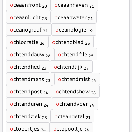
o
ceaanfront
o
ceaanhaven
20
21
o
ceaanlucht
o
ceaanwater
28
21
o
ceanograaf
o
ceanologie
21
19
o
chlocratie
o
chtendblad
26
25
o
chtenddauw
o
chtendfile
28
25
o
chtendlied
o
chtendlijk
23
27
o
chtendmens
o
chtendmist
23
24
o
chtendpost
o
chtendshow
24
28
o
chtenduren
o
chtendvoer
24
24
o
chtendziek
o
ctaangetal
25
21
o
ctobertjes
o
ctopooltje
24
24