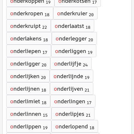
o
nderkoppen
o
nderkotsen
19
17
o
nderkropen
o
nderkruier
18
20
o
nderkruipt
o
nderlaatst
22
18
o
nderlakens
o
nderlegger
18
20
o
nderliepen
o
nderliggen
17
19
o
nderligger
o
nderlijfje
20
24
o
nderlijken
o
nderlijnde
20
19
o
nderlijnen
o
nderlijven
18
21
o
nderlimiet
o
nderlingen
18
17
o
nderlinnen
o
nderlipjes
15
21
o
nderlippen
o
nderlopend
19
18