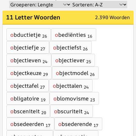
11 Letter Woorden
2.390 Woorden
o
bductietje
o
bediënties
26
16
o
bjectiefje
o
bjectiefst
27
26
o
bjectieven
o
bjectiever
24
25
o
bjectkeuze
o
bjectmodel
29
26
o
bjecttafel
o
bjecttalen
27
24
o
bligatoire
o
blomovisme
19
23
o
bsceniteit
o
bscuriteit
20
24
o
bsedeerden
o
bsederende
17
17