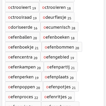
o
ctrooieert
o
ctrooieren
19
18
o
ctrooiraad
o
deurflesje
19
25
o
doriseerde
o
ecumenisch
16
28
o
efenballen
o
efenboeken
20
18
o
efenboekje
o
efenbommen
21
20
o
efencentra
o
efengebied
20
19
o
efenkampen
o
efenpartij
20
21
o
efenperken
o
efenplaats
19
20
o
efenpoppen
o
efenpotjes
20
21
o
efenproces
o
efenritjes
22
20