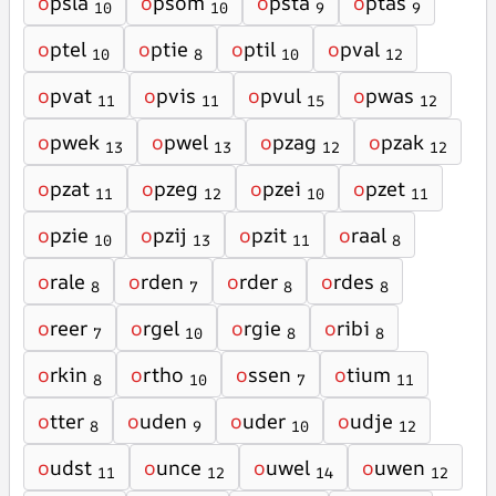
o
psla
o
psom
o
psta
o
ptas
10
10
9
9
o
ptel
o
ptie
o
ptil
o
pval
10
8
10
12
o
pvat
o
pvis
o
pvul
o
pwas
11
11
15
12
o
pwek
o
pwel
o
pzag
o
pzak
13
13
12
12
o
pzat
o
pzeg
o
pzei
o
pzet
11
12
10
11
o
pzie
o
pzij
o
pzit
o
raal
10
13
11
8
o
rale
o
rden
o
rder
o
rdes
8
7
8
8
o
reer
o
rgel
o
rgie
o
ribi
7
10
8
8
o
rkin
o
rtho
o
ssen
o
tium
8
10
7
11
o
tter
o
uden
o
uder
o
udje
8
9
10
12
o
udst
o
unce
o
uwel
o
uwen
11
12
14
12