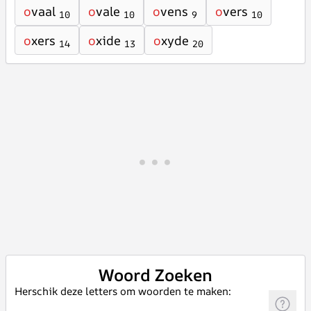
o
vaal
o
vale
o
vens
o
vers
10
10
9
10
o
xers
o
xide
o
xyde
14
13
20
Woord Zoeken
Herschik deze letters om woorden te maken: