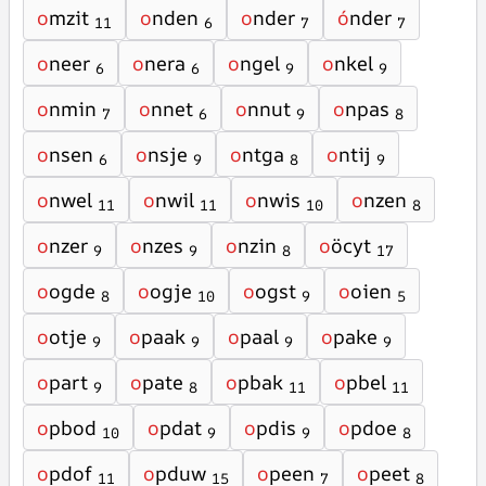
o
mzit
o
nden
o
nder
ó
nder
11
6
7
7
o
neer
o
nera
o
ngel
o
nkel
6
6
9
9
o
nmin
o
nnet
o
nnut
o
npas
7
6
9
8
o
nsen
o
nsje
o
ntga
o
ntij
6
9
8
9
o
nwel
o
nwil
o
nwis
o
nzen
11
11
10
8
o
nzer
o
nzes
o
nzin
o
öcyt
9
9
8
17
o
ogde
o
ogje
o
ogst
o
oien
8
10
9
5
o
otje
o
paak
o
paal
o
pake
9
9
9
9
o
part
o
pate
o
pbak
o
pbel
9
8
11
11
o
pbod
o
pdat
o
pdis
o
pdoe
10
9
9
8
o
pdof
o
pduw
o
peen
o
peet
11
15
7
8