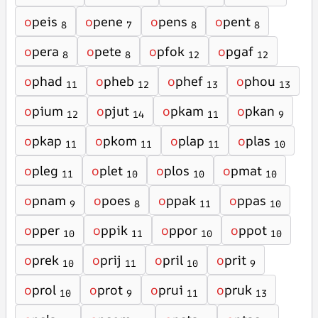
o
peis
o
pene
o
pens
o
pent
8
7
8
8
o
pera
o
pete
o
pfok
o
pgaf
8
8
12
12
o
phad
o
pheb
o
phef
o
phou
11
12
13
13
o
pium
o
pjut
o
pkam
o
pkan
12
14
11
9
o
pkap
o
pkom
o
plap
o
plas
11
11
11
10
o
pleg
o
plet
o
plos
o
pmat
11
10
10
10
o
pnam
o
poes
o
ppak
o
ppas
9
8
11
10
o
pper
o
ppik
o
ppor
o
ppot
10
11
10
10
o
prek
o
prij
o
pril
o
prit
10
11
10
9
o
prol
o
prot
o
prui
o
pruk
10
9
11
13