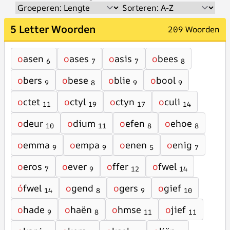
5 Letter Woorden
209 Woorden
o
asen
o
ases
o
asis
o
bees
6
7
7
8
o
bers
o
bese
o
blie
o
bool
9
8
9
9
o
ctet
o
ctyl
o
ctyn
o
culi
11
19
17
14
o
deur
o
dium
o
efen
o
ehoe
10
11
8
8
o
emma
o
empa
o
enen
o
enig
9
9
5
7
o
eros
o
ever
o
ffer
o
fwel
7
9
12
14
ó
fwel
o
gend
o
gers
o
gief
14
8
9
10
o
hade
o
haën
o
hmse
o
jief
9
8
11
11