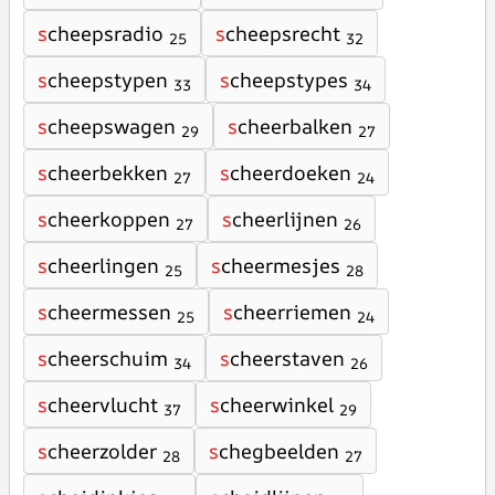
s
cheepsradio
s
cheepsrecht
25
32
s
cheepstypen
s
cheepstypes
33
34
s
cheepswagen
s
cheerbalken
29
27
s
cheerbekken
s
cheerdoeken
27
24
s
cheerkoppen
s
cheerlijnen
27
26
s
cheerlingen
s
cheermesjes
25
28
s
cheermessen
s
cheerriemen
25
24
s
cheerschuim
s
cheerstaven
34
26
s
cheervlucht
s
cheerwinkel
37
29
s
cheerzolder
s
chegbeelden
28
27