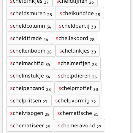
s
cheidinkjes
s
cheidlijnen
27
26
s
cheidsmuren
s
cheikundige
28
28
s
cheldcolumn
s
cheldpartij
34
30
s
cheldtirade
s
chellekoord
26
28
s
chellenboom
s
chellinkjes
28
30
s
chelmachtig
s
chelmerijen
34
28
s
chelmstukje
s
chelpdieren
34
26
s
chelpenzand
s
chelpmotief
28
30
s
chelpritsen
s
chelpvormig
27
32
s
chelvisogen
s
chematische
28
31
s
chematiseer
s
chemeravond
25
27