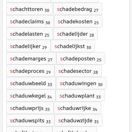
s
chachttoren
s
chadebedrag
30
27
s
chadeclaims
s
chadekosten
30
25
s
chadelasten
s
chadelijder
25
28
s
chadelijker
s
chadelijkst
29
30
s
chademarges
s
chadeposten
27
25
s
chadeproces
s
chadesector
29
28
s
chaduwbeeld
s
chaduwingen
33
30
s
chaduwkegel
s
chaduwplant
34
33
s
chaduwprijs
s
chaduwrijke
35
34
s
chaduwspits
s
chaduwzijde
33
35