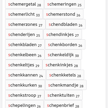
s
chemergetal
s
chemeringen
28
25
s
chemerlicht
s
chemerstond
33
26
s
chemerzones
s
chendbladen
27
26
s
chenderijen
s
chendinkjes
25
27
s
chenkbladen
s
chenkborden
27
26
s
chenkelbeen
s
chenkeldijk
26
30
s
chenkeltjes
s
chenkinkjes
29
28
s
chenkkannen
s
chenkketels
24
28
s
chenkkurken
s
chenkmandje
30
28
s
chenkstroop
s
chenktuiten
27
27
s
chepelingen
s
chepenbrief
26
28