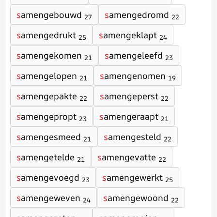
s
amengebouwd
s
amengedromd
27
22
s
amengedrukt
s
amengeklapt
25
24
s
amengekomen
s
amengeleefd
21
23
s
amengelopen
s
amengenomen
21
19
s
amengepakte
s
amengeperst
22
22
s
amengepropt
s
amengeraapt
23
21
s
amengesmeed
s
amengesteld
21
22
s
amengetelde
s
amengevatte
21
22
s
amengevoegd
s
amengewerkt
23
25
s
amengeweven
s
amengewoond
24
22