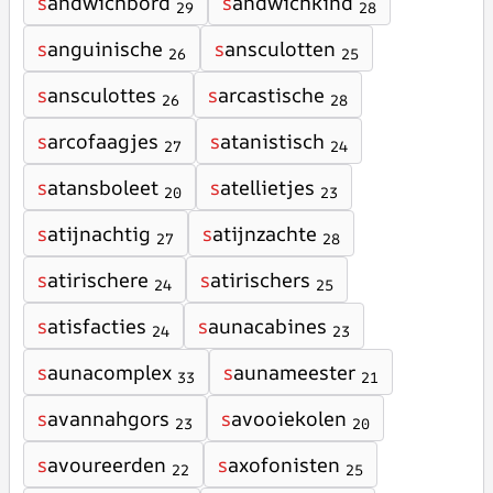
s
andwichbord
s
andwichkind
29
28
s
anguinische
s
ansculotten
26
25
s
ansculottes
s
arcastische
26
28
s
arcofaagjes
s
atanistisch
27
24
s
atansboleet
s
atellietjes
20
23
s
atijnachtig
s
atijnzachte
27
28
s
atirischere
s
atirischers
24
25
s
atisfacties
s
aunacabines
24
23
s
aunacomplex
s
aunameester
33
21
s
avannahgors
s
avooiekolen
23
20
s
avoureerden
s
axofonisten
22
25