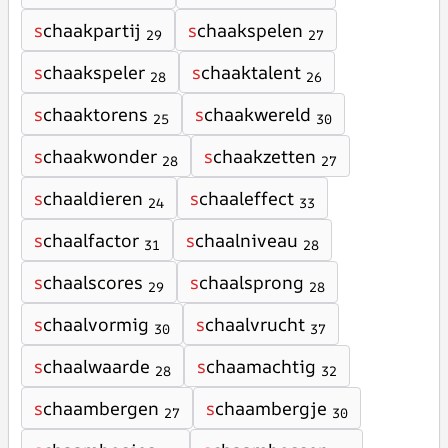
s
chaakpartij
s
chaakspelen
29
27
s
chaakspeler
s
chaaktalent
28
26
s
chaaktorens
s
chaakwereld
25
30
s
chaakwonder
s
chaakzetten
28
27
s
chaaldieren
s
chaaleffect
24
33
s
chaalfactor
s
chaalniveau
31
28
s
chaalscores
s
chaalsprong
29
28
s
chaalvormig
s
chaalvrucht
30
37
s
chaalwaarde
s
chaamachtig
28
32
s
chaambergen
s
chaambergje
27
30