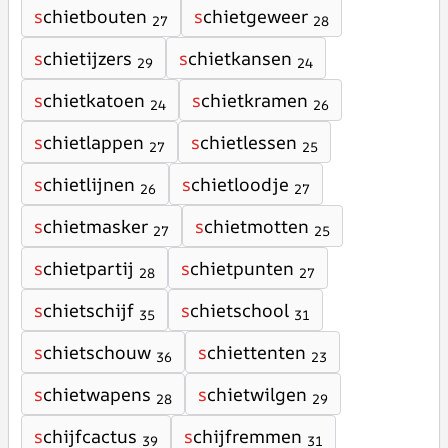
s
chietbouten
s
chietgeweer
27
28
s
chietijzers
s
chietkansen
29
24
s
chietkatoen
s
chietkramen
24
26
s
chietlappen
s
chietlessen
27
25
s
chietlijnen
s
chietloodje
26
27
s
chietmasker
s
chietmotten
27
25
s
chietpartij
s
chietpunten
28
27
s
chietschijf
s
chietschool
35
31
s
chietschouw
s
chiettenten
36
23
s
chietwapens
s
chietwilgen
28
29
s
chijfcactus
s
chijfremmen
39
31