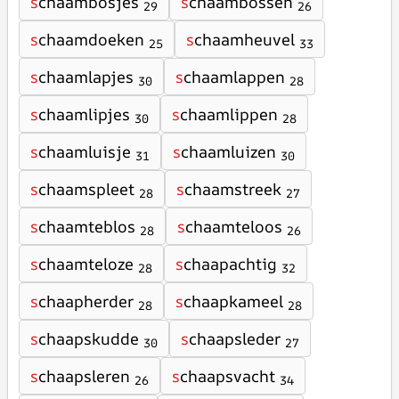
s
chaambosjes
s
chaambossen
29
26
s
chaamdoeken
s
chaamheuvel
25
33
s
chaamlapjes
s
chaamlappen
30
28
s
chaamlipjes
s
chaamlippen
30
28
s
chaamluisje
s
chaamluizen
31
30
s
chaamspleet
s
chaamstreek
28
27
s
chaamteblos
s
chaamteloos
28
26
s
chaamteloze
s
chaapachtig
28
32
s
chaapherder
s
chaapkameel
28
28
s
chaapskudde
s
chaapsleder
30
27
s
chaapsleren
s
chaapsvacht
26
34