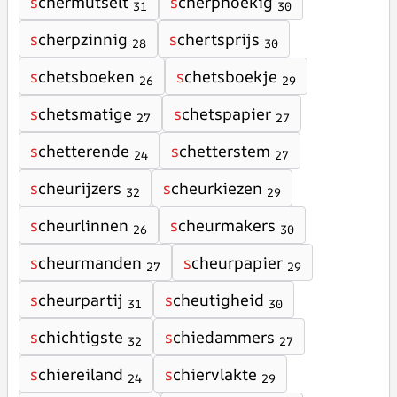
s
chermutselt
s
cherphoekig
31
30
s
cherpzinnig
s
chertsprijs
28
30
s
chetsboeken
s
chetsboekje
26
29
s
chetsmatige
s
chetspapier
27
27
s
chetterende
s
chetterstem
24
27
s
cheurijzers
s
cheurkiezen
32
29
s
cheurlinnen
s
cheurmakers
26
30
s
cheurmanden
s
cheurpapier
27
29
s
cheurpartij
s
cheutigheid
31
30
s
chichtigste
s
chiedammers
32
27
s
chiereiland
s
chiervlakte
24
29