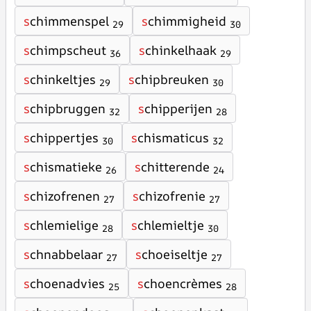
s
chimmenspel
s
chimmigheid
29
30
s
chimpscheut
s
chinkelhaak
36
29
s
chinkeltjes
s
chipbreuken
29
30
s
chipbruggen
s
chipperijen
32
28
s
chippertjes
s
chismaticus
30
32
s
chismatieke
s
chitterende
26
24
s
chizofrenen
s
chizofrenie
27
27
s
chlemielige
s
chlemieltje
28
30
s
chnabbelaar
s
choeiseltje
27
27
s
choenadvies
s
choencrèmes
25
28