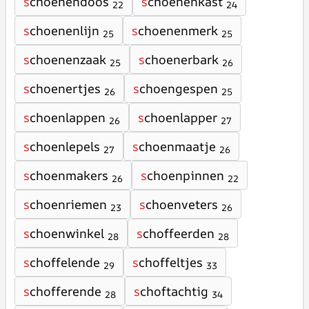
s
choenendoos
s
choenenkast
22
24
s
choenenlijn
s
choenenmerk
25
25
s
choenenzaak
s
choenerbark
25
26
s
choenertjes
s
choengespen
26
25
s
choenlappen
s
choenlapper
26
27
s
choenlepels
s
choenmaatje
27
26
s
choenmakers
s
choenpinnen
26
22
s
choenriemen
s
choenveters
23
26
s
choenwinkel
s
choffeerden
28
28
s
choffelende
s
choffeltjes
29
33
s
chofferende
s
choftachtig
28
34