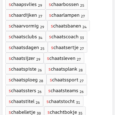
s
chaapsvlies
s
chaarbossen
29
25
s
chaardijken
s
chaarlampen
27
27
s
chaarvormig
s
chaatsbanen
29
24
s
chaatsclubs
s
chaatscoach
34
33
s
chaatsdagen
s
chaatsertje
25
27
s
chaatsijzer
s
chaatsleven
29
27
s
chaatspiste
s
chaatsplank
26
28
s
chaatsploeg
s
chaatssport
28
27
s
chaatssters
s
chaatsteams
26
26
s
chaatstitel
s
chaatstocht
26
31
s
chabelletje
s
chachtbokje
30
35