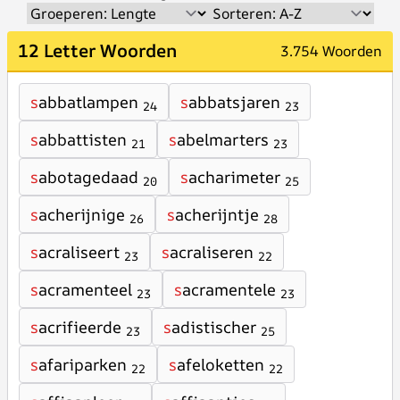
12 Letter Woorden
3.754 Woorden
s
abbatlampen
s
abbatsjaren
24
23
s
abbattisten
s
abelmarters
21
23
s
abotagedaad
s
acharimeter
20
25
s
acherijnige
s
acherijntje
26
28
s
acraliseert
s
acraliseren
23
22
s
acramenteel
s
acramentele
23
23
s
acrifieerde
s
adistischer
23
25
s
afariparken
s
afeloketten
22
22