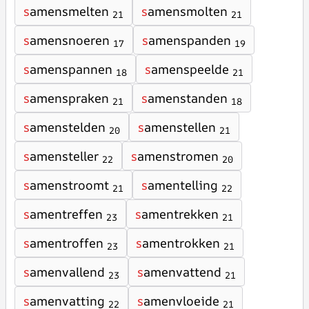
s
amensmelten
s
amensmolten
21
21
s
amensnoeren
s
amenspanden
17
19
s
amenspannen
s
amenspeelde
18
21
s
amenspraken
s
amenstanden
21
18
s
amenstelden
s
amenstellen
20
21
s
amensteller
s
amenstromen
22
20
s
amenstroomt
s
amentelling
21
22
s
amentreffen
s
amentrekken
23
21
s
amentroffen
s
amentrokken
23
21
s
amenvallend
s
amenvattend
23
21
s
amenvatting
s
amenvloeide
22
21