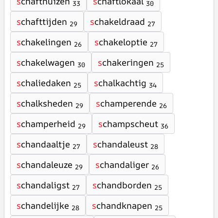
s
chafthuizen
s
chaftlokaal
33
30
s
chafttijden
s
chakeldraad
29
27
s
chakelingen
s
chakeloptie
26
27
s
chakelwagen
s
chakeringen
30
25
s
chaliedaken
s
chalkachtig
25
34
s
chalksheden
s
champerende
29
26
s
champerheid
s
champscheut
29
36
s
chandaaltje
s
chandaleust
27
28
s
chandaleuze
s
chandaliger
29
26
s
chandaligst
s
chandborden
27
25
s
chandelijke
s
chandknapen
28
25