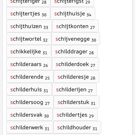
s
chijteriger
s
chijterigst
28
29
s
chijtertjes
s
chijthuisje
30
34
s
chijthuizen
s
chijtkonten
33
27
s
chijtwortel
s
chijvenegge
32
30
s
chikkelijke
s
childdrager
31
28
s
childeraars
s
childerdoek
26
27
s
childerende
s
childeresje
25
28
s
childerhuis
s
childerijen
31
27
s
childersoog
s
childerstuk
27
31
s
childersvak
s
childertjes
30
29
s
childerwerk
s
childhouder
31
31