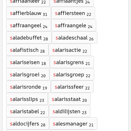
s
affiaanleer
s
affiaantjes
22
24
s
affierblauw
s
affiersteen
31
22
s
affraangeel
s
affraangele
24
24
s
aladebuffet
s
aladeschaal
28
26
s
alafistisch
s
alarisactie
28
22
s
alariseisen
s
alarisgrens
18
21
s
alarisgroei
s
alarisgroep
20
22
s
alarisronde
s
alarissfeer
19
22
s
alarisslips
s
alarisstaat
23
20
s
alaristabel
s
aldilijsten
22
23
s
aldocijfers
s
alesmanager
28
21