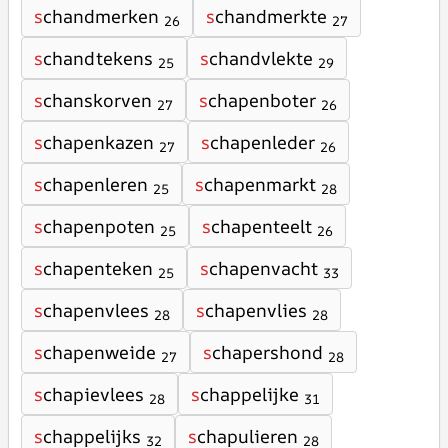
s
chandmerken
s
chandmerkte
26
27
s
chandtekens
s
chandvlekte
25
29
s
chanskorven
s
chapenboter
27
26
s
chapenkazen
s
chapenleder
27
26
s
chapenleren
s
chapenmarkt
25
28
s
chapenpoten
s
chapenteelt
25
26
s
chapenteken
s
chapenvacht
25
33
s
chapenvlees
s
chapenvlies
28
28
s
chapenweide
s
chapershond
27
28
s
chapievlees
s
chappelijke
28
31
s
chappelijks
s
chapulieren
32
28