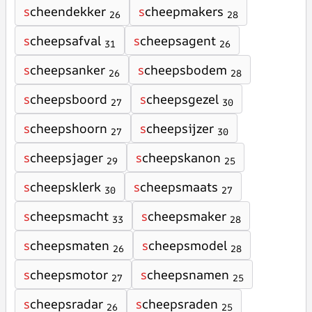
s
cheendekker
s
cheepmakers
26
28
s
cheepsafval
s
cheepsagent
31
26
s
cheepsanker
s
cheepsbodem
26
28
s
cheepsboord
s
cheepsgezel
27
30
s
cheepshoorn
s
cheepsijzer
27
30
s
cheepsjager
s
cheepskanon
29
25
s
cheepsklerk
s
cheepsmaats
30
27
s
cheepsmacht
s
cheepsmaker
33
28
s
cheepsmaten
s
cheepsmodel
26
28
s
cheepsmotor
s
cheepsnamen
27
25
s
cheepsradar
s
cheepsraden
26
25