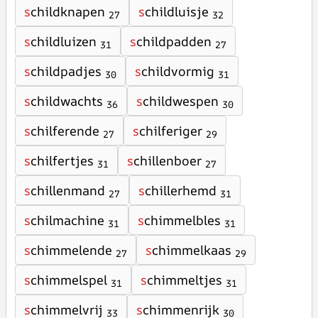
s
childknapen
s
childluisje
27
32
s
childluizen
s
childpadden
31
27
s
childpadjes
s
childvormig
30
31
s
childwachts
s
childwespen
36
30
s
chilferende
s
chilferiger
27
29
s
chilfertjes
s
chillenboer
31
27
s
chillenmand
s
chillerhemd
27
31
s
chilmachine
s
chimmelbles
31
31
s
chimmelende
s
chimmelkaas
27
29
s
chimmelspel
s
chimmeltjes
31
31
s
chimmelvrij
s
chimmenrijk
33
30