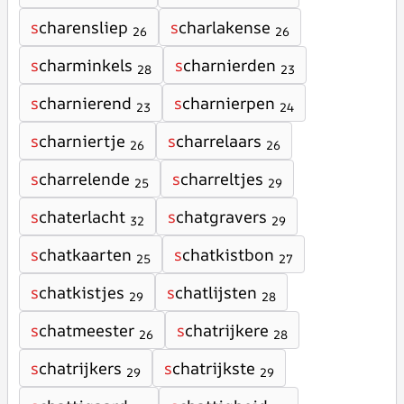
s
charensliep
s
charlakense
26
26
s
charminkels
s
charnierden
28
23
s
charnierend
s
charnierpen
23
24
s
charniertje
s
charrelaars
26
26
s
charrelende
s
charreltjes
25
29
s
chaterlacht
s
chatgravers
32
29
s
chatkaarten
s
chatkistbon
25
27
s
chatkistjes
s
chatlijsten
29
28
s
chatmeester
s
chatrijkere
26
28
s
chatrijkers
s
chatrijkste
29
29