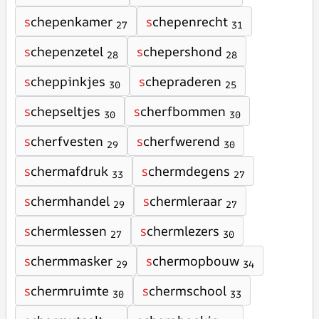
s
chepenkamer
s
chepenrecht
27
31
s
chepenzetel
s
chepershond
28
28
s
cheppinkjes
s
chepraderen
30
25
s
chepseltjes
s
cherfbommen
30
30
s
cherfvesten
s
cherfwerend
29
30
s
chermafdruk
s
chermdegens
33
27
s
chermhandel
s
chermleraar
29
27
s
chermlessen
s
chermlezers
27
30
s
chermmasker
s
chermopbouw
29
34
s
chermruimte
s
chermschool
30
33