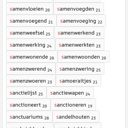
s
amenvloeien
s
amenvoegden
20
21
s
amenvoegend
s
amenvoeging
21
22
s
amenweefsel
s
amenwerkend
25
23
s
amenwerking
s
amenwerkten
24
23
s
amenwonende
s
amenwoonden
20
20
s
amenzwerend
s
amenzwering
24
25
s
amenzwoeren
s
amoeraitjes
23
21
s
anctielijst
s
anctiewapen
25
24
s
anctioneert
s
anctioneren
20
19
s
anctuariums
s
andelhouten
28
23