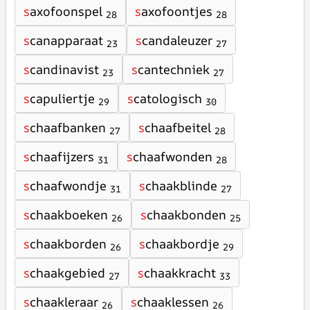
s
axofoonspel
s
axofoontjes
28
28
s
canapparaat
s
candaleuzer
23
27
s
candinavist
s
cantechniek
23
27
s
capuliertje
s
catologisch
29
30
s
chaafbanken
s
chaafbeitel
27
28
s
chaafijzers
s
chaafwonden
31
28
s
chaafwondje
s
chaakblinde
31
27
s
chaakboeken
s
chaakbonden
26
25
s
chaakborden
s
chaakbordje
26
29
s
chaakgebied
s
chaakkracht
27
33
s
chaakleraar
s
chaaklessen
26
26