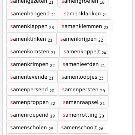
s
amengezeten
s
amengroeien
21
18
s
amenhangend
s
amenklanken
21
21
s
amenklappen
s
amenklemmen
23
23
s
amenklinken
s
amenknijpen
21
22
s
amenkomsten
s
amenkoppelt
21
24
s
amenkrimpen
s
amenleefden
22
21
s
amenlevende
s
amenloopjes
21
23
s
amenpersend
s
amenpersten
20
20
s
amenproppen
s
amenraapsel
22
21
s
amenroepend
s
amenrotting
19
20
s
amenscholen
s
amenschoolt
25
26