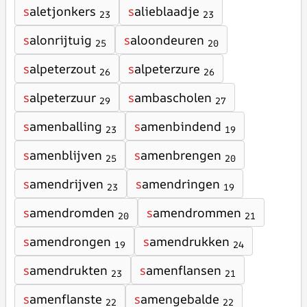
s
aletjonkers
s
alieblaadje
23
23
s
alonrijtuig
s
aloondeuren
25
20
s
alpeterzout
s
alpeterzure
26
26
s
alpeterzuur
s
ambascholen
29
27
s
amenballing
s
amenbindend
23
19
s
amenblijven
s
amenbrengen
25
20
s
amendrijven
s
amendringen
23
19
s
amendromden
s
amendrommen
20
21
s
amendrongen
s
amendrukken
19
24
s
amendrukten
s
amenflansen
23
21
s
amenflanste
s
amengebalde
22
22