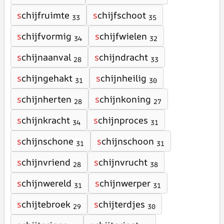
s
chijfruimte
s
chijfschoot
33
35
s
chijfvormig
s
chijfwielen
34
32
s
chijnaanval
s
chijndracht
28
33
s
chijngehakt
s
chijnheilig
31
30
s
chijnherten
s
chijnkoning
28
27
s
chijnkracht
s
chijnproces
34
31
s
chijnschone
s
chijnschoon
31
31
s
chijnvriend
s
chijnvrucht
28
38
s
chijnwereld
s
chijnwerper
31
31
s
chijtebroek
s
chijterdjes
29
30