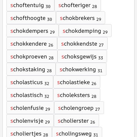
s
choftentuig
s
chofteriger
30
28
s
chofthoogte
s
chokbrekers
30
29
s
chokdempers
s
chokdemping
29
29
s
chokkendere
s
chokkendste
26
27
s
chokproeven
s
choksgewijs
28
33
s
chokstaking
s
chokwerking
28
31
s
cholasticus
s
cholastieke
32
26
s
cholastisch
s
choleksters
32
28
s
cholenfusie
s
cholengroep
29
27
s
cholenvisje
s
cholierster
29
26
s
choliertjes
s
cholingsweg
28
31