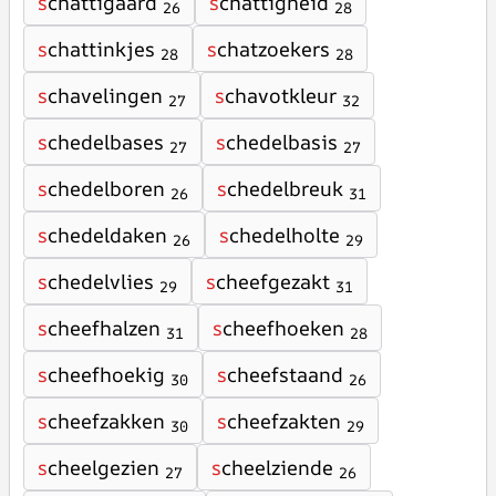
s
chattigaard
s
chattigheid
26
28
s
chattinkjes
s
chatzoekers
28
28
s
chavelingen
s
chavotkleur
27
32
s
chedelbases
s
chedelbasis
27
27
s
chedelboren
s
chedelbreuk
26
31
s
chedeldaken
s
chedelholte
26
29
s
chedelvlies
s
cheefgezakt
29
31
s
cheefhalzen
s
cheefhoeken
31
28
s
cheefhoekig
s
cheefstaand
30
26
s
cheefzakken
s
cheefzakten
30
29
s
cheelgezien
s
cheelziende
27
26