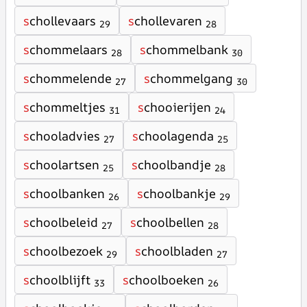
s
chollevaars
s
chollevaren
29
28
s
chommelaars
s
chommelbank
28
30
s
chommelende
s
chommelgang
27
30
s
chommeltjes
s
chooierijen
31
24
s
chooladvies
s
choolagenda
27
25
s
choolartsen
s
choolbandje
25
28
s
choolbanken
s
choolbankje
26
29
s
choolbeleid
s
choolbellen
27
28
s
choolbezoek
s
choolbladen
29
27
s
choolblijft
s
choolboeken
33
26