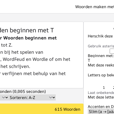
Woorden maken met 
den beginnen met T
Herschik deze
er Woorden beginnen met
tot Z.
Gebruik asteris
 bij het spelen van
Beginnen met:
e, WordFeud en Wordle of om het
Met deze reeks
 het schrijven.
r verfijnen met behulp van het
Letters op bek
1
onden (0,005 seconden)
Laat onbekende 
Met deze lette
Accenten en Di
615 Woorden