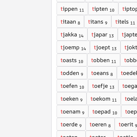
t
ippen
t
ipten
t
ipto
11
10
t
itaan
t
itans
t
itels
8
9
11
t
jakka
t
japar
t
japt
14
13
t
joemp
t
joept
t
jok
14
13
t
oasts
t
obben
t
obb
10
11
t
odden
t
oeans
t
oede
9
8
t
oefen
t
oefje
t
oega
10
13
t
oeken
t
oekom
t
oel
9
11
t
oenam
t
oepad
t
oep
9
10
t
oerde
t
oeren
t
oerit
9
8