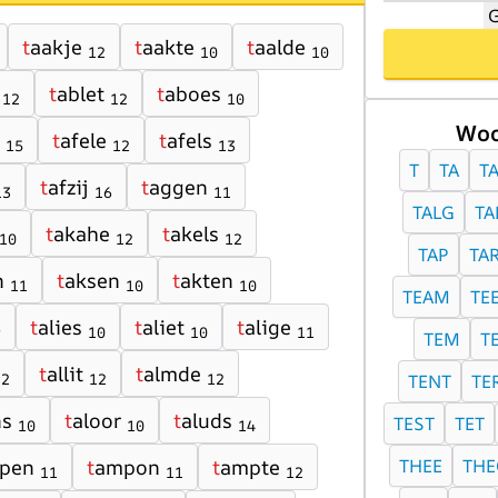
G
t
aakje
t
aakte
t
aalde
12
10
10
t
ablet
t
aboes
12
12
10
Woo
t
afele
t
afels
15
12
13
T
TA
T
t
afzij
t
aggen
13
16
11
TALG
T
t
akahe
t
akels
10
12
12
TAP
TA
n
t
aksen
t
akten
11
10
10
TEAM
TE
t
alies
t
aliet
t
alige
9
10
10
11
TEM
T
t
allit
t
almde
TENT
TE
12
12
12
ns
t
aloor
t
aluds
TEST
TET
10
10
14
pen
t
ampon
t
ampte
THEE
THE
11
11
12