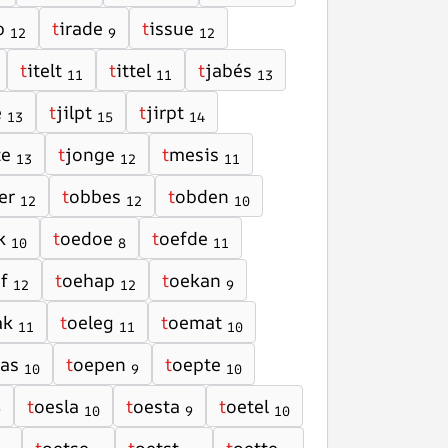
p
t
irade
t
issue
12
9
12
t
itelt
t
ittel
t
jabés
11
11
13
e
t
jilpt
t
jirpt
13
15
14
te
t
jonge
t
mesis
13
12
11
er
t
obbes
t
obden
12
12
10
k
t
oedoe
t
oefde
10
8
11
f
t
oehap
t
oekan
12
12
9
ak
t
oeleg
t
oemat
11
11
10
as
t
oepen
t
oepte
10
9
10
t
oesla
t
oesta
t
oetel
9
10
9
10