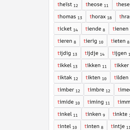
t
heïst
t
heose
t
hese
12
11
t
homas
t
horax
t
hra
13
18
t
icket
t
iende
t
ienen
14
8
t
ieren
t
ierig
t
ieten
8
10
8
t
ijdig
t
ijdje
t
ijgen
13
14
t
ikkel
t
ikken
t
ikker
13
11
t
iktak
t
ikten
t
ilden
12
10
t
imber
t
imbre
t
ime
12
12
t
imide
t
iming
t
imm
10
11
t
inkel
t
inken
t
inkte
11
9
t
intel
t
inten
t
intje
10
8
1