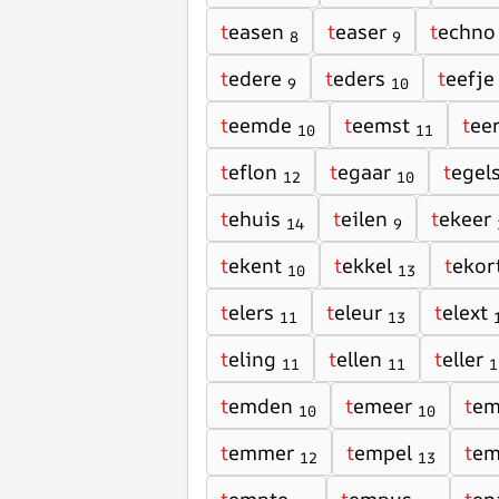
t
easen
t
easer
t
echno
8
9
t
edere
t
eders
t
eefje
9
10
t
eemde
t
eemst
t
ee
10
11
t
eflon
t
egaar
t
egel
12
10
t
ehuis
t
eilen
t
ekeer
14
9
t
ekent
t
ekkel
t
ekor
10
13
t
elers
t
eleur
t
elext
11
13
t
eling
t
ellen
t
eller
11
11
1
t
emden
t
emeer
t
em
10
10
t
emmer
t
empel
t
em
12
13