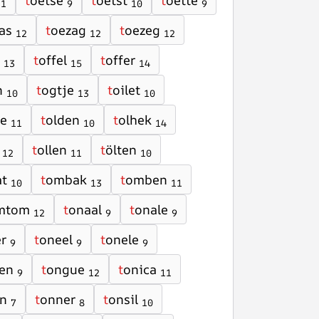
t
oetse
t
oetst
t
oette
11
9
10
9
as
t
oezag
t
oezeg
12
12
12
t
offel
t
offer
13
15
14
n
t
ogtje
t
oilet
10
13
10
ie
t
olden
t
olhek
11
10
14
t
ollen
t
ölten
12
11
10
t
t
ombak
t
omben
10
13
11
mtom
t
onaal
t
onale
12
9
9
r
t
oneel
t
onele
9
9
9
en
t
ongue
t
onica
9
12
11
n
t
onner
t
onsil
7
8
10