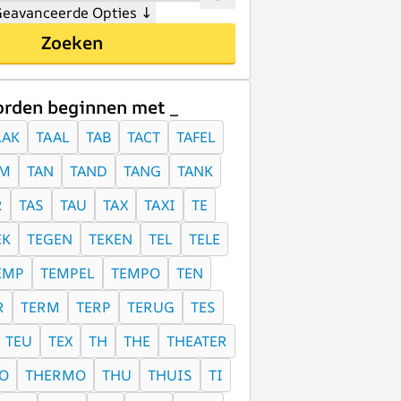
eavanceerde Opties
↓
Zoeken
rden beginnen met _
AAK
TAAL
TAB
TACT
TAFEL
AM
TAN
TAND
TANG
TANK
R
TAS
TAU
TAX
TAXI
TE
EK
TEGEN
TEKEN
TEL
TELE
EMP
TEMPEL
TEMPO
TEN
R
TERM
TERP
TERUG
TES
TEU
TEX
TH
THE
THEATER
O
THERMO
THU
THUIS
TI