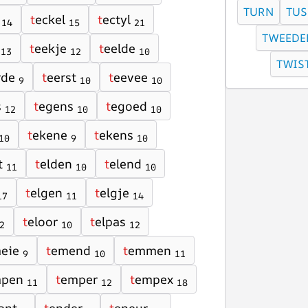
TURN
TUS
t
eckel
t
ectyl
14
15
21
TWEEDE
t
eekje
t
eelde
13
12
10
TWIS
rde
t
eerst
t
eevee
9
10
10
s
t
egens
t
egoed
12
10
10
t
ekene
t
ekens
10
9
10
t
t
elden
t
elend
11
10
10
t
elgen
t
elgje
17
11
14
t
eloor
t
elpas
2
10
12
eie
t
emend
t
emmen
9
10
11
pen
t
emper
t
empex
11
12
18