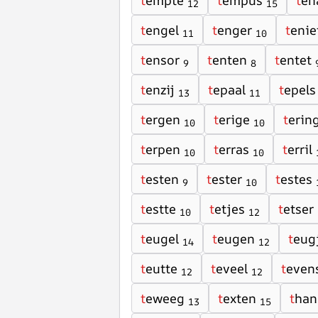
t
empte
t
empus
t
en
12
15
t
engel
t
enger
t
enie
11
10
t
ensor
t
enten
t
entet
9
8
t
enzij
t
epaal
t
epels
13
11
t
ergen
t
erige
t
erin
10
10
t
erpen
t
erras
t
erril
10
10
t
esten
t
ester
t
estes
9
10
t
estte
t
etjes
t
etser
10
12
t
eugel
t
eugen
t
eug
14
12
t
eutte
t
eveel
t
even
12
12
t
eweeg
t
exten
t
han
13
15