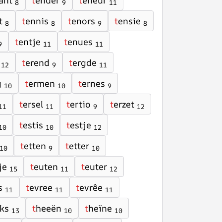
ant
t
ender
t
eneur
8
9
11
t
t
ennis
t
enors
t
ensie
8
8
9
8
t
entje
t
enues
9
11
11
t
erend
t
ergde
12
9
11
g
t
ermen
t
ernes
10
10
9
t
ersel
t
ertio
t
erzet
11
11
9
12
t
estis
t
estje
10
10
12
t
etten
t
etter
10
9
10
je
t
euten
t
euter
15
11
12
s
t
evree
t
evrêe
11
11
11
ks
t
heeën
t
heïne
13
10
10