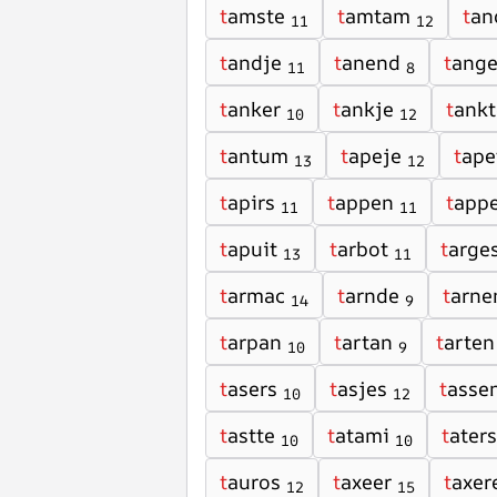
t
amste
t
amtam
t
an
11
12
t
andje
t
anend
t
ang
11
8
t
anker
t
ankje
t
ankt
10
12
t
antum
t
apeje
t
ape
13
12
t
apirs
t
appen
t
app
11
11
t
apuit
t
arbot
t
arge
13
11
t
armac
t
arnde
t
arne
14
9
t
arpan
t
artan
t
arten
10
9
t
asers
t
asjes
t
asse
10
12
t
astte
t
atami
t
aters
10
10
t
auros
t
axeer
t
axer
12
15