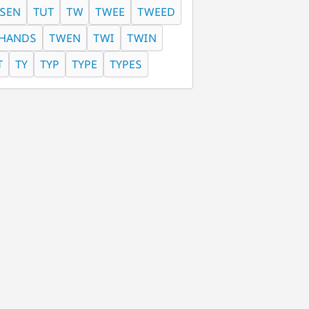
SEN
TUT
TW
TWEE
TWEED
HANDS
TWEN
TWI
TWIN
T
TY
TYP
TYPE
TYPES