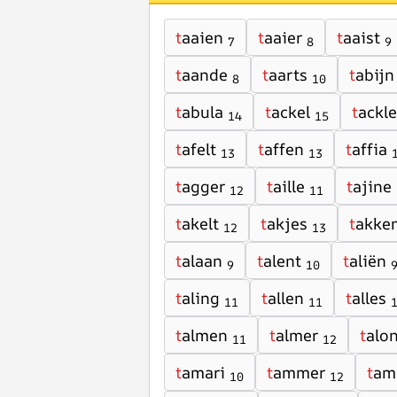
t
aaien
t
aaier
t
aaist
7
8
9
t
aande
t
aarts
t
abijn
8
10
t
abula
t
ackel
t
ackle
14
15
t
afelt
t
affen
t
affia
13
13
t
agger
t
aille
t
ajine
12
11
t
akelt
t
akjes
t
akke
12
13
t
alaan
t
alent
t
aliën
9
10
t
aling
t
allen
t
alles
11
11
t
almen
t
almer
t
alo
11
12
t
amari
t
ammer
t
am
10
12