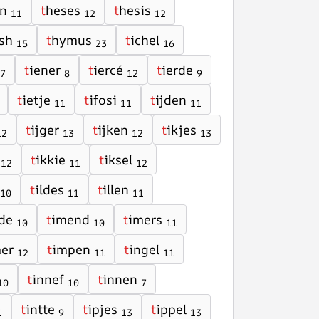
n
t
heses
t
hesis
11
12
12
sh
t
hymus
t
ichel
15
23
16
t
iener
t
iercé
t
ierde
7
8
12
9
t
ietje
t
ifosi
t
ijden
11
11
11
t
ijger
t
ijken
t
ikjes
12
13
12
13
t
ikkie
t
iksel
12
11
12
t
ildes
t
illen
10
11
11
de
t
imend
t
imers
10
10
11
er
t
impen
t
ingel
12
11
11
t
innef
t
innen
10
10
7
t
intte
t
ipjes
t
ippel
1
9
13
13