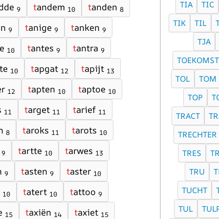
TIA
TIC
dde
t
andem
t
anden
9
10
8
TIK
TIL
en
t
anige
t
anken
9
9
9
TJA
e
t
antes
t
antra
10
9
9
TOEKOMST
te
t
apgat
t
apijt
10
12
13
TOL
TOM
er
t
apten
t
aptoe
12
10
10
TOP
T
s
t
arget
t
arief
11
11
11
TRACT
TR
n
t
aroks
t
arots
8
11
10
TRECHTER
t
artte
t
arwes
TRES
TR
9
10
13
n
t
asten
t
aster
TRU
T
9
9
10
TUCHT
t
atert
t
attoo
10
10
9
TUL
TUL
e
t
axiën
t
axiet
15
14
15