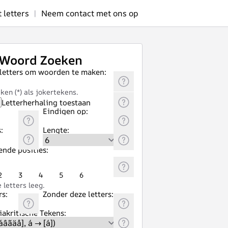
letters
|
Neem contact met ons op
Woord Zoeken
 letters om woorden te maken:
ken (*) als jokertekens.
Letterherhaling toestaan
Eindigen op:
:
Lengte:
ende posities:
2
3
4
5
6
letters leeg.
rs:
Zonder deze letters:
akritische Tekens: