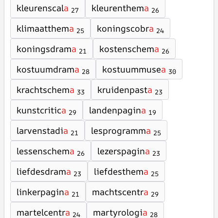
kleurenscal
a
kleurenthem
a
27
26
klimaatthem
a
koningscobr
a
25
24
koningsdram
a
kostenschem
a
21
26
kostuumdram
a
kostuummuse
a
28
30
krachtschem
a
kruidenpast
a
33
23
kunstcritic
a
landenpagin
a
29
19
larvenstadi
a
lesprogramm
a
21
25
lessenschem
a
lezerspagin
a
26
23
liefdesdram
a
liefdesthem
a
23
25
linkerpagin
a
machtscentr
a
21
29
martelcentr
a
martyrologi
a
24
28