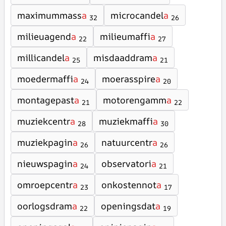
maximummass
a
microcandel
a
32
26
milieuagend
a
milieumaffi
a
22
27
millicandel
a
misdaaddram
a
25
21
moedermaffi
a
moerasspire
a
24
20
montagepast
a
motorengamm
a
21
22
muziekcentr
a
muziekmaffi
a
28
30
muziekpagin
a
natuurcentr
a
26
26
nieuwspagin
a
observatori
a
24
21
omroepcentr
a
onkostennot
a
23
17
oorlogsdram
a
openingsdat
a
22
19