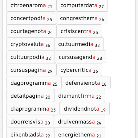
citroenarom
a
computerdat
a
21
27
concertpodi
a
congresthem
a
25
26
courtagenot
a
crisiscentr
a
24
25
cryptovalut
a
cultuurmedi
a
36
32
cultuurpodi
a
cursusagend
a
32
28
cursuspagin
a
cybercritic
a
29
36
dagprogramm
a
defensienot
a
25
18
detailpagin
a
diamantfirm
a
20
22
diaprogramm
a
dividendnot
a
23
19
doorreisvis
a
druivenmass
a
20
24
eikenbladsl
a
energiethem
a
22
21