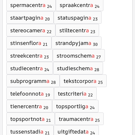
spermacentr
a
spraakcentr
a
24
24
staartpagin
a
statuspagin
a
20
23
stereocamer
a
stiltecentr
a
22
23
stinsenflor
a
strandpyjam
a
21
30
streekcentr
a
stroomschem
a
23
27
studiecentr
a
studieschem
a
24
28
subprogramm
a
tekstcorpor
a
28
25
telefoonnot
a
testcriteri
a
19
22
tienercentr
a
topsportlig
a
20
24
topsportnot
a
traumacentr
a
21
25
tussenstadi
a
uitgiftedat
a
21
24