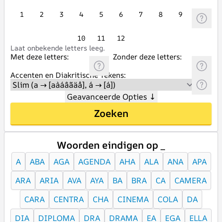
1
2
3
4
5
6
7
8
9
10
11
12
Laat onbekende letters leeg.
Met deze letters:
Zonder deze letters:
Accenten en Diakritische Tekens:
Geavanceerde Opties
↓
Zoeken
Woorden eindigen op _
A
ABA
AGA
AGENDA
AHA
ALA
ANA
APA
ARA
ARIA
AVA
AYA
BA
BRA
CA
CAMERA
CARA
CENTRA
CHA
CINEMA
COLA
DA
DIA
DIPLOMA
DRA
DRAMA
EA
EGA
ELLA