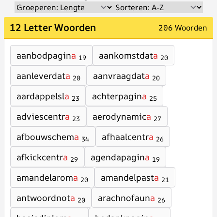
12 Letter Woorden
206 Woorden
aanbodpagin
a
aankomstdat
a
19
20
aanleverdat
a
aanvraagdat
a
20
20
aardappelsl
a
achterpagin
a
23
25
adviescentr
a
aerodynamic
a
23
27
afbouwschem
a
afhaalcentr
a
34
26
afkickcentr
a
agendapagin
a
29
19
amandelarom
a
amandelpast
a
20
21
antwoordnot
a
arachnofaun
a
20
26