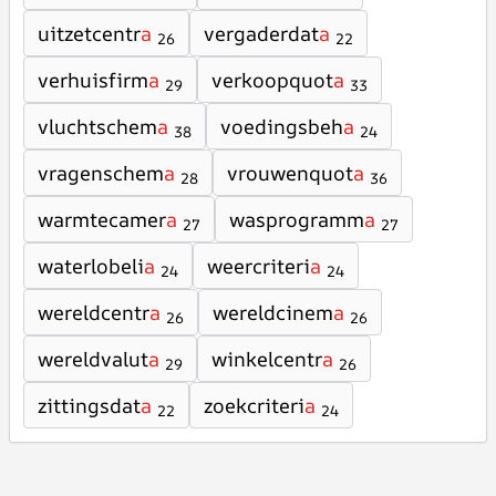
uitzetcentr
a
vergaderdat
a
26
22
verhuisfirm
a
verkoopquot
a
29
33
vluchtschem
a
voedingsbeh
a
38
24
vragenschem
a
vrouwenquot
a
28
36
warmtecamer
a
wasprogramm
a
27
27
waterlobeli
a
weercriteri
a
24
24
wereldcentr
a
wereldcinem
a
26
26
wereldvalut
a
winkelcentr
a
29
26
zittingsdat
a
zoekcriteri
a
22
24