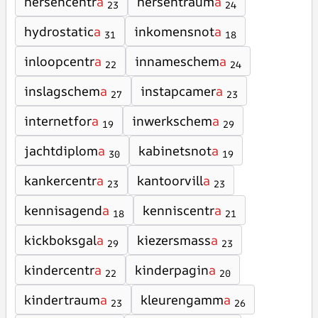
hersencentr
a
hersentraum
a
23
24
hydrostatic
a
inkomensnot
a
31
18
inloopcentr
a
innameschem
a
22
24
inslagschem
a
instapcamer
a
27
23
internetfor
a
inwerkschem
a
19
29
jachtdiplom
a
kabinetsnot
a
30
19
kankercentr
a
kantoorvill
a
23
23
kennisagend
a
kenniscentr
a
18
21
kickboksgal
a
kiezersmass
a
29
23
kindercentr
a
kinderpagin
a
22
20
kindertraum
a
kleurengamm
a
23
26