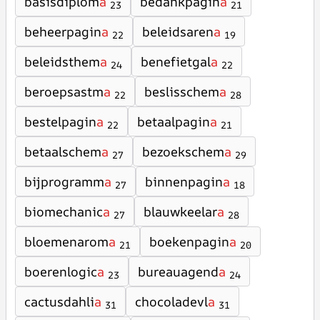
basisdiplom
a
bedankpagin
a
23
21
beheerpagin
a
beleidsaren
a
22
19
beleidsthem
a
benefietgal
a
24
22
beroepsastm
a
beslisschem
a
22
28
bestelpagin
a
betaalpagin
a
22
21
betaalschem
a
bezoekschem
a
27
29
bijprogramm
a
binnenpagin
a
27
18
biomechanic
a
blauwkeelar
a
27
28
bloemenarom
a
boekenpagin
a
21
20
boerenlogic
a
bureauagend
a
23
24
cactusdahli
a
chocoladevl
a
31
31