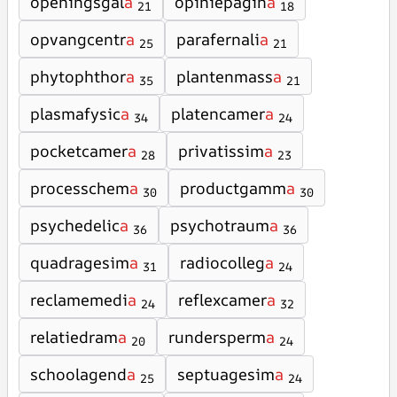
openingsgal
a
opiniepagin
a
21
18
opvangcentr
a
parafernali
a
25
21
phytophthor
a
plantenmass
a
35
21
plasmafysic
a
platencamer
a
34
24
pocketcamer
a
privatissim
a
28
23
processchem
a
productgamm
a
30
30
psychedelic
a
psychotraum
a
36
36
quadragesim
a
radiocolleg
a
31
24
reclamemedi
a
reflexcamer
a
24
32
relatiedram
a
rundersperm
a
20
24
schoolagend
a
septuagesim
a
25
24