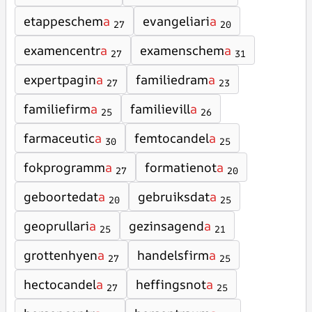
etappeschem
a
evangeliari
a
27
20
examencentr
a
examenschem
a
27
31
expertpagin
a
familiedram
a
27
23
familiefirm
a
familievill
a
25
26
farmaceutic
a
femtocandel
a
30
25
fokprogramm
a
formatienot
a
27
20
geboortedat
a
gebruiksdat
a
20
25
geoprullari
a
gezinsagend
a
25
21
grottenhyen
a
handelsfirm
a
27
25
hectocandel
a
heffingsnot
a
27
25