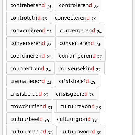
contraheren
d
controleren
d
23
22
controletij
d
convecteren
d
25
26
conveniëren
d
convergeren
d
21
24
converseren
d
converteren
d
23
23
coördineren
d
corrumperen
d
20
27
countertren
d
couveusekin
d
24
29
crematieoor
d
crisisbelei
d
22
24
crisisberaa
d
crisisgebie
d
23
24
crowdsurfen
d
cultuuravon
d
31
33
cultuurbeel
d
cultuurgron
d
34
33
cultuurmaan
d
cultuurwoor
d
32
35