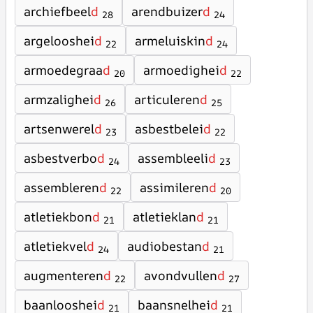
archiefbeel
d
arendbuizer
d
28
24
argelooshei
d
armeluiskin
d
22
24
armoedegraa
d
armoedighei
d
20
22
armzalighei
d
articuleren
d
26
25
artsenwerel
d
asbestbelei
d
23
22
asbestverbo
d
assembleeli
d
24
23
assembleren
d
assimileren
d
22
20
atletiekbon
d
atletieklan
d
21
21
atletiekvel
d
audiobestan
d
24
21
augmenteren
d
avondvullen
d
22
27
baanlooshei
d
baansnelhei
d
21
21