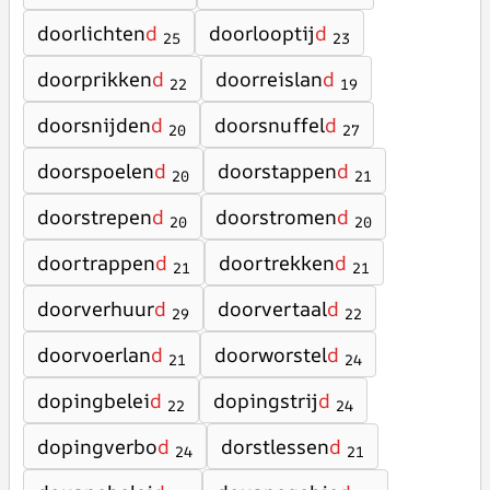
doorlichten
d
doorlooptij
d
25
23
doorprikken
d
doorreislan
d
22
19
doorsnijden
d
doorsnuffel
d
20
27
doorspoelen
d
doorstappen
d
20
21
doorstrepen
d
doorstromen
d
20
20
doortrappen
d
doortrekken
d
21
21
doorverhuur
d
doorvertaal
d
29
22
doorvoerlan
d
doorworstel
d
21
24
dopingbelei
d
dopingstrij
d
22
24
dopingverbo
d
dorstlessen
d
24
21