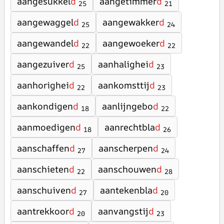
aangesukkel
d
aangetimmer
d
25
21
aangewaggel
d
aangewakker
d
25
24
aangewandel
d
aangewoeker
d
22
22
aangezuiver
d
aanhalighei
d
25
23
aanhorighei
d
aankomsttij
d
22
23
aankondigen
d
aanlijngebo
d
18
22
aanmoedigen
d
aanrechtbla
d
18
26
aanschaffen
d
aanscherpen
d
27
24
aanschieten
d
aanschouwen
d
22
28
aanschuiven
d
aantekenbla
d
27
20
aantrekkoor
d
aanvangstij
d
20
23