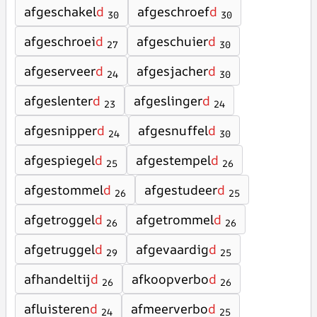
afgeschakel
d
afgeschroef
d
30
30
afgeschroei
d
afgeschuier
d
27
30
afgeserveer
d
afgesjacher
d
24
30
afgeslenter
d
afgeslinger
d
23
24
afgesnipper
d
afgesnuffel
d
24
30
afgespiegel
d
afgestempel
d
25
26
afgestommel
d
afgestudeer
d
26
25
afgetroggel
d
afgetrommel
d
26
26
afgetruggel
d
afgevaardig
d
29
25
afhandeltij
d
afkoopverbo
d
26
26
afluisteren
d
afmeerverbo
d
24
25