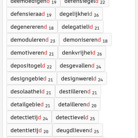
deemoedigen
d
defensiegel
d
19
22
defensieraa
d
degelijkhei
d
19
26
degenereren
d
delegatieli
d
18
21
demoduleren
d
demoniseren
d
23
18
demotiveren
d
denkvrijhei
d
21
26
depositogel
d
desgevallen
d
22
24
designgebie
d
designwerel
d
21
24
desolaathei
d
destilleren
d
21
21
detailgebie
d
detailleren
d
21
20
detectietij
d
detectievel
d
24
25
detentietij
d
deugdlieven
d
20
25