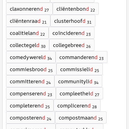
claxonneren
d
cliëntenbon
d
27
22
cliëntenraa
d
clusterhoof
d
21
31
coalitielan
d
coïncideren
d
22
23
collectegel
d
collegebree
d
30
26
comedywerel
d
commanderen
d
34
23
commiesbroo
d
commissieli
d
25
25
committeren
d
communityli
d
24
34
compenseren
d
compleethei
d
23
27
completeren
d
compliceren
d
25
28
composteren
d
compostmaan
d
24
25