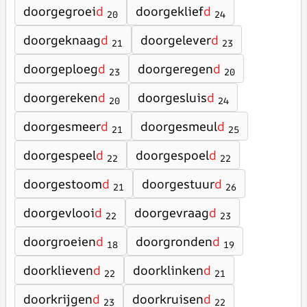
doorgegroei
d
doorgeklief
d
20
24
doorgeknaag
d
doorgelever
d
21
23
doorgeploeg
d
doorgeregen
d
23
20
doorgereken
d
doorgesluis
d
20
24
doorgesmeer
d
doorgesmeul
d
21
25
doorgespeel
d
doorgespoel
d
22
22
doorgestoom
d
doorgestuur
d
21
26
doorgevlooi
d
doorgevraag
d
22
23
doorgroeien
d
doorgronden
d
18
19
doorklieven
d
doorklinken
d
22
21
doorkrijgen
d
doorkruisen
d
23
22