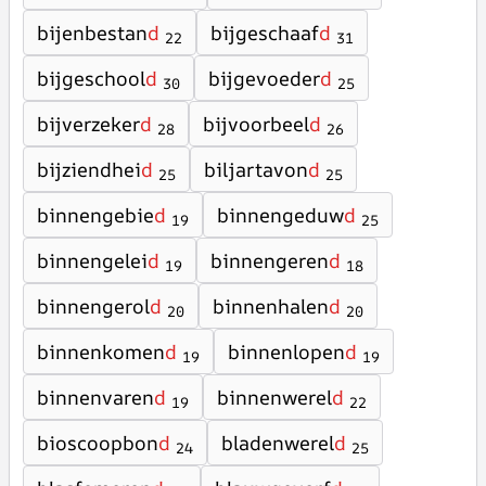
bijenbestan
d
bijgeschaaf
d
22
31
bijgeschool
d
bijgevoeder
d
30
25
bijverzeker
d
bijvoorbeel
d
28
26
bijziendhei
d
biljartavon
d
25
25
binnengebie
d
binnengeduw
d
19
25
binnengelei
d
binnengeren
d
19
18
binnengerol
d
binnenhalen
d
20
20
binnenkomen
d
binnenlopen
d
19
19
binnenvaren
d
binnenwerel
d
19
22
bioscoopbon
d
bladenwerel
d
24
25