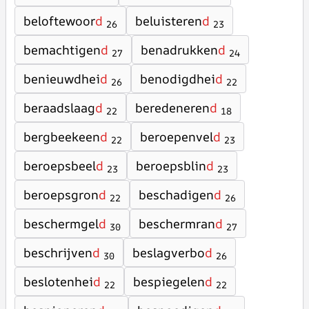
beloftewoor
d
beluisteren
d
26
23
bemachtigen
d
benadrukken
d
27
24
benieuwdhei
d
benodigdhei
d
26
22
beraadslaag
d
beredeneren
d
22
18
bergbeekeen
d
beroepenvel
d
22
23
beroepsbeel
d
beroepsblin
d
23
23
beroepsgron
d
beschadigen
d
22
26
beschermgel
d
beschermran
d
30
27
beschrijven
d
beslagverbo
d
30
26
beslotenhei
d
bespiegelen
d
22
22