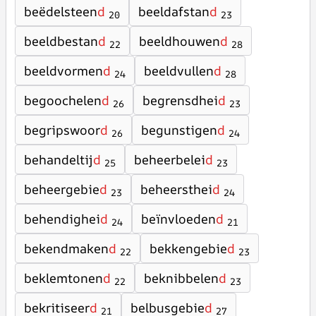
beëdelsteen
d
beeldafstan
d
20
23
beeldbestan
d
beeldhouwen
d
22
28
beeldvormen
d
beeldvullen
d
24
28
begoochelen
d
begrensdhei
d
26
23
begripswoor
d
begunstigen
d
26
24
behandeltij
d
beheerbelei
d
25
23
beheergebie
d
beheersthei
d
23
24
behendighei
d
beïnvloeden
d
24
21
bekendmaken
d
bekkengebie
d
22
23
beklemtonen
d
beknibbelen
d
22
23
bekritiseer
d
belbusgebie
d
21
27