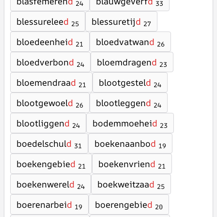
blasfemeren
d
blauwgeverf
d
24
33
blessurelee
d
blessuretij
d
25
27
bloedeenhei
d
bloedvatwan
d
21
26
bloedverbon
d
bloemdragen
d
24
23
bloemendraa
d
blootgestel
d
21
24
blootgewoel
d
blootleggen
d
26
24
blootliggen
d
bodemmoehei
d
24
23
boedelschul
d
boekenaanbo
d
31
19
boekengebie
d
boekenvrien
d
21
21
boekenwerel
d
boekweitzaa
d
24
25
boerenarbei
d
boerengebie
d
19
20