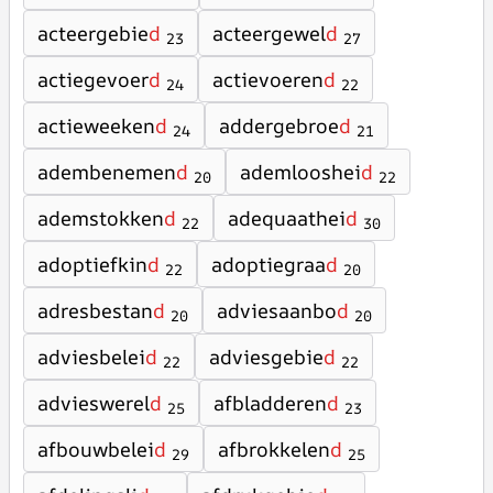
acteergebie
d
acteergewel
d
23
27
actiegevoer
d
actievoeren
d
24
22
actieweeken
d
addergebroe
d
24
21
adembenemen
d
ademlooshei
d
20
22
ademstokken
d
adequaathei
d
22
30
adoptiefkin
d
adoptiegraa
d
22
20
adresbestan
d
adviesaanbo
d
20
20
adviesbelei
d
adviesgebie
d
22
22
advieswerel
d
afbladderen
d
25
23
afbouwbelei
d
afbrokkelen
d
29
25