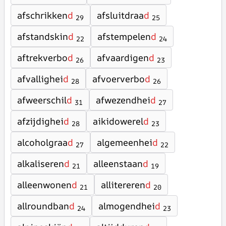
afschrikken
d
afsluitdraa
d
29
25
afstandskin
d
afstempelen
d
22
24
aftrekverbo
d
afvaardigen
d
26
23
afvallighei
d
afvoerverbo
d
28
26
afweerschil
d
afwezendhei
d
31
27
afzijdighei
d
aikidowerel
d
28
23
alcoholgraa
d
algemeenhei
d
27
22
alkaliseren
d
alleenstaan
d
21
19
alleenwonen
d
allitereren
d
21
20
allroundban
d
almogendhei
d
24
23