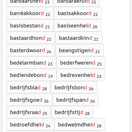
barbaarshei
d
barbarakrui
d
23
25
barréakkoor
d
basisakkoor
d
22
22
basisbestan
d
basiseenhei
d
21
20
bastaardhon
d
bastaardkin
d
22
21
basterdwoor
d
beangstigen
d
24
21
bedelarmban
d
bederfweren
d
23
25
bediendebon
d
bedrevenhei
d
19
23
bedrijfsbla
d
bedrijfsbon
d
28
26
bedrijfsgoe
d
bedrijfspan
d
26
26
bedrijfsraa
d
bedrijfstij
d
25
28
bedroefdhei
d
bedwelmdhei
d
24
28