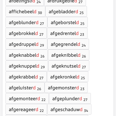
afdelingsli
d
afdrukgebie
d
24
27
affichebeel
d
afgebladder
d
30
25
afgeblunder
d
afgeborstel
d
27
25
afgebrokkel
d
afgedrentel
d
27
23
afgedruppel
d
afgegrendel
d
29
24
afgeknabbel
d
afgeknibbel
d
26
26
afgeknuppel
d
afgeknutsel
d
29
27
afgekrabbel
d
afgekronkel
d
27
25
afgeluister
d
afgemonster
d
26
23
afgemonteer
d
afgeplunder
d
22
27
afgereageer
d
afgeschaduw
d
22
34