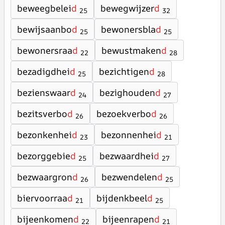
beweegbelei
d
bewegwijzer
d
25
32
bewijsaanbo
d
bewonersbla
d
25
25
bewonersraa
d
bewustmaken
d
22
28
bezadigdhei
d
bezichtigen
d
25
28
bezienswaar
d
bezighouden
d
24
27
bezitsverbo
d
bezoekverbo
d
26
26
bezonkenhei
d
bezonnenhei
d
23
21
bezorggebie
d
bezwaardhei
d
25
27
bezwaargron
d
bezwendelen
d
26
25
biervoorraa
d
bijdenkbeel
d
21
25
bijeenkomen
d
bijeenrapen
d
22
21