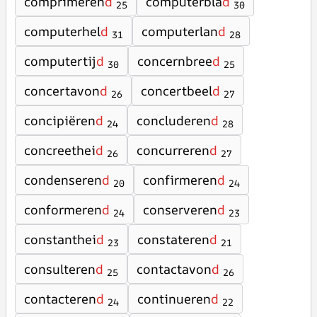
comprimeren
d
computerbla
d
25
30
computerhel
d
computerlan
d
31
28
computertij
d
concernbree
d
30
25
concertavon
d
concertbeel
d
26
27
concipiëren
d
concluderen
d
24
28
concreethei
d
concurreren
d
26
27
condenseren
d
confirmeren
d
20
24
conformeren
d
conserveren
d
24
23
constanthei
d
constateren
d
23
21
consulteren
d
contactavon
d
25
26
contacteren
d
continueren
d
24
22