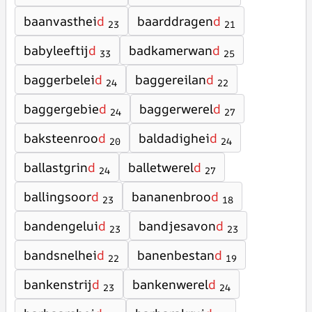
baanvasthei
d
baarddragen
d
23
21
babyleeftij
d
badkamerwan
d
33
25
baggerbelei
d
baggereilan
d
24
22
baggergebie
d
baggerwerel
d
24
27
baksteenroo
d
baldadighei
d
20
24
ballastgrin
d
balletwerel
d
24
27
ballingsoor
d
bananenbroo
d
23
18
bandengelui
d
bandjesavon
d
23
23
bandsnelhei
d
banenbestan
d
22
19
bankenstrij
d
bankenwerel
d
23
24