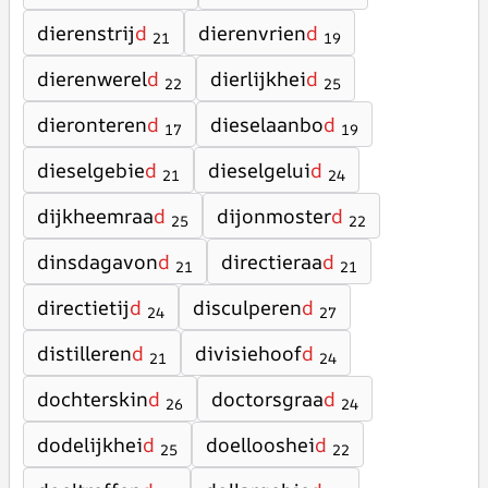
dierenstrij
d
dierenvrien
d
21
19
dierenwerel
d
dierlijkhei
d
22
25
dieronteren
d
dieselaanbo
d
17
19
dieselgebie
d
dieselgelui
d
21
24
dijkheemraa
d
dijonmoster
d
25
22
dinsdagavon
d
directieraa
d
21
21
directietij
d
disculperen
d
24
27
distilleren
d
divisiehoof
d
21
24
dochterskin
d
doctorsgraa
d
26
24
dodelijkhei
d
doellooshei
d
25
22