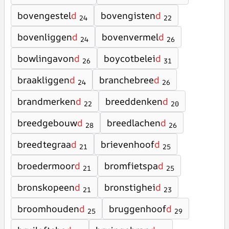
bovengestel
d
bovengisten
d
24
22
bovenliggen
d
bovenvermel
d
24
26
bowlingavon
d
boycotbelei
d
26
31
braakliggen
d
branchebree
d
24
26
brandmerken
d
breeddenken
d
22
20
breedgebouw
d
breedlachen
d
28
26
breedtegraa
d
brievenhoof
d
21
25
broedermoor
d
bromfietspa
d
21
25
bronskopeen
d
bronstighei
d
21
23
broomhouden
d
bruggenhoof
d
25
29