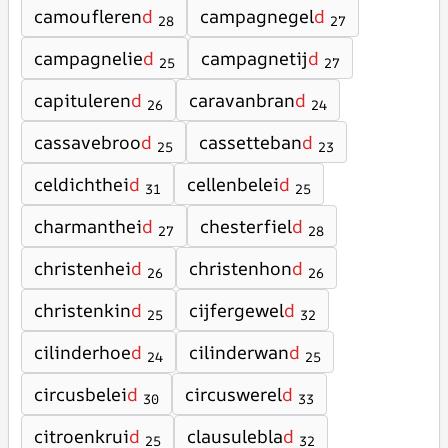
camoufleren
d
campagnegel
d
28
27
campagnelie
d
campagnetij
d
25
27
capituleren
d
caravanbran
d
26
24
cassavebroo
d
cassetteban
d
25
23
celdichthei
d
cellenbelei
d
31
25
charmanthei
d
chesterfiel
d
27
28
christenhei
d
christenhon
d
26
26
christenkin
d
cijfergewel
d
25
32
cilinderhoe
d
cilinderwan
d
24
25
circusbelei
d
circuswerel
d
30
33
citroenkrui
d
clausulebla
d
25
32