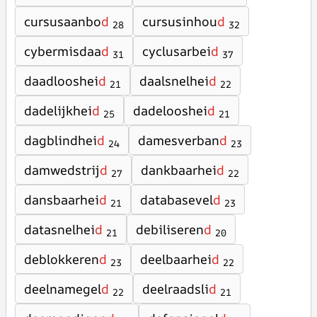
cursusaanbo
d
cursusinhou
d
28
32
cybermisdaa
d
cyclusarbei
d
31
37
daadlooshei
d
daalsnelhei
d
21
22
dadelijkhei
d
dadelooshei
d
25
21
dagblindhei
d
damesverban
d
24
23
damwedstrij
d
dankbaarhei
d
27
22
dansbaarhei
d
databasevel
d
21
23
datasnelhei
d
debiliseren
d
21
20
deblokkeren
d
deelbaarhei
d
23
22
deelnamegel
d
deelraadsli
d
22
21