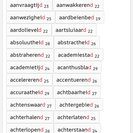
aanvraagtij
d
aanwakkeren
d
23
22
aanwezighei
d
aardbeienbe
d
25
19
aardolievel
d
aartsluiaar
d
22
22
absoluuthei
d
abstracthei
d
28
26
abstraheren
d
academiesta
d
22
22
academietij
d
acanthusbla
d
24
29
accelereren
d
accentueren
d
25
26
accuraathei
d
achtbaarhei
d
29
27
achtenswaar
d
achtergebie
d
27
26
achterhalen
d
achterlaten
d
27
25
achterlopen
d
achterstaan
d
26
24