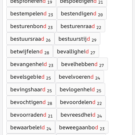
bespioneren
d
bespoedigen
d
19
21
bestempelen
d
bestendigen
d
23
20
besturenbon
d
besturenraa
d
23
22
bestuursraa
d
bestuurstij
d
26
29
betwijfelen
d
bevallighei
d
28
27
bevangenhei
d
bevelhebben
d
23
27
bevelsgebie
d
bevelvoeren
d
25
24
bevingshaar
d
bevlogenhei
d
25
25
bevochtigen
d
bevoordelen
d
28
22
bevoorraden
d
bevreesdhei
d
21
24
bewaarbelei
d
beweegaanbo
d
24
23