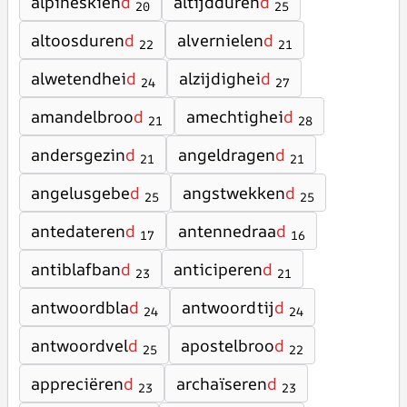
alpineskiën
d
altijdduren
d
20
25
altoosduren
d
alvernielen
d
22
21
alwetendhei
d
alzijdighei
d
24
27
amandelbroo
d
amechtighei
d
21
28
andersgezin
d
angeldragen
d
21
21
angelusgebe
d
angstwekken
d
25
25
antedateren
d
antennedraa
d
17
16
antiblafban
d
anticiperen
d
23
21
antwoordbla
d
antwoordtij
d
24
24
antwoordvel
d
apostelbroo
d
25
22
appreciëren
d
archaïseren
d
23
23