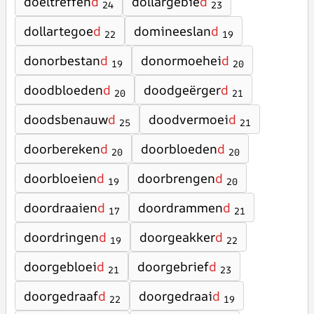
doeltreffen
d
dollargebie
d
24
23
dollartegoe
d
domineeslan
d
22
19
donorbestan
d
donormoehei
d
19
20
doodbloeden
d
doodgeërger
d
20
21
doodsbenauw
d
doodvermoei
d
25
21
doorbereken
d
doorbloeden
d
20
20
doorbloeien
d
doorbrengen
d
19
20
doordraaien
d
doordrammen
d
17
21
doordringen
d
doorgeakker
d
19
22
doorgebloei
d
doorgebrief
d
21
23
doorgedraaf
d
doorgedraai
d
22
19