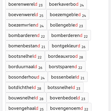
boerenwerel
d
boerkaverbo
d
23
24
boevenwerel
d
boezemgebie
d
25
24
boezemvrien
d
bollengebie
d
24
23
bombarderen
d
bomberderen
d
22
22
bomenbestan
d
bontgekleur
d
21
26
bootsnelhei
d
bordeauxroo
d
22
28
borduurnaal
d
borstsparen
d
26
22
bosonderhou
d
bossenbelei
d
24
21
botdichthei
d
botssnelhei
d
28
23
bouwsnelhei
d
bovenbedoel
d
28
23
bovengehaal
d
bovengenoem
d
25
22