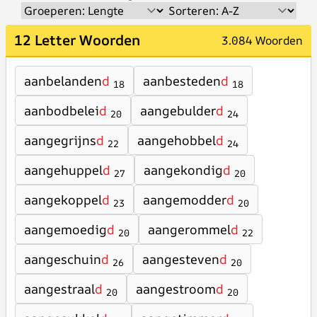
12 Letter Woorden
3.084 Woorden
aanbelanden
d
aanbesteden
d
18
18
aanbodbelei
d
aangebulder
d
20
24
aangegrijns
d
aangehobbel
d
22
24
aangehuppel
d
aangekondig
d
27
20
aangekoppel
d
aangemodder
d
23
20
aangemoedig
d
aangerommel
d
20
22
aangeschuin
d
aangesteven
d
26
20
aangestraal
d
aangestroom
d
20
20