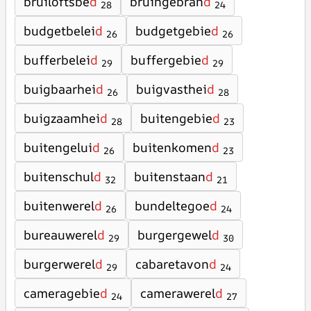
bruiloftsbe
d
bruingebran
d
28
24
budgetbelei
d
budgetgebie
d
26
26
bufferbelei
d
buffergebie
d
29
29
buigbaarhei
d
buigvasthei
d
26
28
buigzaamhei
d
buitengebie
d
28
23
buitengelui
d
buitenkomen
d
26
23
buitenschul
d
buitenstaan
d
32
21
buitenwerel
d
bundeltegoe
d
26
24
bureauwerel
d
burgergewel
d
29
30
burgerwerel
d
cabaretavon
d
29
24
cameragebie
d
camerawerel
d
24
27