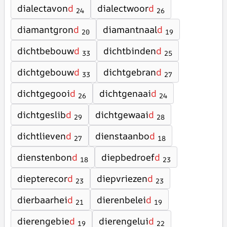
dialectavon
d
dialectwoor
d
24
26
diamantgron
d
diamantnaal
d
20
19
dichtbebouw
d
dichtbinden
d
33
25
dichtgebouw
d
dichtgebran
d
33
27
dichtgegooi
d
dichtgenaai
d
26
24
dichtgeslib
d
dichtgewaai
d
29
28
dichtlieven
d
dienstaanbo
d
27
18
dienstenbon
d
diepbedroef
d
18
23
diepterecor
d
diepvriezen
d
23
23
dierbaarhei
d
dierenbelei
d
21
19
dierengebie
d
dierengelui
d
19
22