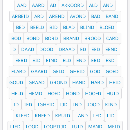
AAD
AARD
AD
AKKOORD
ALD
AND
ARBEID
ARD
AREND
AVOND
BAD
BAND
BED
BEELD
BID
BLAD
BLIND
BLOED
BOD
BOND
BORD
BRAND
BROOD
CARD
D
DAAD
DOOD
DRAAD
ED
EED
EEND
EERD
EID
EIND
ELD
END
ERD
ESD
FLARD
GAARD
GELD
GHEID
GOD
GOED
GOUD
GRAAD
GROND
HAND
HARD
HEID
HELD
HEMD
HOED
HOND
HOOFD
HUID
ID
IED
IGHEID
IJD
IND
JOOD
KIND
KLEED
KNEED
KRUID
LAND
LED
LID
LIED
LOOD
LOOPTIJD
LUID
MAND
MEID