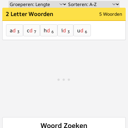
2 Letter Woorden
5 Woorden
a
d
c
d
h
d
i
d
u
d
3
7
6
3
6
Woord Zoeken