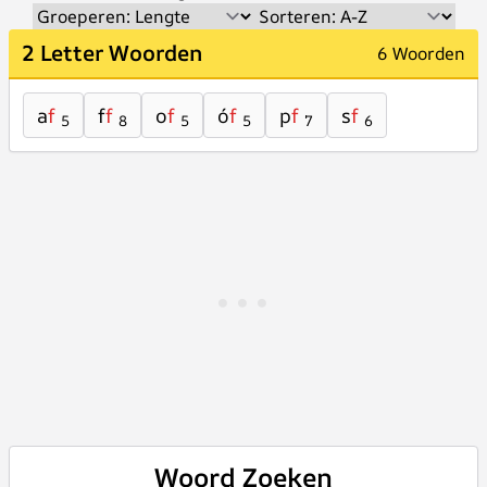
2 Letter Woorden
6 Woorden
a
f
f
f
o
f
ó
f
p
f
s
f
5
8
5
5
7
6
Woord Zoeken