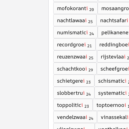
mofokorant
i
mosaangro
20
nachtlawaa
i
nachtsafar
i
25
numismatic
i
pelikanene
24
recordgroe
i
reddingboe
21
reuzenzwaa
i
rijstevlaa
i
25
schachtkoo
i
scheefgroe
29
schietgere
i
schismatic
i
23
slobbertru
i
systematic
i
24
toppolitic
i
toptoernoo
i
23
vendelzwaa
i
vinassekal
i
24