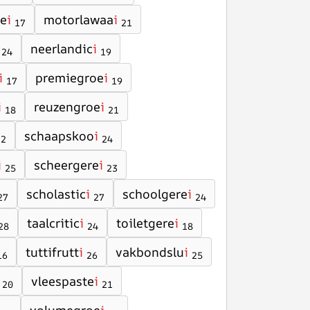
e
i
motorlawaa
i
17
21
neerlandic
i
24
19
i
premiegroe
i
17
19
i
reuzengroe
i
18
21
schaapskoo
i
22
24
i
scheergere
i
25
23
scholastic
i
schoolgere
i
27
27
24
taalcritic
i
toiletgere
i
28
24
18
tuttifrutt
i
vakbondslu
i
16
26
25
vleespaste
i
20
21