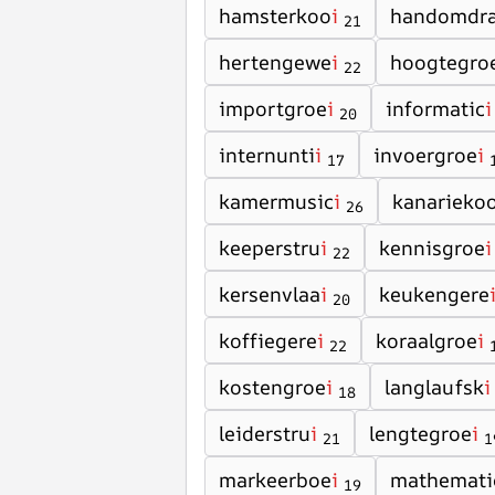
hamsterkoo
i
handomdr
21
hertengewe
i
hoogtegro
22
importgroe
i
informatic
i
20
internunti
i
invoergroe
i
17
kamermusic
i
kanarieko
26
keeperstru
i
kennisgroe
i
22
kersenvlaa
i
keukengere
20
koffiegere
i
koraalgroe
i
22
kostengroe
i
langlaufsk
i
18
leiderstru
i
lengtegroe
i
21
1
markeerboe
i
mathemati
19