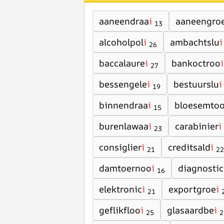
aaneendraa
i
aaneengro
13
alcoholpol
i
ambachtslu
i
26
baccalaure
i
bankoctroo
i
27
bessengele
i
bestuurslu
i
19
binnendraa
i
bloesemto
15
burenlawaa
i
carabinier
i
23
consiglier
i
creditsald
i
21
22
damtoernoo
i
diagnostic
16
elektronic
i
exportgroe
i
21
geflikfloo
i
glasaardbe
i
25
2