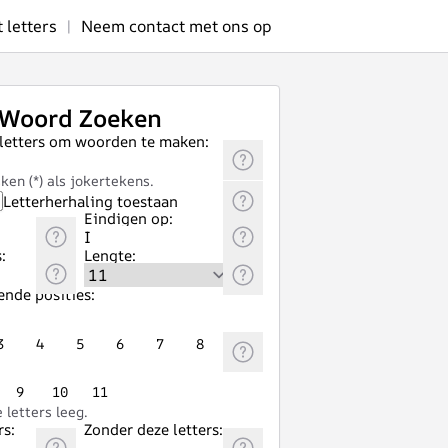
letters
|
Neem contact met ons op
Woord Zoeken
 letters om woorden te maken:
ken (*) als jokertekens.
Letterherhaling toestaan
Eindigen op:
:
Lengte:
ende posities:
3
4
5
6
7
8
9
10
11
letters leeg.
rs:
Zonder deze letters: