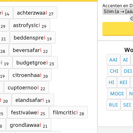
Accenten en Di
e
i
achterzwaa
i
14
27
G
astrofysic
i
29
29
beddenspre
i
21
19
Wo
beversafar
i
28
22
AAI
AI
o
i
budgetgroe
i
19
23
CHI
DEI
citroenhaa
i
19
20
HI
KEI
cuptoernoo
i
22
MOOI
N
i
elandsafar
i
20
19
RUI
SEI
festivalwe
i
filmcritic
i
25
25
28
grondlawaa
i
0
21