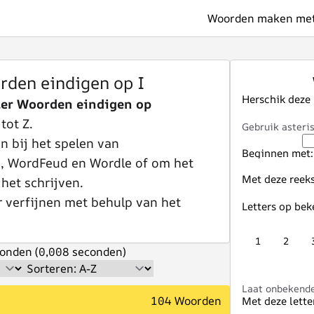
Woorden maken met 
rden eindigen op I
Herschik deze
ter Woorden eindigen op
tot Z.
Gebruik asteris
 bij het spelen van
Beginnen met:
e, WordFeud en Wordle of om het
Met deze reeks
 het schrijven.
r verfijnen met behulp van het
Letters op bek
1
2
onden (0,008 seconden)
Laat onbekende 
104 Woorden
Met deze lette