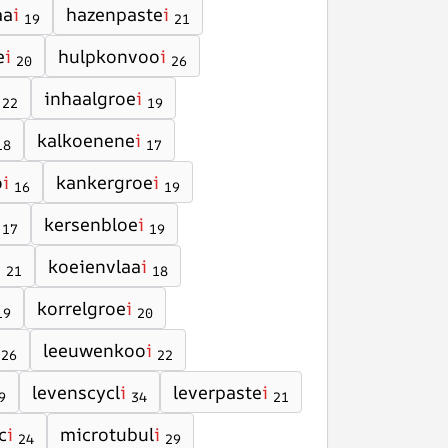
aa
i
hazenpaste
i
19
21
e
i
hulpkonvoo
i
20
26
inhaalgroe
i
22
19
kalkoenene
i
18
17
o
i
kankergroe
i
16
19
kersenbloe
i
17
19
i
koeienvlaa
i
21
18
korrelgroe
i
19
20
leeuwenkoo
i
26
22
levenscycl
i
leverpaste
i
9
34
21
c
i
microtubul
i
24
29