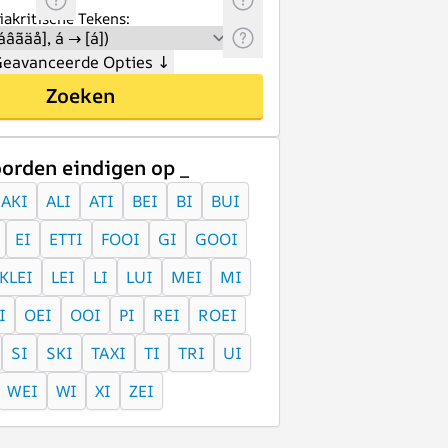
akritische Tekens:
eavanceerde Opties
↓
Zoeken
orden eindigen op _
AKI
ALI
ATI
BEI
BI
BUI
EI
ETTI
FOOI
GI
GOOI
KLEI
LEI
LI
LUI
MEI
MI
I
OEI
OOI
PI
REI
ROEI
SI
SKI
TAXI
TI
TRI
UI
WEI
WI
XI
ZEI