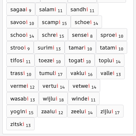
sagaa
i
salam
i
sandh
i
9
11
11
savoo
i
scamp
i
schoe
i
10
15
14
schoo
i
schre
i
sense
i
sproe
i
14
15
8
10
stroo
i
surim
i
tamar
i
tatam
i
9
13
10
10
tifos
i
toeze
i
togat
i
toplu
i
11
10
10
14
trass
i
tumul
i
vaklu
i
valle
i
10
17
16
13
verme
i
vertu
i
vetwe
i
12
14
14
wasab
i
wijlu
i
winde
i
13
18
11
yogin
i
zaaiu
i
zeelu
i
zijlu
i
15
12
14
17
zitsk
i
13