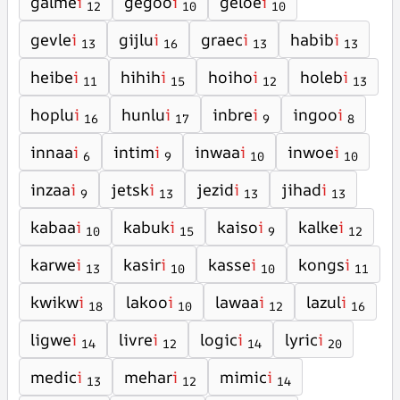
galme
i
gegoo
i
geloe
i
12
10
10
gevle
i
gijlu
i
graec
i
habib
i
13
16
13
13
heibe
i
hihih
i
hoiho
i
holeb
i
11
15
12
13
hoplu
i
hunlu
i
inbre
i
ingoo
i
16
17
9
8
innaa
i
intim
i
inwaa
i
inwoe
i
6
9
10
10
inzaa
i
jetsk
i
jezid
i
jihad
i
9
13
13
13
kabaa
i
kabuk
i
kaiso
i
kalke
i
10
15
9
12
karwe
i
kasir
i
kasse
i
kongs
i
13
10
10
11
kwikw
i
lakoo
i
lawaa
i
lazul
i
18
10
12
16
ligwe
i
livre
i
logic
i
lyric
i
14
12
14
20
medic
i
mehar
i
mimic
i
13
12
14