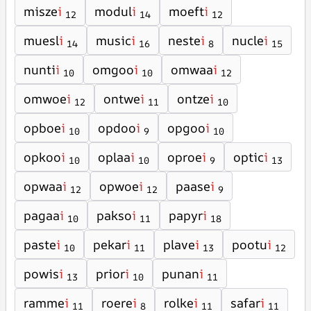
misze
i
modul
i
moeft
i
12
14
12
muesl
i
music
i
neste
i
nucle
i
14
16
8
15
nunti
i
omgoo
i
omwaa
i
10
10
12
omwoe
i
ontwe
i
ontze
i
12
11
10
opboe
i
opdoo
i
opgoo
i
10
9
10
opkoo
i
oplaa
i
oproe
i
optic
i
10
10
9
13
opwaa
i
opwoe
i
paase
i
12
12
9
pagaa
i
pakso
i
papyr
i
10
11
18
paste
i
pekar
i
plave
i
pootu
i
10
11
13
12
powis
i
prior
i
punan
i
13
10
11
ramme
i
roere
i
rolke
i
safar
i
11
8
11
11