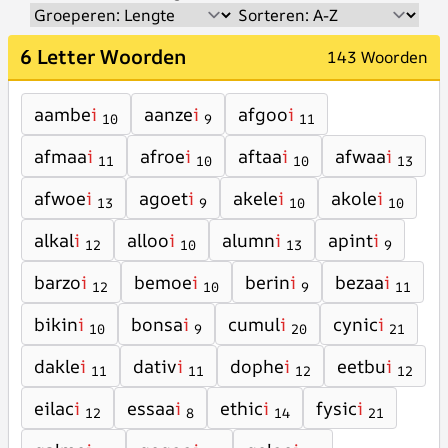
6 Letter Woorden
143 Woorden
aambe
i
aanze
i
afgoo
i
10
9
11
afmaa
i
afroe
i
aftaa
i
afwaa
i
11
10
10
13
afwoe
i
agoet
i
akele
i
akole
i
13
9
10
10
alkal
i
alloo
i
alumn
i
apint
i
12
10
13
9
barzo
i
bemoe
i
berin
i
bezaa
i
12
10
9
11
bikin
i
bonsa
i
cumul
i
cynic
i
10
9
20
21
dakle
i
dativ
i
dophe
i
eetbu
i
11
11
12
12
eilac
i
essaa
i
ethic
i
fysic
i
12
8
14
21