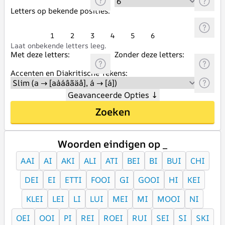
Letters op bekende posities:
1
2
3
4
5
6
Laat onbekende letters leeg.
Met deze letters:
Zonder deze letters:
Accenten en Diakritische Tekens:
Geavanceerde Opties
↓
Zoeken
Woorden eindigen op _
AAI
AI
AKI
ALI
ATI
BEI
BI
BUI
CHI
DEI
EI
ETTI
FOOI
GI
GOOI
HI
KEI
KLEI
LEI
LI
LUI
MEI
MI
MOOI
NI
OEI
OOI
PI
REI
ROEI
RUI
SEI
SI
SKI