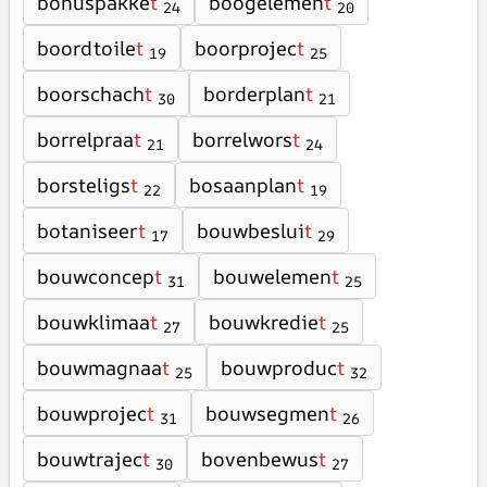
bonuspakke
t
boogelemen
t
24
20
boordtoile
t
boorprojec
t
19
25
boorschach
t
borderplan
t
30
21
borrelpraa
t
borrelwors
t
21
24
borsteligs
t
bosaanplan
t
22
19
botaniseer
t
bouwbeslui
t
17
29
bouwconcep
t
bouwelemen
t
31
25
bouwklimaa
t
bouwkredie
t
27
25
bouwmagnaa
t
bouwproduc
t
25
32
bouwprojec
t
bouwsegmen
t
31
26
bouwtrajec
t
bovenbewus
t
30
27