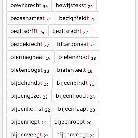
bewijsrech
t
bewijsteks
t
30
26
bezaansmas
t
bezighield
t
21
25
bezitsdrif
t
bezitsrech
t
24
27
bezoekrech
t
bicarbonaa
t
27
21
biermagnaa
t
bietenkroo
t
19
18
bietenoogs
t
bietenteel
t
18
18
bijdehands
t
bijeenbind
t
23
20
bijeengeze
t
bijeenhoud
t
22
24
bijeenkoms
t
bijeenraap
t
22
20
bijeenriep
t
bijeenroep
t
20
20
bijeenveeg
t
bijeenvoeg
t
22
22