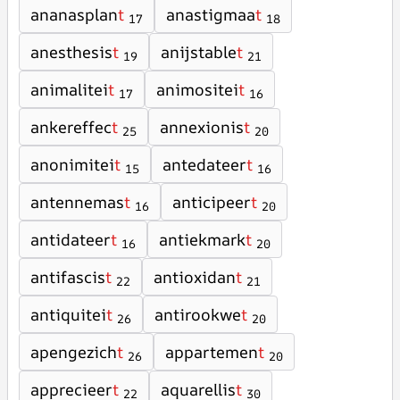
ananasplan
t
anastigmaa
t
17
18
anesthesis
t
anijstable
t
19
21
animalitei
t
animositei
t
17
16
ankereffec
t
annexionis
t
25
20
anonimitei
t
antedateer
t
15
16
antennemas
t
anticipeer
t
16
20
antidateer
t
antiekmark
t
16
20
antifascis
t
antioxidan
t
22
21
antiquitei
t
antirookwe
t
26
20
apengezich
t
appartemen
t
26
20
apprecieer
t
aquarellis
t
22
30