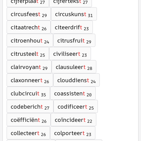
cijferplaa
t
cijferteks
t
27
27
circusfees
t
circuskuns
t
29
31
citaatrech
t
citeerdrif
t
26
23
citroenhou
t
citrusfrui
t
24
29
citrusteel
t
civiliseer
t
25
23
clairvoyan
t
clausuleer
t
29
28
claxonneer
t
clouddiens
t
26
24
clubcircui
t
coassisten
t
35
20
codeberich
t
codificeer
t
27
25
coëfficiën
t
coïncideer
t
26
22
collecteer
t
colporteer
t
26
23