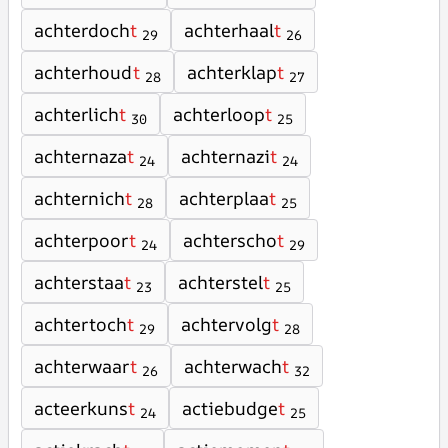
achterdoch
t
achterhaal
t
29
26
achterhoud
t
achterklap
t
28
27
achterlich
t
achterloop
t
30
25
achternaza
t
achternazi
t
24
24
achternich
t
achterplaa
t
28
25
achterpoor
t
achterscho
t
24
29
achterstaa
t
achterstel
t
23
25
achtertoch
t
achtervolg
t
29
28
achterwaar
t
achterwach
t
26
32
acteerkuns
t
actiebudge
t
24
25