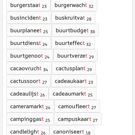
burgerstaa
t
burgerwach
t
23
32
businciden
t
buskruitva
t
23
28
buurplanee
t
buurtbudge
t
25
30
buurtdiens
t
buurteffec
t
24
32
buurtgenoo
t
buurtverze
t
24
29
cacaovruch
t
cactusplan
t
34
29
cactussoor
t
cadeaukaar
t
27
23
cadeaulijs
t
cadeaumark
t
26
25
cameramark
t
camoufleer
t
24
27
campinggas
t
campuskaar
t
25
27
candleligh
t
canoniseer
t
26
18