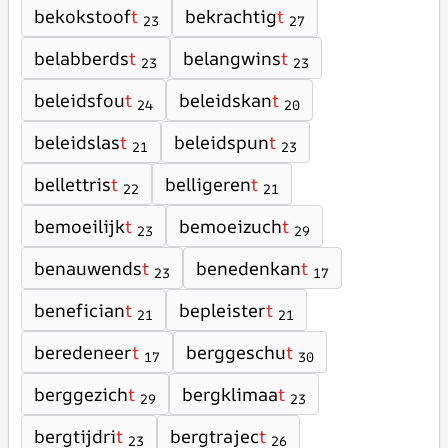
bekokstoof
t
bekrachtig
t
23
27
belabberds
t
belangwins
t
23
23
beleidsfou
t
beleidskan
t
24
20
beleidslas
t
beleidspun
t
21
23
bellettris
t
belligeren
t
22
21
bemoeilijk
t
bemoeizuch
t
23
29
benauwends
t
benedenkan
t
23
17
benefician
t
bepleister
t
21
21
beredeneer
t
berggeschu
t
17
30
berggezich
t
bergklimaa
t
29
23
bergtijdri
t
bergtrajec
t
23
26