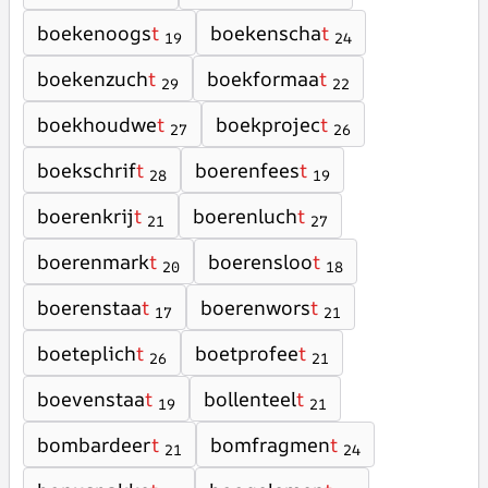
boekenoogs
t
boekenscha
t
19
24
boekenzuch
t
boekformaa
t
29
22
boekhoudwe
t
boekprojec
t
27
26
boekschrif
t
boerenfees
t
28
19
boerenkrij
t
boerenluch
t
21
27
boerenmark
t
boerensloo
t
20
18
boerenstaa
t
boerenwors
t
17
21
boeteplich
t
boetprofee
t
26
21
boevenstaa
t
bollenteel
t
19
21
bombardeer
t
bomfragmen
t
21
24