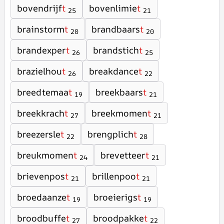
bovendrijf
t
bovenlimie
t
25
21
brainstorm
t
brandbaars
t
20
20
brandexper
t
brandstich
t
26
25
brazielhou
t
breakdance
t
26
22
breedtemaa
t
breekbaars
t
19
21
breekkrach
t
breekmomen
t
27
21
breezersle
t
brengplich
t
22
28
breukmomen
t
brevetteer
t
24
21
brievenpos
t
brillenpoo
t
21
21
broedaanze
t
broeierigs
t
19
19
broodbuffe
t
broodpakke
t
27
22