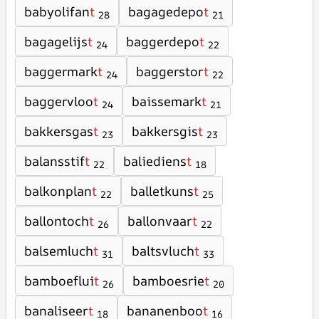
babyolifan
t
bagagedepo
t
28
21
bagagelijs
t
baggerdepo
t
24
22
baggermark
t
baggerstor
t
24
22
baggervloo
t
baissemark
t
24
21
bakkersgas
t
bakkersgis
t
23
23
balansstif
t
baliediens
t
22
18
balkonplan
t
balletkuns
t
22
25
ballontoch
t
ballonvaar
t
26
22
balsemluch
t
baltsvluch
t
31
33
bamboeflui
t
bamboesrie
t
26
20
banaliseer
t
bananenboo
t
18
16