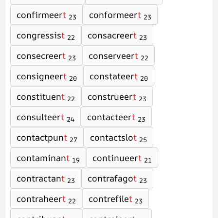
confirmeer
t
conformeer
t
23
23
congressis
t
consacreer
t
22
23
consecreer
t
conserveer
t
23
22
consigneer
t
constateer
t
20
20
constituen
t
construeer
t
22
23
consulteer
t
contacteer
t
24
23
contactpun
t
contactslo
t
27
25
contaminan
t
continueer
t
19
21
contractan
t
contrafago
t
23
23
contraheer
t
contrefile
t
22
23