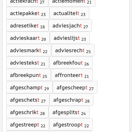
actiekrach
t
actiemomen
t
27
21
actiepakke
t
actualitei
t
23
23
adresetike
t
adviesjach
t
18
27
advieskaar
t
advieslijs
t
20
23
adviesmark
t
adviesrech
t
22
25
adviesteks
t
afbreekfou
t
21
26
afbreekpun
t
affronteer
t
25
21
afgeschamp
t
afgescheep
t
29
27
afgeschets
t
afgeschrap
t
27
28
afgeschrik
t
afgesplits
t
28
24
afgestreep
t
afgestroop
t
22
22