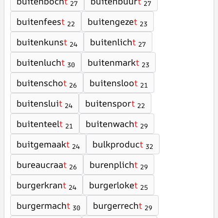
buitenboch
t
buitenbuur
t
27
27
buitenfees
t
buitengeze
t
22
23
buitenkuns
t
buitenlich
t
24
27
buitenluch
t
buitenmark
t
30
23
buitenscho
t
buitensloo
t
26
21
buitenslui
t
buitenspor
t
24
22
buitenteel
t
buitenwach
t
21
29
buitgemaak
t
bulkproduc
t
24
32
bureaucraa
t
burenplich
t
26
29
burgerkran
t
burgerloke
t
24
25
burgermach
t
burgerrech
t
30
29