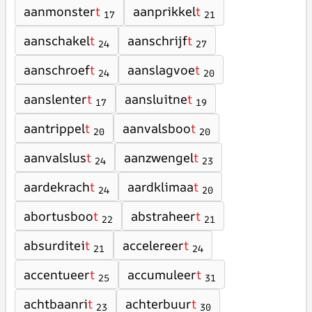
aanmonster
t
aanprikkel
t
17
21
aanschakel
t
aanschrijf
t
24
27
aanschroef
t
aanslagvoe
t
24
20
aanslenter
t
aansluitne
t
17
19
aantrippel
t
aanvalsboo
t
20
20
aanvalslus
t
aanzwengel
t
24
23
aardekrach
t
aardklimaa
t
24
20
abortusboo
t
abstraheer
t
22
21
absurditei
t
accelereer
t
21
24
accentueer
t
accumuleer
t
25
31
achtbaanri
t
achterbuur
t
23
30