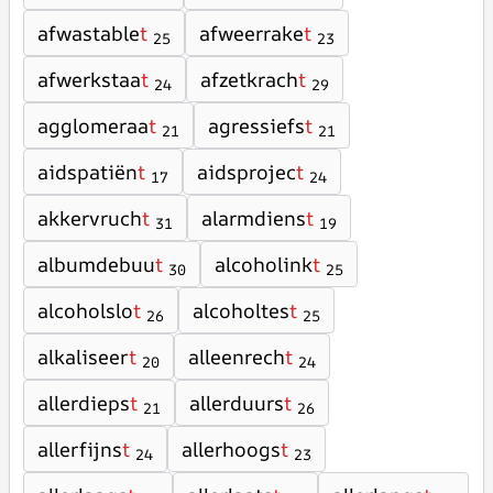
afwastable
t
afweerrake
t
25
23
afwerkstaa
t
afzetkrach
t
24
29
agglomeraa
t
agressiefs
t
21
21
aidspatiën
t
aidsprojec
t
17
24
akkervruch
t
alarmdiens
t
31
19
albumdebuu
t
alcoholink
t
30
25
alcoholslo
t
alcoholtes
t
26
25
alkaliseer
t
alleenrech
t
20
24
allerdieps
t
allerduurs
t
21
26
allerfijns
t
allerhoogs
t
24
23