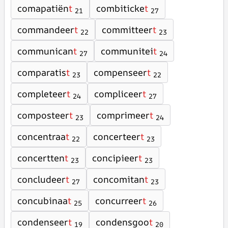
comapatiën
t
combiticke
t
21
27
commandeer
t
committeer
t
22
23
communican
t
communitei
t
27
24
comparatis
t
compenseer
t
23
22
completeer
t
compliceer
t
24
27
composteer
t
comprimeer
t
23
24
concentraa
t
concerteer
t
22
23
concertten
t
concipieer
t
23
23
concludeer
t
concomitan
t
27
23
concubinaa
t
concurreer
t
25
26
condenseer
t
condensgoo
t
19
20