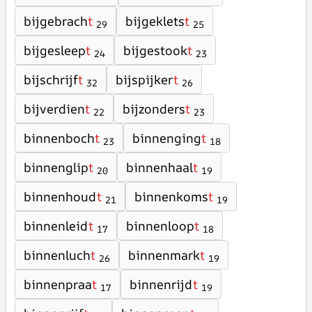
bijgebrach
t
bijgeklets
t
29
25
bijgesleep
t
bijgestook
t
24
23
bijschrijf
t
bijspijker
t
32
26
bijverdien
t
bijzonders
t
22
23
binnenboch
t
binnenging
t
23
18
binnenglip
t
binnenhaal
t
20
19
binnenhoud
t
binnenkoms
t
21
19
binnenleid
t
binnenloop
t
17
18
binnenluch
t
binnenmark
t
26
19
binnenpraa
t
binnenrijd
t
17
19