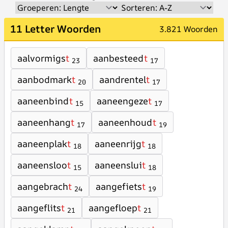
11 Letter Woorden
3.821 Woorden
aalvormigs
t
aanbesteed
t
23
17
aanbodmark
t
aandrentel
t
20
17
aaneenbind
t
aaneengeze
t
15
17
aaneenhang
t
aaneenhoud
t
17
19
aaneenplak
t
aaneenrijg
t
18
18
aaneensloo
t
aaneenslui
t
15
18
aangebrach
t
aangefiets
t
24
19
aangeflits
t
aangefloep
t
21
21