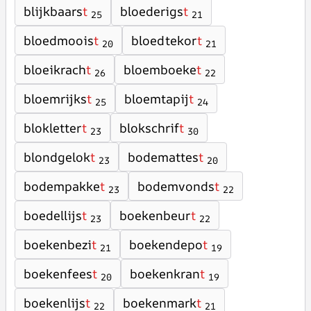
blijkbaars
t
bloederigs
t
25
21
bloedmoois
t
bloedtekor
t
20
21
bloeikrach
t
bloemboeke
t
26
22
bloemrijks
t
bloemtapij
t
25
24
blokletter
t
blokschrif
t
23
30
blondgelok
t
bodemattes
t
23
20
bodempakke
t
bodemvonds
t
23
22
boedellijs
t
boekenbeur
t
23
22
boekenbezi
t
boekendepo
t
21
19
boekenfees
t
boekenkran
t
20
19
boekenlijs
t
boekenmark
t
22
21