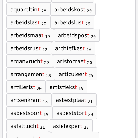
aquareltin
t
arbeidskos
t
28
20
arbeidslas
t
arbeidslus
t
20
23
arbeidsmaa
t
arbeidspos
t
19
20
arbeidsrus
t
archiefkas
t
22
26
arganvruch
t
aristocraa
t
29
20
arrangemen
t
articuleer
t
18
24
artilleris
t
artistieks
t
20
19
artsenkran
t
asbestplaa
t
18
21
asbestsoor
t
asbeststor
t
19
20
asfaltluch
t
asielexper
t
31
25