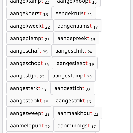
aangeklamp
t
aangeknoop
t
22
18
aangekoers
t
aangekruis
t
18
21
aangekweek
t
aangenaams
t
22
17
aangeplemp
t
aangepreek
t
22
19
aangeschaf
t
aangeschik
t
25
24
aangeschop
t
aangesleep
t
24
19
aangeslijk
t
aangestamp
t
22
20
aangesterk
t
aangestich
t
19
23
aangestook
t
aangestrik
t
18
19
aangezweep
t
aanmaakhou
t
23
22
aanmeldpun
t
aanminnigs
t
22
17