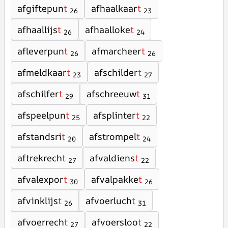
afgiftepun
t
afhaalkaar
t
26
23
afhaallijs
t
afhaalloke
t
26
24
afleverpun
t
afmarcheer
t
26
26
afmeldkaar
t
afschilder
t
23
27
afschilfer
t
afschreeuw
t
29
31
afspeelpun
t
afsplinter
t
25
22
afstandsri
t
afstrompel
t
20
24
aftrekrech
t
afvaldiens
t
27
22
afvalexpor
t
afvalpakke
t
30
26
afvinklijs
t
afvoerluch
t
26
31
afvoerrech
t
afvoersloo
t
27
22