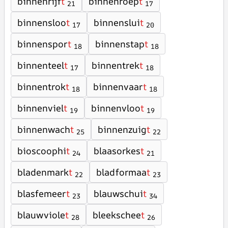
binnenrijf
t
binnenroep
t
21
17
binnensloo
t
binnenslui
t
17
20
binnenspor
t
binnenstap
t
18
18
binnenteel
t
binnentrek
t
17
18
binnentrok
t
binnenvaar
t
18
18
binnenviel
t
binnenvloo
t
19
19
binnenwach
t
binnenzuig
t
25
22
bioscoophi
t
blaasorkes
t
24
21
bladenmark
t
bladformaa
t
22
23
blasfemeer
t
blauwschui
t
23
34
blauwviole
t
bleekschee
t
28
26