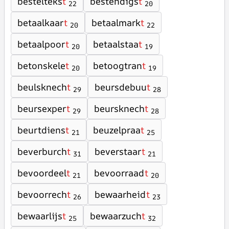
bestelteks
t
bestendigs
t
22
20
betaalkaar
t
betaalmark
t
20
22
betaalpoor
t
betaalstaa
t
20
19
betonskele
t
betoogtran
t
20
19
beulsknech
t
beursdebuu
t
29
28
beursexper
t
beursknech
t
29
28
beurtdiens
t
beuzelpraa
t
21
25
beverburch
t
beverstaar
t
31
21
bevoordeel
t
bevoorraad
t
21
20
bevoorrech
t
bewaarheid
t
26
23
bewaarlijs
t
bewaarzuch
t
25
32