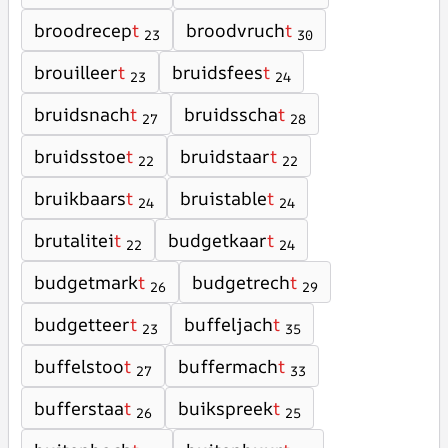
broodrecep
t
broodvruch
t
23
30
brouilleer
t
bruidsfees
t
23
24
bruidsnach
t
bruidsscha
t
27
28
bruidsstoe
t
bruidstaar
t
22
22
bruikbaars
t
bruistable
t
24
24
brutalitei
t
budgetkaar
t
22
24
budgetmark
t
budgetrech
t
26
29
budgetteer
t
buffeljach
t
23
35
buffelstoo
t
buffermach
t
27
33
bufferstaa
t
buikspreek
t
26
25