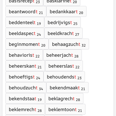
basisrecep
t
basklarine
t
23
20
beantwoord
t
bedankkaar
t
21
20
beddenteel
t
bedrijvigs
t
19
25
beeldaspec
t
beeldkrach
t
24
27
beginmomen
t
behaagzuch
t
20
32
behavioris
t
beheerjach
t
22
28
beheerskan
t
beheerslas
t
21
22
behoeftigs
t
behoudends
t
24
23
behoudzuch
t
bekendmaak
t
34
21
bekendstaa
t
beklagrech
t
19
28
beklemrech
t
beklemtoon
t
28
21