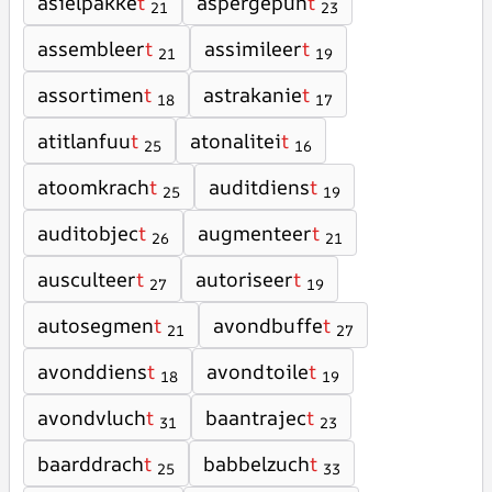
asielpakke
t
aspergepun
t
21
23
assembleer
t
assimileer
t
21
19
assortimen
t
astrakanie
t
18
17
atitlanfuu
t
atonalitei
t
25
16
atoomkrach
t
auditdiens
t
25
19
auditobjec
t
augmenteer
t
26
21
ausculteer
t
autoriseer
t
27
19
autosegmen
t
avondbuffe
t
21
27
avonddiens
t
avondtoile
t
18
19
avondvluch
t
baantrajec
t
31
23
baarddrach
t
babbelzuch
t
25
33