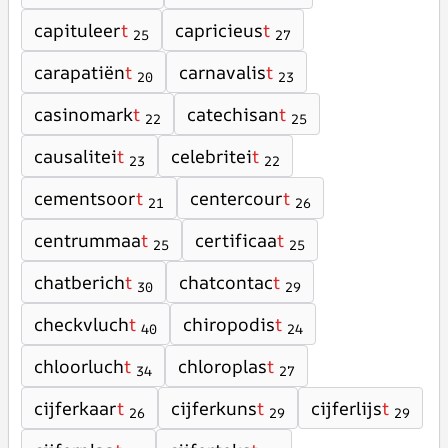
capituleer
t
capricieus
t
25
27
carapatiën
t
carnavalis
t
20
23
casinomark
t
catechisan
t
22
25
causalitei
t
celebritei
t
23
22
cementsoor
t
centercour
t
21
26
centrummaa
t
certificaa
t
25
25
chatberich
t
chatcontac
t
30
29
checkvluch
t
chiropodis
t
40
24
chloorluch
t
chloroplas
t
34
27
cijferkaar
t
cijferkuns
t
cijferlijs
t
26
29
29