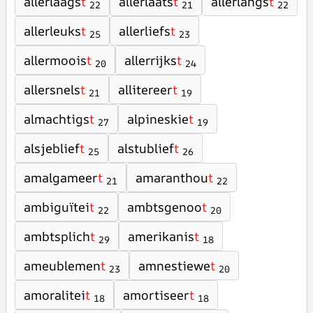
allerlaags
t
allerlaats
t
allerlangs
t
22
21
22
allerleuks
t
allerliefs
t
25
23
allermoois
t
allerrijks
t
20
24
allersnels
t
allitereer
t
21
19
almachtigs
t
alpineskie
t
27
19
alsjeblief
t
alstublief
t
25
26
amalgameer
t
amaranthou
t
21
22
ambiguïtei
t
ambtsgenoo
t
22
20
ambtsplich
t
amerikanis
t
29
18
ameublemen
t
amnestiewe
t
23
20
amoralitei
t
amortiseer
t
18
18