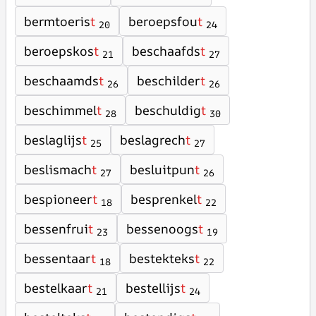
bermtoeris
t
beroepsfou
t
20
24
beroepskos
t
beschaafds
t
21
27
beschaamds
t
beschilder
t
26
26
beschimmel
t
beschuldig
t
28
30
beslaglijs
t
beslagrech
t
25
27
beslismach
t
besluitpun
t
27
26
bespioneer
t
besprenkel
t
18
22
bessenfrui
t
bessenoogs
t
23
19
bessentaar
t
bestekteks
t
18
22
bestelkaar
t
bestellijs
t
21
24