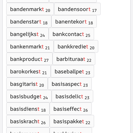
bandenmark
t
bandensoor
t
20
17
bandenstar
t
banentekor
t
18
18
bangelijks
t
bankcontac
t
24
25
bankenmark
t
bankkredie
t
21
20
bankproduc
t
barbituraa
t
27
22
barokorkes
t
baseballpe
t
21
23
basgitaris
t
basisaspec
t
20
23
basisbudge
t
basisdelic
t
24
23
basisdiens
t
basiseffec
t
18
26
basiskrach
t
basispakke
t
26
22