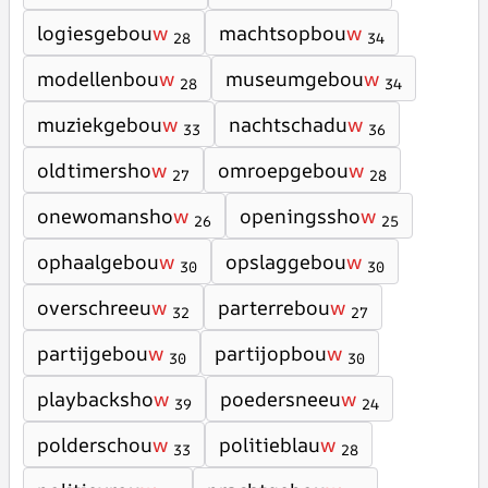
logiesgebou
w
machtsopbou
w
28
34
modellenbou
w
museumgebou
w
28
34
muziekgebou
w
nachtschadu
w
33
36
oldtimersho
w
omroepgebou
w
27
28
onewomansho
w
openingssho
w
26
25
ophaalgebou
w
opslaggebou
w
30
30
overschreeu
w
parterrebou
w
32
27
partijgebou
w
partijopbou
w
30
30
playbacksho
w
poedersneeu
w
39
24
polderschou
w
politieblau
w
33
28