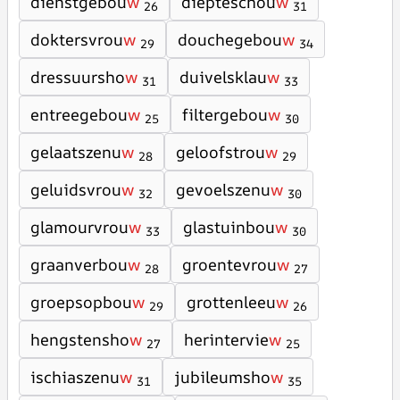
dienstgebou
w
diepteschou
w
26
31
doktersvrou
w
douchegebou
w
29
34
dressuursho
w
duivelsklau
w
31
33
entreegebou
w
filtergebou
w
25
30
gelaatszenu
w
geloofstrou
w
28
29
geluidsvrou
w
gevoelszenu
w
32
30
glamourvrou
w
glastuinbou
w
33
30
graanverbou
w
groentevrou
w
28
27
groepsopbou
w
grottenleeu
w
29
26
hengstensho
w
herintervie
w
27
25
ischiaszenu
w
jubileumsho
w
31
35