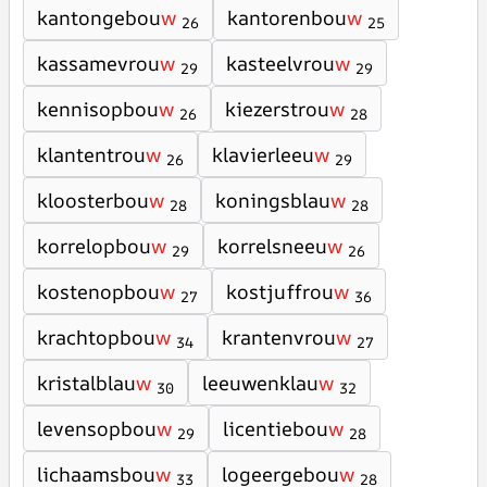
kantongebou
w
kantorenbou
w
26
25
kassamevrou
w
kasteelvrou
w
29
29
kennisopbou
w
kiezerstrou
w
26
28
klantentrou
w
klavierleeu
w
26
29
kloosterbou
w
koningsblau
w
28
28
korrelopbou
w
korrelsneeu
w
29
26
kostenopbou
w
kostjuffrou
w
27
36
krachtopbou
w
krantenvrou
w
34
27
kristalblau
w
leeuwenklau
w
30
32
levensopbou
w
licentiebou
w
29
28
lichaamsbou
w
logeergebou
w
33
28