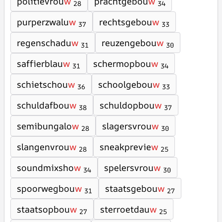
politievrou
w
prachtgebou
w
28
34
purperzwalu
w
rechtsgebou
w
37
33
regenschadu
w
reuzengebou
w
31
30
saffierblau
w
schermopbou
w
31
34
schietschou
w
schoolgebou
w
36
33
schuldafbou
w
schuldopbou
w
38
37
semibungalo
w
slagersvrou
w
28
30
slangenvrou
w
sneakprevie
w
28
25
soundmixsho
w
spelersvrou
w
34
30
spoorwegbou
w
staatsgebou
w
31
27
staatsopbou
w
sterroetdau
w
27
25