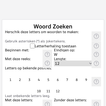
Woord Zoeken
Herschik deze letters om woorden te maken:
Gebruik asterisken (*) als jokertekens.
Letterherhaling toestaan
Beginnen met:
Eindigen op:
Met deze reeks:
Lengte:
Letters op bekende posities:
1
2
3
4
5
6
7
8
9
10
11
12
Laat onbekende letters leeg.
Met deze letters:
Zonder deze letters: