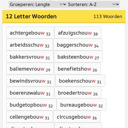
12 Letter Woorden
113 Woorden
achtergebou
w
afzuigschou
w
32
38
arbeidsschu
w
baggerschou
w
32
34
bakkersvrou
w
baksteenbou
w
31
27
baliemevrou
w
benefietsho
w
29
26
bewindsvrou
w
boekenschou
w
31
31
boerenzwalu
w
broedertrou
w
31
26
budgetopbou
w
bureaugebou
w
32
32
cellengebou
w
circusgebou
w
31
36