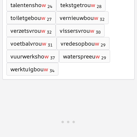
talentensho
w
tekstgetrou
w
24
28
toiletgebou
w
vernieuwbou
w
27
32
verzetsvrou
w
vissersvrou
w
32
30
voetbalvrou
w
vredesopbou
w
31
29
vuurwerksho
w
waterspreeu
w
37
29
werktuigbou
w
34