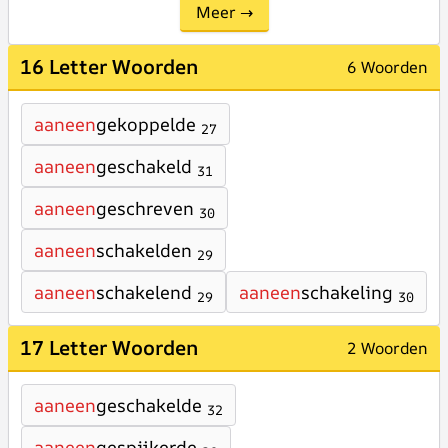
Meer →
16 Letter Woorden
6 Woorden
aaneen
gekoppelde
27
aaneen
geschakeld
31
aaneen
geschreven
30
aaneen
schakelden
29
aaneen
schakelend
aaneen
schakeling
29
30
17 Letter Woorden
2 Woorden
aaneen
geschakelde
32
aaneen
gespijkerde