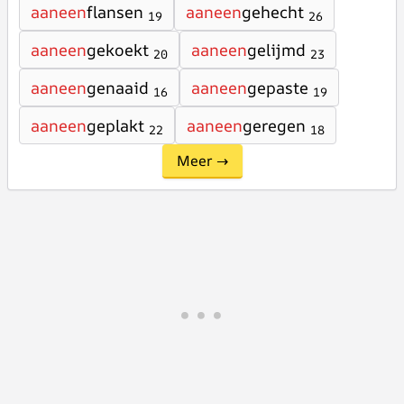
aaneen
flansen
aaneen
gehecht
19
26
aaneen
gekoekt
aaneen
gelijmd
20
23
aaneen
genaaid
aaneen
gepaste
16
19
aaneen
geplakt
aaneen
geregen
22
18
Meer →