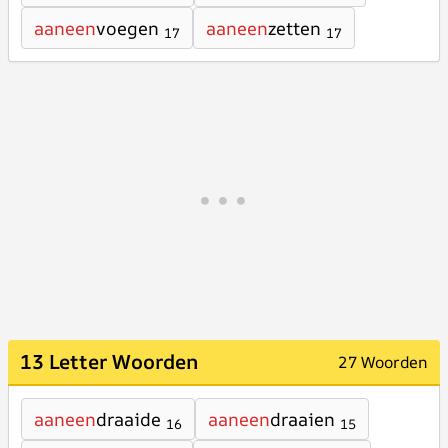
aaneen
voegen
aaneen
zetten
17
17
13 Letter Woorden
27 Woorden
aaneen
draaide
aaneen
draaien
16
15