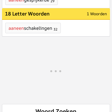
29
18 Letter Woorden
1 Woorden
aaneen
schakelingen
32
Woord Zoeken