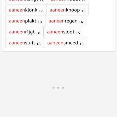
17
19
aaneen
klonk
aaneen
knoop
17
15
aaneen
plakt
aaneen
regen
18
14
aaneen
rijgt
aaneen
sloot
18
15
aaneen
sluit
aaneen
smeed
18
15