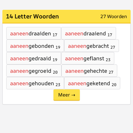
14 Letter Woorden
27 Woorden
aaneen
draaiden
aaneen
draaiend
17
17
aaneen
gebonden
aaneen
gebracht
19
27
aaneen
gedraaid
aaneen
geflanst
19
23
aaneen
gegroeid
aaneen
gehechte
20
27
aaneen
gehouden
aaneen
geketend
23
20
Meer →