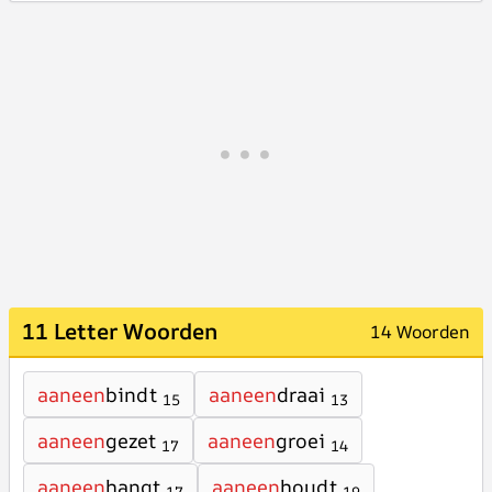
11 Letter Woorden
14 Woorden
aaneen
bindt
aaneen
draai
15
13
aaneen
gezet
aaneen
groei
17
14
aaneen
hangt
aaneen
houdt