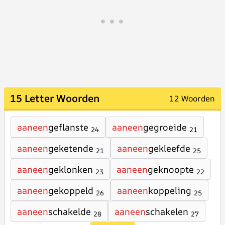
15 Letter Woorden
12 Woorden
aaneen
geflanste
aaneen
gegroeide
24
21
aaneen
geketende
aaneen
gekleefde
21
25
aaneen
geklonken
aaneen
geknoopte
23
22
aaneen
gekoppeld
aaneen
koppeling
26
25
aaneen
schakelde
aaneen
schakelen
28
27