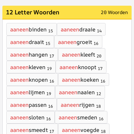
12 Letter Woorden
20 Woorden
aaneen
binden
aaneen
draaie
15
14
aaneen
draait
aaneen
groeit
15
16
aaneen
hangen
aaneen
kleeft
17
20
aaneen
kleven
aaneen
knoopt
19
17
aaneen
knopen
aaneen
koeken
16
16
aaneen
lijmen
aaneen
naaien
19
12
aaneen
passen
aaneen
rijgen
16
18
aaneen
sloten
aaneen
smeden
16
16
aaneen
smeedt
aaneen
voegde
17
18