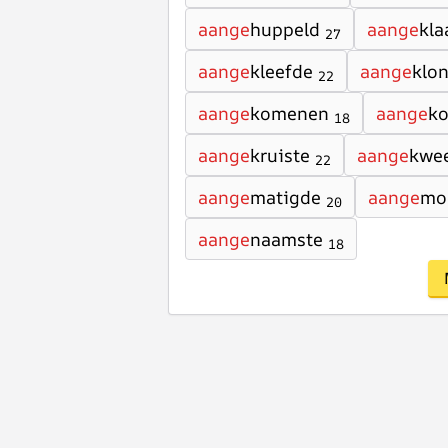
aange
huppeld
aange
kla
27
aange
kleefde
aange
klo
22
aange
komenen
aange
k
18
aange
kruiste
aange
kwe
22
aange
matigde
aange
mo
20
aange
naamste
18