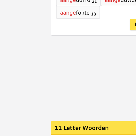
21
aange
fokte
18
11 Letter Woorden