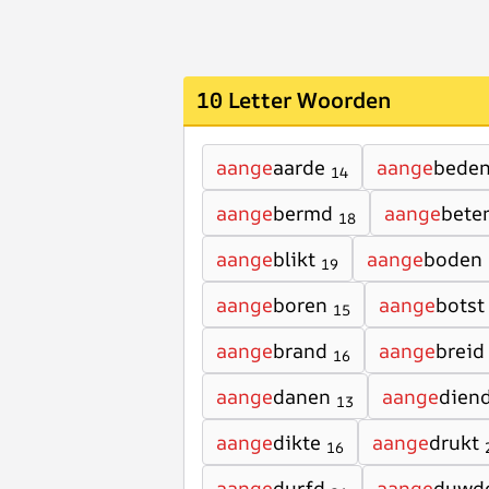
10 Letter Woorden
aange
aarde
aange
bede
14
aange
bermd
aange
bete
18
aange
blikt
aange
boden
19
aange
boren
aange
botst
15
aange
brand
aange
breid
16
aange
danen
aange
dien
13
aange
dikte
aange
drukt
16
aange
durfd
aange
duwd