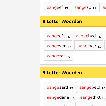
aange
ef
aange
sp
a
12
12
8 Letter Woorden
aange
eft
aange
had
14
14
aange
ven
aange
ver
13
14
aange
zet
14
9 Letter Woorden
aange
aard
aange
beld
13
16
aange
dane
aange
dikt
12
15