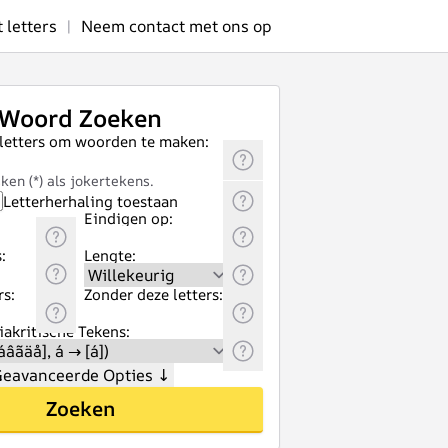
letters
|
Neem contact met ons op
Woord Zoeken
 letters om woorden te maken:
ken (*) als jokertekens.
Letterherhaling toestaan
Eindigen op:
:
Lengte:
rs:
Zonder deze letters:
akritische Tekens:
eavanceerde Opties
↓
Zoeken