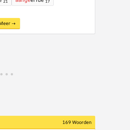
21
17
Meer →
169 Woorden