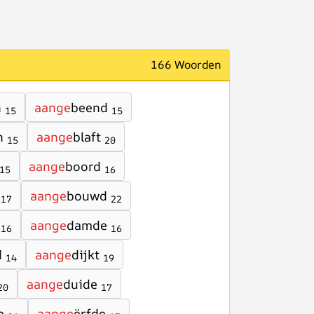
166 Woorden
n
aange
beend
15
15
n
aange
blaft
15
20
aange
boord
15
16
aange
bouwd
17
22
aange
damde
16
16
d
aange
dijkt
14
19
aange
duide
20
17
e
aange
ërfde