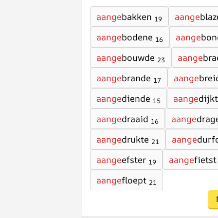
aange
bakken
aange
blaz
19
aange
bodene
aange
bon
16
aange
bouwde
aange
bra
23
aange
brande
aange
brei
17
aange
diende
aange
dijk
15
aange
draaid
aange
drag
16
aange
drukte
aange
durf
21
aange
efster
aange
fietst
19
aange
floept
21