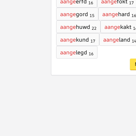
aange
ërfd
aange
fokt
16
17
aange
gord
aange
hard
15
1
aange
huwd
aange
kakt
22
1
aange
kund
aange
land
17
1
aange
legd
16