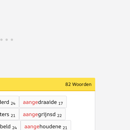
82 Woorden
derd
aange
draaide
24
17
ters
aange
grijnsd
21
22
beld
aange
houdene
24
21