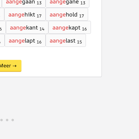
aange
gaan
aange
gane
13
13
aange
hikt
aange
hold
6
17
17
aange
kant
aange
kapt
6
14
16
aange
lapt
aange
last
4
16
15
Meer →