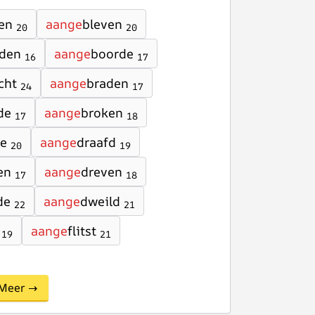
en
aange
bleven
20
20
den
aange
boorde
16
17
cht
aange
braden
24
17
de
aange
broken
17
18
te
aange
draafd
20
19
en
aange
dreven
17
18
de
aange
dweild
22
21
aange
flitst
19
21
Meer →