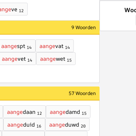
ange
ve
Woo
12
9 Woorden
aange
spt
aange
vat
14
14
aange
vet
aange
wet
14
15
57 Woorden
aange
daan
aange
damd
12
15
aange
duid
aange
duwd
16
20