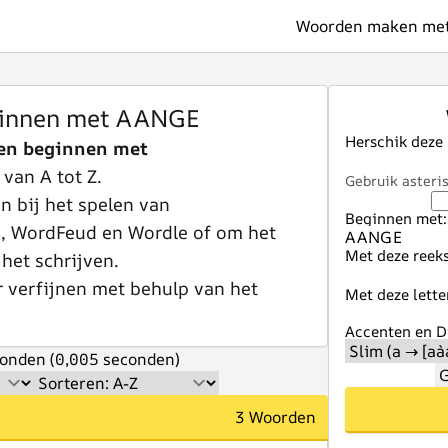
Woorden maken met 
innen met AANGE
Herschik deze
en beginnen met
 van A tot Z.
Gebruik asteris
 bij het spelen van
Beginnen met:
e, WordFeud en Wordle of om het
Met deze reeks
 het schrijven.
r verfijnen met behulp van het
Met deze lette
Accenten en Di
onden (0,005 seconden)
G
3 Woorden