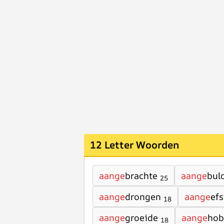
12 Letter Woorden
aange
brachte
aange
bul
25
aange
drongen
aange
efs
18
aange
groeide
aange
hob
18