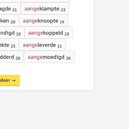
agde
aange
klampte
21
23
nken
aange
knoopte
20
19
ondigd
aange
koppeld
20
23
ekte
aange
leverde
23
21
dderd
aange
moedigd
20
20
Meer →