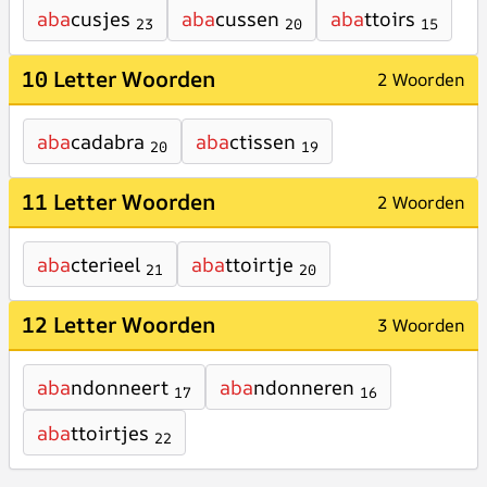
aba
cusjes
aba
cussen
aba
ttoirs
23
20
15
10 Letter Woorden
2 Woorden
aba
cadabra
aba
ctissen
20
19
11 Letter Woorden
2 Woorden
aba
cterieel
aba
ttoirtje
21
20
12 Letter Woorden
3 Woorden
aba
ndonneert
aba
ndonneren
17
16
aba
ttoirtjes
22