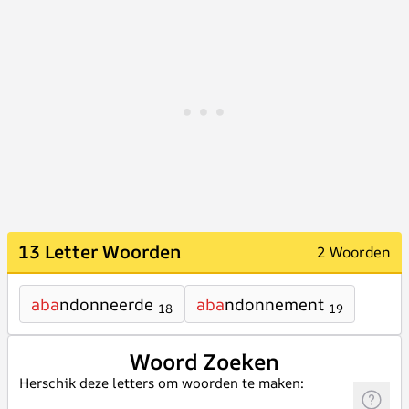
13 Letter Woorden
2 Woorden
aba
ndonneerde
aba
ndonnement
18
19
Woord Zoeken
Herschik deze letters om woorden te maken: