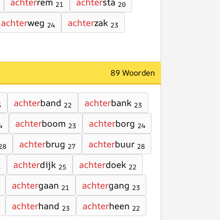
achter
rem
achter
sta
21
20
achter
weg
achter
zak
24
23
89 Woorden
achter
band
achter
bank
5
22
23
achter
boom
achter
borg
4
23
24
achter
brug
achter
buur
28
27
28
achter
dijk
achter
doek
4
25
22
achter
gaan
achter
gang
21
23
achter
hand
achter
heen
23
22