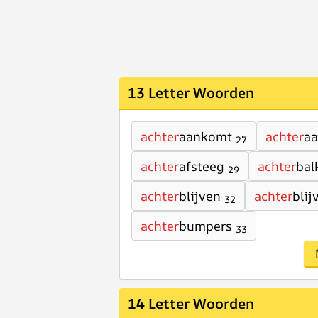
13 Letter Woorden
achter
aankomt
achter
a
27
achter
afsteeg
achter
bal
29
achter
blijven
achter
blij
32
achter
bumpers
33
14 Letter Woorden