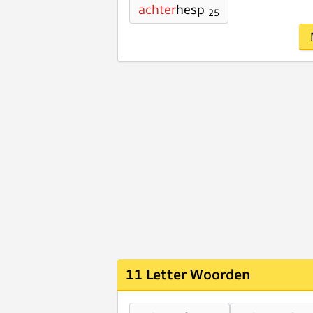
achter
hesp
25
11 Letter Woorden