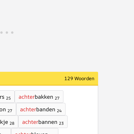
129 Woorden
rs
achter
bakken
25
27
kon
achter
banden
27
24
kje
achter
bannen
28
23