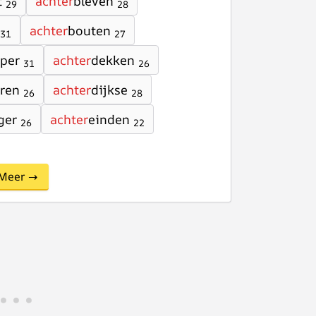
t
achter
bleven
29
28
achter
bouten
31
27
per
achter
dekken
31
26
ren
achter
dijkse
26
28
ger
achter
einden
26
22
Meer →