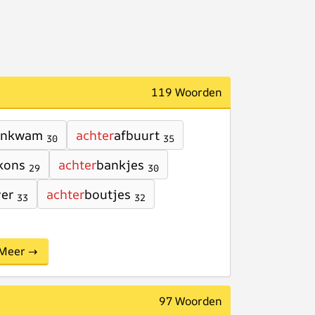
119 Woorden
ankwam
achter
afbuurt
30
35
kons
achter
bankjes
29
30
ver
achter
boutjes
33
32
Meer →
97 Woorden