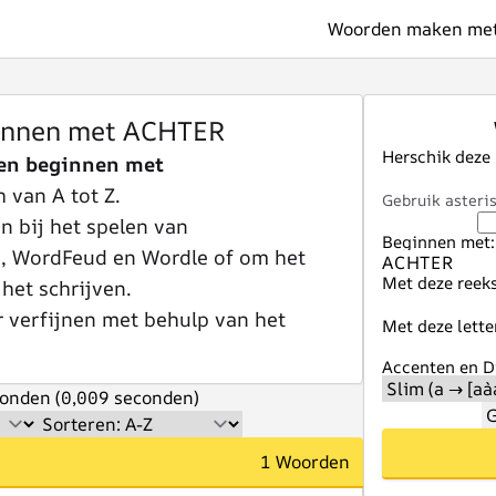
Woorden maken met 
innen met ACHTER
Herschik deze
en beginnen met
 van A tot Z.
Gebruik asteris
 bij het spelen van
Beginnen met:
e, WordFeud en Wordle of om het
Met deze reeks
 het schrijven.
r verfijnen met behulp van het
Met deze lette
Accenten en Di
onden (0,009 seconden)
G
1 Woorden