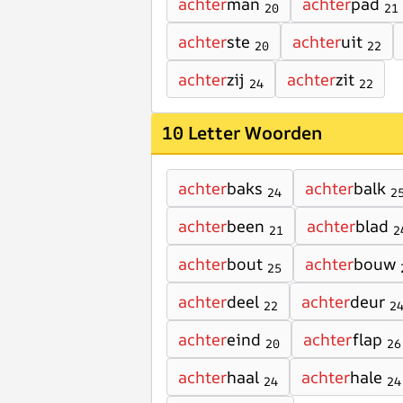
achter
man
achter
pad
20
21
achter
ste
achter
uit
20
22
achter
zij
achter
zit
24
22
10 Letter Woorden
achter
baks
achter
balk
24
2
achter
been
achter
blad
21
2
achter
bout
achter
bouw
25
achter
deel
achter
deur
22
2
achter
eind
achter
flap
20
26
achter
haal
achter
hale
24
24