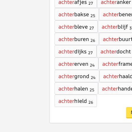
achter
afjes
achter
anker
27
achter
bakse
achter
bene
25
achter
bleve
achter
blijf
27
3
achter
buren
achter
buur
26
achter
dijks
achter
docht
27
achter
erven
achter
fram
24
achter
grond
achter
haal
24
achter
halen
achter
hand
25
achter
hield
26