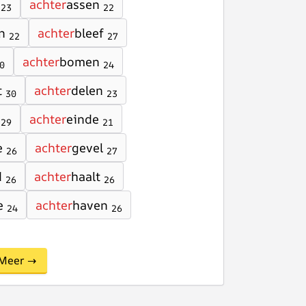
achter
assen
23
22
n
achter
bleef
22
27
achter
bomen
0
24
t
achter
delen
30
23
achter
einde
29
21
e
achter
gevel
26
27
d
achter
haalt
26
26
e
achter
haven
24
26
Meer →