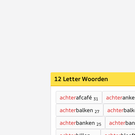
12 Letter Woorden
achter
afcafé
achter
anke
31
achter
balken
achter
bal
27
achter
banken
achter
ban
25