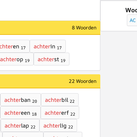
Woo
AC
8 Woorden
chter
en
achter
in
17
17
achter
op
achter
st
19
19
22 Woorden
achter
ban
achter
bil
20
22
achter
een
achter
erf
18
22
achter
lap
achter
lig
22
22