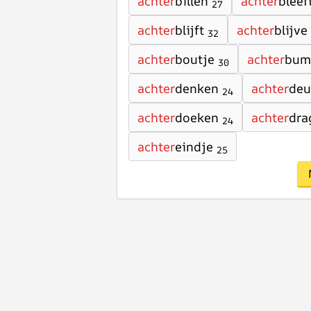
achter
billen
achter
bleef
27
achter
blijft
achter
blijve
32
achter
boutje
achter
bum
30
achter
denken
achter
deu
24
achter
doeken
achter
dra
24
achter
eindje
25