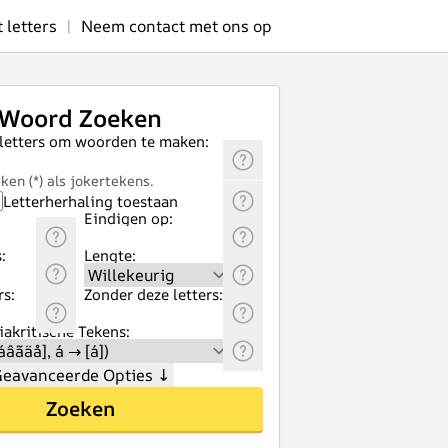
letters
|
Neem contact met ons op
Woord Zoeken
 letters om woorden te maken:
ken (*) als jokertekens.
Letterherhaling toestaan
Eindigen op:
:
Lengte:
rs:
Zonder deze letters:
akritische Tekens:
eavanceerde Opties
↓
Zoeken