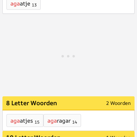
aga
atje
13
8 Letter Woorden
2 Woorden
aga
atjes
aga
ragar
15
14