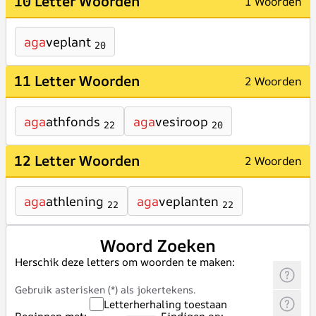
10 Letter Woorden
1 Woorden
aga
veplant
20
11 Letter Woorden
2 Woorden
aga
athfonds
aga
vesiroop
22
20
12 Letter Woorden
2 Woorden
aga
athlening
aga
veplanten
22
22
Woord Zoeken
Herschik deze letters om woorden te maken:
Gebruik asterisken (*) als jokertekens.
Letterherhaling toestaan