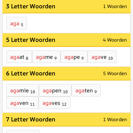
3 Letter Woorden
1 Woorden
aga
5
5 Letter Woorden
4 Woorden
aga
at
aga
me
aga
pe
aga
ve
8
9
9
10
6 Letter Woorden
5 Woorden
aga
mie
aga
pen
aga
ten
10
10
9
aga
ven
aga
ves
11
12
7 Letter Woorden
1 Woorden