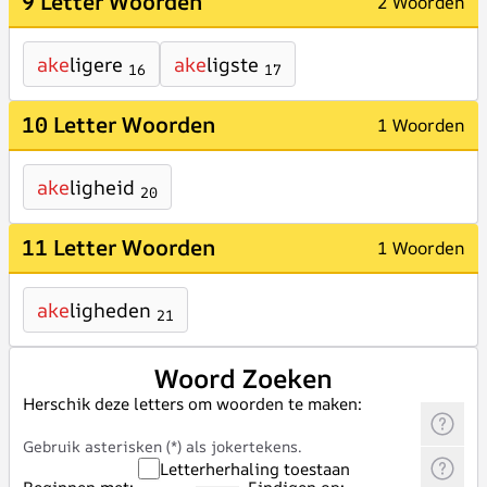
9 Letter Woorden
2 Woorden
ake
ligere
ake
ligste
16
17
10 Letter Woorden
1 Woorden
ake
ligheid
20
11 Letter Woorden
1 Woorden
ake
ligheden
21
Woord Zoeken
Herschik deze letters om woorden te maken:
Gebruik asterisken (*) als jokertekens.
Letterherhaling toestaan