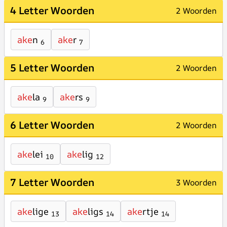
4 Letter Woorden
2 Woorden
ake
n
ake
r
6
7
5 Letter Woorden
2 Woorden
ake
la
ake
rs
9
9
6 Letter Woorden
2 Woorden
ake
lei
ake
lig
10
12
7 Letter Woorden
3 Woorden
ake
lige
ake
ligs
ake
rtje
13
14
14