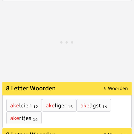
8 Letter Woorden
4 Woorden
ake
leien
ake
liger
ake
ligst
12
15
16
ake
rtjes
16