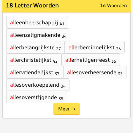
18 Letter Woorden
16 Woorden
all
eenheerschappij
41
all
eenzaligmakende
34
all
erbelangrijkste
all
erbeminnelijkst
37
36
all
erchristelijkst
all
erheiligenfeest
42
35
all
ervriendelijkst
all
esoverheersende
37
33
all
esoverkoepelend
34
all
esoverstijgende
35
Meer →