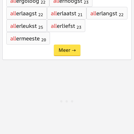
all
ergoloog
all
erhoogst
22
23
all
erlaagst
all
erlaatst
all
erlangst
22
21
22
all
erleukst
all
erliefst
25
23
all
ermeeste
20
Meer →