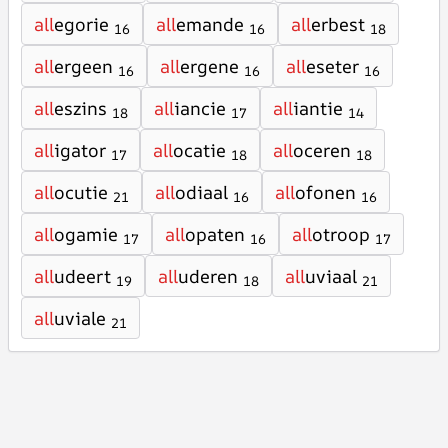
all
egorie
all
emande
all
erbest
16
16
18
all
ergeen
all
ergene
all
eseter
16
16
16
all
eszins
all
iancie
all
iantie
18
17
14
all
igator
all
ocatie
all
oceren
17
18
18
all
ocutie
all
odiaal
all
ofonen
21
16
16
all
ogamie
all
opaten
all
otroop
17
16
17
all
udeert
all
uderen
all
uviaal
19
18
21
all
uviale
21