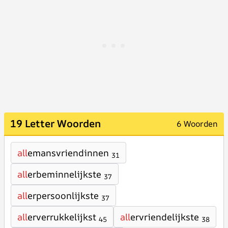
19 Letter Woorden
6 Woorden
all
emansvriendinnen
31
all
erbeminnelijkste
37
all
erpersoonlijkste
37
all
erverrukkelijkst
all
ervriendelijkste
45
38