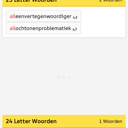
all
eenvertegenwoordiger
43
all
ochtonenproblematiek
47
24 Letter Woorden
1 Woorden