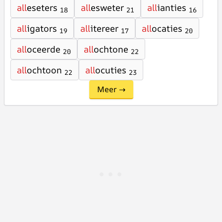
all
eseters
all
esweter
all
ianties
18
21
16
all
igators
all
itereer
all
ocaties
19
17
20
all
oceerde
all
ochtone
20
22
all
ochtoon
all
ocuties
22
23
Meer →