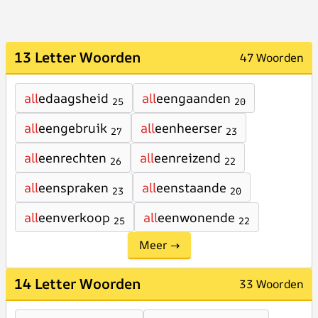
13 Letter Woorden
47 Woorden
all
edaagsheid
all
eengaanden
25
20
all
eengebruik
all
eenheerser
27
23
all
eenrechten
all
eenreizend
26
22
all
eenspraken
all
eenstaande
23
20
all
eenverkoop
all
eenwonende
25
22
Meer →
14 Letter Woorden
33 Woorden