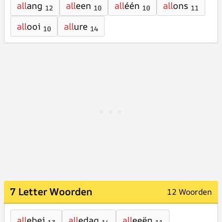
all
ang
all
een
all
één
all
ons
12
10
10
11
all
ooi
all
ure
10
14
7 Letter Woorden
12 Woorden
all
ebei
all
edag
all
eeën