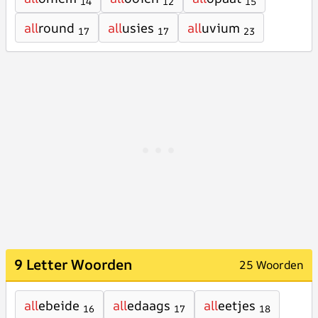
14
12
15
all
round
all
usies
all
uvium
17
17
23
9 Letter Woorden
25 Woorden
all
ebeide
all
edaags
all
eetjes
16
17
18