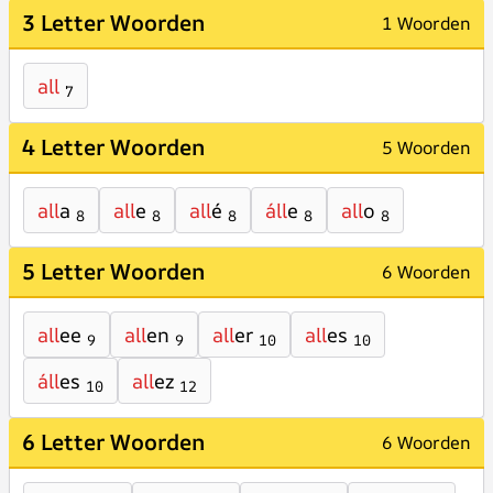
3 Letter Woorden
1 Woorden
all
7
4 Letter Woorden
5 Woorden
all
a
all
e
all
é
áll
e
all
o
8
8
8
8
8
5 Letter Woorden
6 Woorden
all
ee
all
en
all
er
all
es
9
9
10
10
áll
es
all
ez
10
12
6 Letter Woorden
6 Woorden