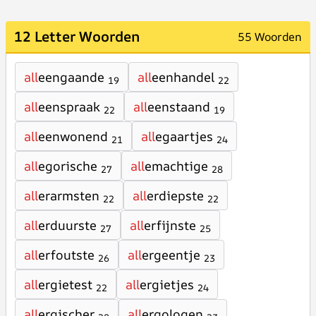
12 Letter Woorden
55 Woorden
all
eengaande
all
eenhandel
19
22
all
eenspraak
all
eenstaand
22
19
all
eenwonend
all
egaartjes
21
24
all
egorische
all
emachtige
27
28
all
erarmsten
all
erdiepste
22
22
all
erduurste
all
erfijnste
27
25
all
erfoutste
all
ergeentje
26
23
all
ergietest
all
ergietjes
22
24
all
ergischer
all
ergologen