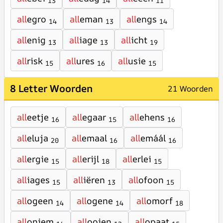
13
14
11
all
egro
all
eman
all
engs
14
13
14
all
enig
all
iage
all
icht
13
13
19
all
risk
all
ures
all
usie
15
16
15
8 Letter Woorden
21 Woorden
all
eetje
all
egaar
all
ehens
16
15
16
all
eluja
all
emaal
all
emáál
20
16
16
all
ergie
all
erijl
all
erlei
15
18
15
all
iages
all
iëren
all
ofoon
15
13
15
all
ogeen
all
ogene
all
omorf
14
14
18
all
oniem
all
ooien
all
opaat