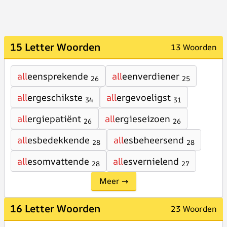
15 Letter Woorden
13 Woorden
all
eensprekende
all
eenverdiener
26
25
all
ergeschikste
all
ergevoeligst
34
31
all
ergiepatiënt
all
ergieseizoen
26
26
all
esbedekkende
all
esbeheersend
28
28
all
esomvattende
all
esvernielend
28
27
Meer →
16 Letter Woorden
23 Woorden