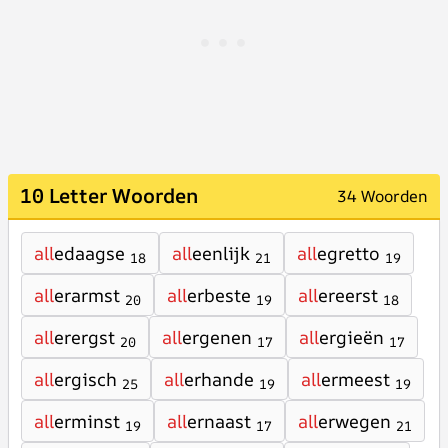
10 Letter Woorden
34 Woorden
all
edaagse
all
eenlijk
all
egretto
18
21
19
all
erarmst
all
erbeste
all
ereerst
20
19
18
all
erergst
all
ergenen
all
ergieën
20
17
17
all
ergisch
all
erhande
all
ermeest
25
19
19
all
erminst
all
ernaast
all
erwegen
19
17
21