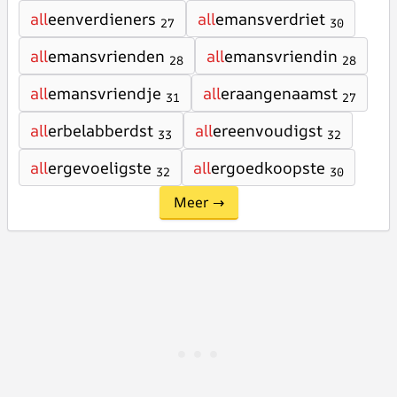
all
eenverdieners
all
emansverdriet
27
30
all
emansvrienden
all
emansvriendin
28
28
all
emansvriendje
all
eraangenaamst
31
27
all
erbelabberdst
all
ereenvoudigst
33
32
all
ergevoeligste
all
ergoedkoopste
32
30
Meer →