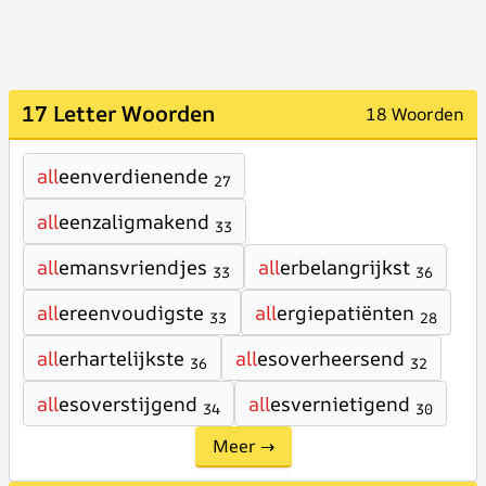
17 Letter Woorden
18 Woorden
all
eenverdienende
27
all
eenzaligmakend
33
all
emansvriendjes
all
erbelangrijkst
33
36
all
ereenvoudigste
all
ergiepatiënten
33
28
all
erhartelijkste
all
esoverheersend
36
32
all
esoverstijgend
all
esvernietigend
34
30
Meer →