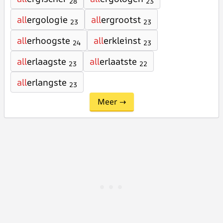
28
23
all
ergologie
all
ergrootst
23
23
all
erhoogste
all
erkleinst
24
23
all
erlaagste
all
erlaatste
23
22
all
erlangste
23
Meer →