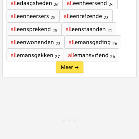
all
edaagsheden
all
eenheersend
26
24
all
eenheersers
all
eenreizende
25
23
all
eensprekend
all
eenstaanden
25
21
all
eenwonenden
all
emansgading
23
26
all
emansgekken
all
emansvriend
27
26
Meer →