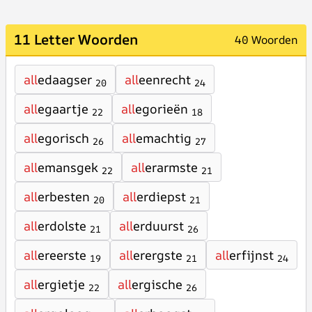
11 Letter Woorden
40 Woorden
all
edaagser
all
eenrecht
20
24
all
egaartje
all
egorieën
22
18
all
egorisch
all
emachtig
26
27
all
emansgek
all
erarmste
22
21
all
erbesten
all
erdiepst
20
21
all
erdolste
all
erduurst
21
26
all
ereerste
all
erergste
all
erfijnst
19
21
24
all
ergietje
all
ergische
22
26