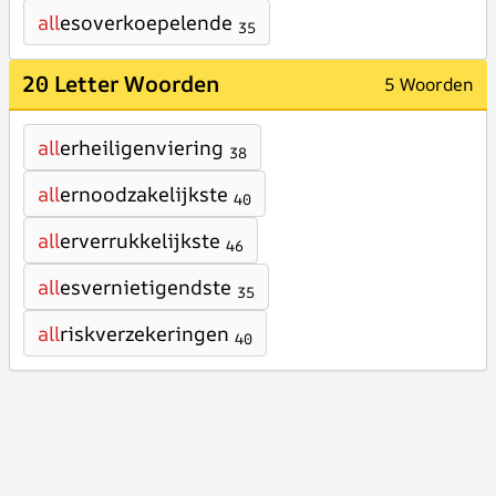
all
esoverkoepelende
35
20 Letter Woorden
5 Woorden
all
erheiligenviering
38
all
ernoodzakelijkste
40
all
erverrukkelijkste
46
all
esvernietigendste
35
all
riskverzekeringen
40