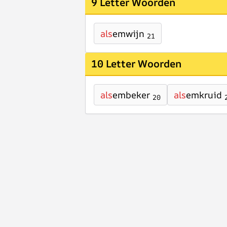
9 Letter Woorden
als
emwijn
21
10 Letter Woorden
als
embeker
als
emkruid
20