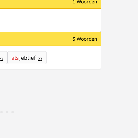
1 Woorden
3 Woorden
als
jeblief
22
23