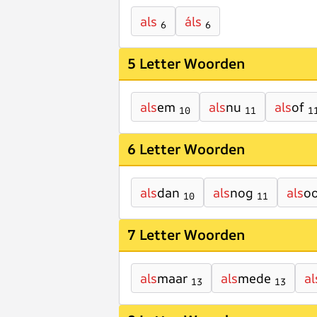
als
áls
6
6
5 Letter Woorden
als
em
als
nu
als
of
10
11
1
6 Letter Woorden
als
dan
als
nog
als
o
10
11
7 Letter Woorden
als
maar
als
mede
al
13
13