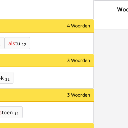
Woo
4 Woorden
als
tu
1
12
3 Woorden
ok
11
3 Woorden
s
toen
11