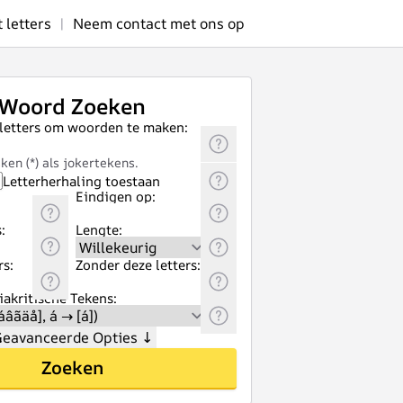
letters
|
Neem contact met ons op
Woord Zoeken
 letters om woorden te maken:
ken (*) als jokertekens.
Letterherhaling toestaan
Eindigen op:
:
Lengte:
rs:
Zonder deze letters:
akritische Tekens:
eavanceerde Opties
↓
Zoeken