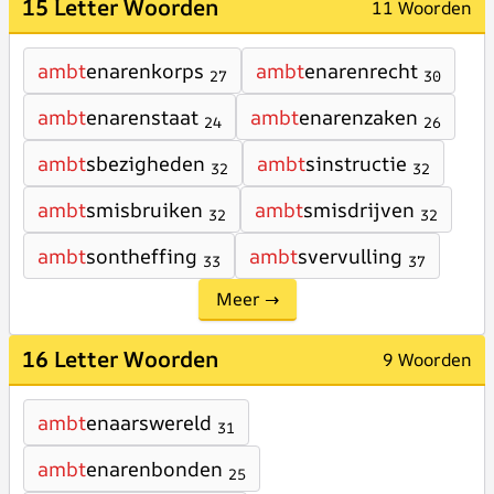
15 Letter Woorden
11 Woorden
ambt
enarenkorps
ambt
enarenrecht
27
30
ambt
enarenstaat
ambt
enarenzaken
24
26
ambt
sbezigheden
ambt
sinstructie
32
32
ambt
smisbruiken
ambt
smisdrijven
32
32
ambt
sontheffing
ambt
svervulling
33
37
Meer →
16 Letter Woorden
9 Woorden
ambt
enaarswereld
31
ambt
enarenbonden
25