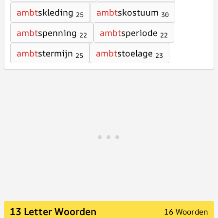
ambt
skleding
ambt
skostuum
25
30
ambt
spenning
ambt
speriode
22
22
ambt
stermijn
ambt
stoelage
25
23
13 Letter Woorden
16 Woorden