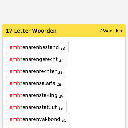
17 Letter Woorden
7 Woorden
ambt
enarenbestand
28
ambt
enarengerecht
34
ambt
enarenrechter
33
ambt
enarensalaris
28
ambt
enarenstaking
29
ambt
enarenstatuut
33
ambt
enarenvakbond
31