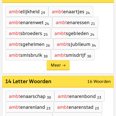
ambt
elijkheid
ambt
enaartjes
29
24
ambt
enarenwet
ambt
enaressen
24
21
ambt
sbroeders
ambt
sgebieden
25
24
ambt
sgeheimen
ambt
sjubileum
26
34
ambt
smisbruik
ambt
smisdrijf
30
30
Meer →
14 Letter Woorden
16 Woorden
ambt
enaarschap
ambt
enarenbond
30
23
ambt
enarenland
ambt
enarenstad
23
23