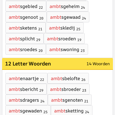
ambt
sgebied
ambt
sgeheim
22
24
ambt
sgenoot
ambt
sgewaad
20
24
ambt
sketens
ambt
skledij
21
25
ambt
splicht
ambt
sroeden
29
19
ambt
sroedes
ambt
swoning
20
23
12 Letter Woorden
14 Woorden
ambt
enaartje
ambt
sbelofte
22
26
ambt
sbericht
ambt
sbroeder
29
23
ambt
sdragers
ambt
sgenoten
24
21
ambt
sgewaden
ambt
sketting
25
24