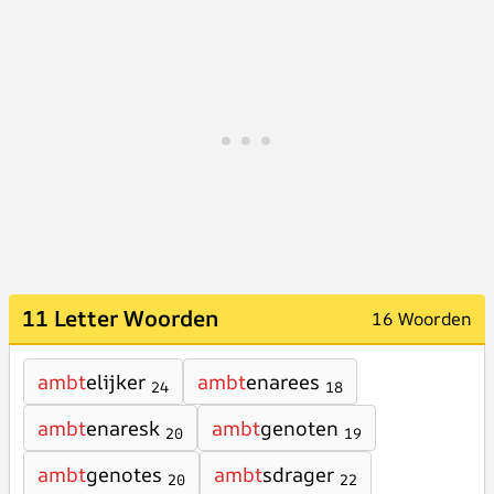
11 Letter Woorden
16 Woorden
ambt
elijker
ambt
enarees
24
18
ambt
enaresk
ambt
genoten
20
19
ambt
genotes
ambt
sdrager
20
22