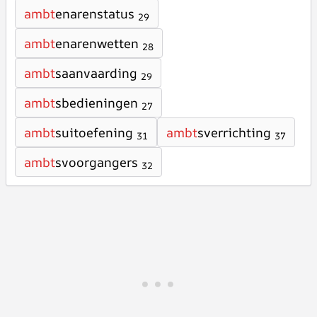
ambt
enarenstatus
29
ambt
enarenwetten
28
ambt
saanvaarding
29
ambt
sbedieningen
27
ambt
suitoefening
ambt
sverrichting
31
37
ambt
svoorgangers
32