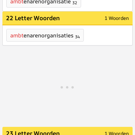
ambt
enarenorganisatie
32
22 Letter Woorden
1 Woorden
ambt
enarenorganisaties
34
23 Letter Woorden
1 Woorden