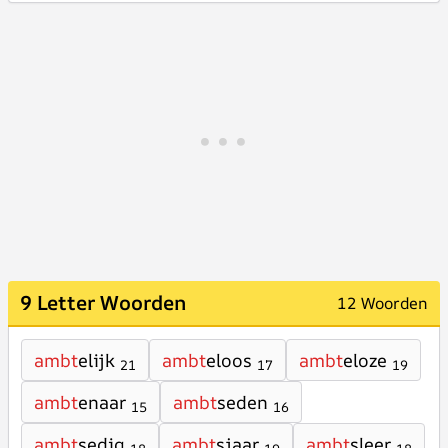
9 Letter Woorden
12 Woorden
ambt
elijk
ambt
eloos
ambt
eloze
21
17
19
ambt
enaar
ambt
seden
15
16
ambt
sedig
ambt
sjaar
ambt
sleer