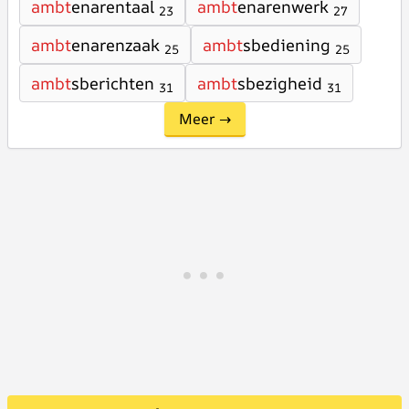
ambt
enarentaal
ambt
enarenwerk
23
27
ambt
enarenzaak
ambt
sbediening
25
25
ambt
sberichten
ambt
sbezigheid
31
31
Meer →