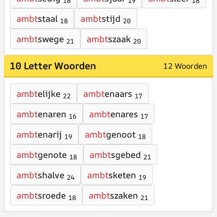
18
19
18
ambt
staal
ambt
stijd
18
20
ambt
swege
ambt
szaak
21
20
10 Letter Woorden
12 Woorden
ambt
elijke
ambt
enaars
22
17
ambt
enaren
ambt
enares
16
17
ambt
enarij
ambt
genoot
19
18
ambt
genote
ambt
sgebed
18
21
ambt
shalve
ambt
sketen
24
19
ambt
sroede
ambt
szaken
18
21