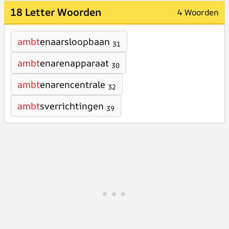
18 Letter Woorden
4 Woorden
ambt
enaarsloopbaan
31
ambt
enarenapparaat
30
ambt
enarencentrale
32
ambt
sverrichtingen
39