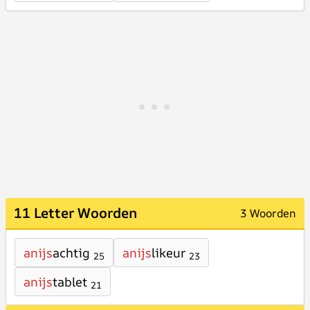
11 Letter Woorden
3 Woorden
anijs
achtig
anijs
likeur
25
23
anijs
tablet
21