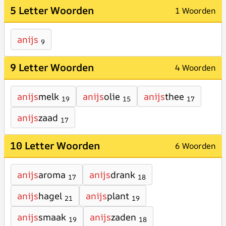
5 Letter Woorden
1 Woorden
anijs
9
9 Letter Woorden
4 Woorden
anijs
melk
anijs
olie
anijs
thee
19
15
17
anijs
zaad
17
10 Letter Woorden
6 Woorden
anijs
aroma
anijs
drank
17
18
anijs
hagel
anijs
plant
21
19
anijs
smaak
anijs
zaden
19
18