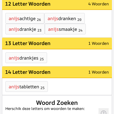
12 Letter Woorden
4 Woorden
anijs
achtige
anijs
dranken
26
20
anijs
drankje
anijs
smaakje
23
24
13 Letter Woorden
1 Woorden
anijs
drankjes
25
14 Letter Woorden
1 Woorden
anijs
tabletten
25
Woord Zoeken
Herschik deze letters om woorden te maken: