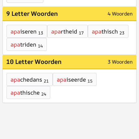
9 Letter Woorden
4 Woorden
apa
iseren
apa
rtheid
apa
thisch
13
17
23
apa
triden
14
10 Letter Woorden
3 Woorden
apa
chedans
apa
iseerde
21
15
apa
thische
24