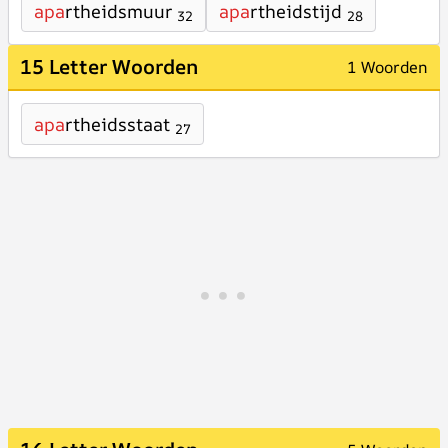
apa
rtheidsmuur
apa
rtheidstijd
32
28
15 Letter Woorden
1 Woorden
apa
rtheidsstaat
27