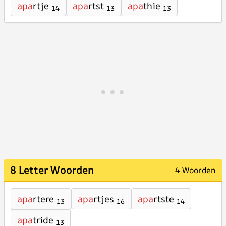
apa
rtje
apa
rtst
apa
thie
14
13
13
8 Letter Woorden
4 Woorden
apa
rtere
apa
rtjes
apa
rtste
13
16
14
apa
tride
13