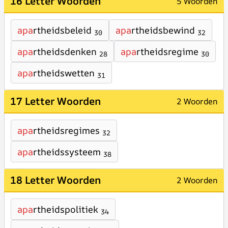
16 Letter Woorden
5 Woorden
apa
rtheidsbeleid
apa
rtheidsbewind
30
32
apa
rtheidsdenken
apa
rtheidsregime
28
30
apa
rtheidswetten
31
17 Letter Woorden
2 Woorden
apa
rtheidsregimes
32
apa
rtheidssysteem
38
18 Letter Woorden
2 Woorden
apa
rtheidspolitiek
34