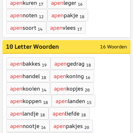
apen
kuren
apen
leger
17
16
apen
noten
apen
pakje
12
18
apen
soort
apen
vlees
14
17
10 Letter Woorden
16 Woorden
apen
bakkes
apen
gedrag
19
18
apen
handel
apen
koning
18
16
apen
kooien
apen
kopjes
14
20
apen
koppen
apen
landen
18
15
apen
landje
apen
liefde
18
18
apen
nootje
apen
pakjes
16
20