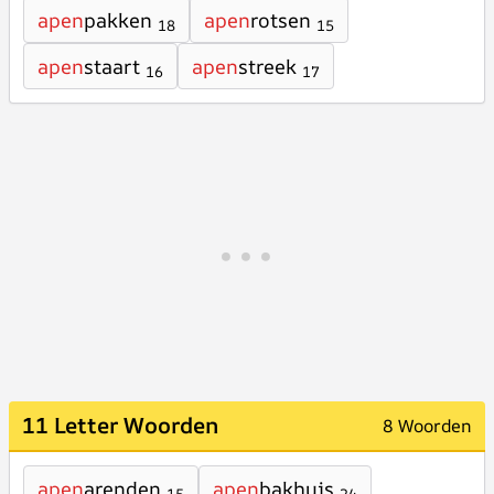
apen
pakken
apen
rotsen
18
15
apen
staart
apen
streek
16
17
11 Letter Woorden
8 Woorden
apen
arenden
apen
bakhuis