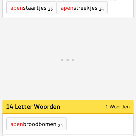
apen
staartjes
apen
streekjes
23
24
14 Letter Woorden
1 Woorden
apen
broodbomen
24