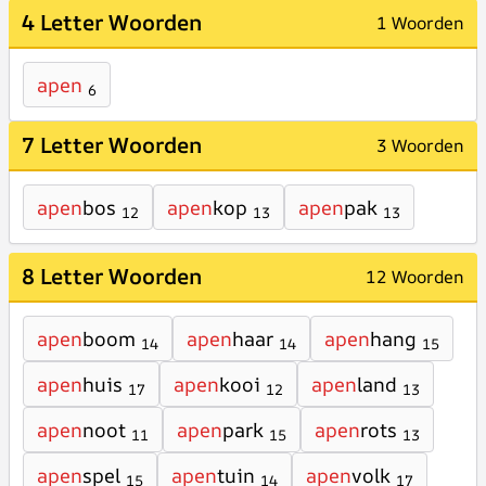
4 Letter Woorden
1 Woorden
apen
6
7 Letter Woorden
3 Woorden
apen
bos
apen
kop
apen
pak
12
13
13
8 Letter Woorden
12 Woorden
apen
boom
apen
haar
apen
hang
14
14
15
apen
huis
apen
kooi
apen
land
17
12
13
apen
noot
apen
park
apen
rots
11
15
13
apen
spel
apen
tuin
apen
volk
15
14
17