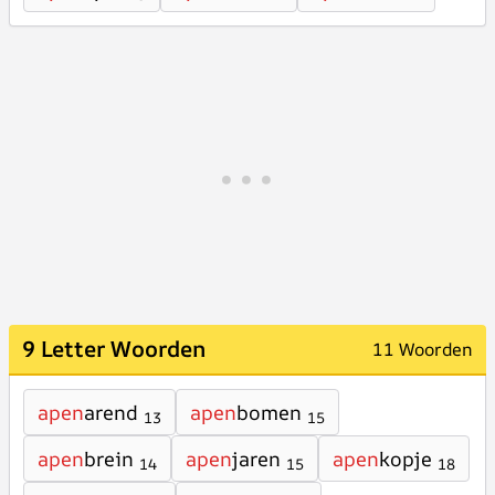
9 Letter Woorden
11 Woorden
apen
arend
apen
bomen
13
15
apen
brein
apen
jaren
apen
kopje
14
15
18