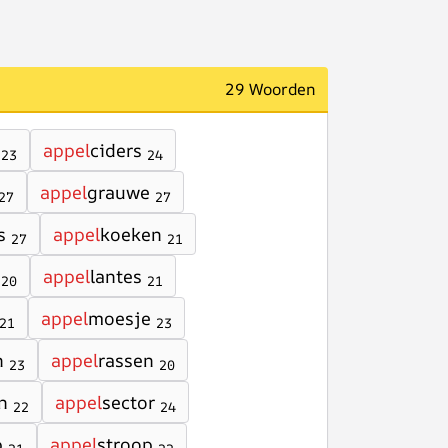
29 Woorden
appel
ciders
23
24
appel
grauwe
27
27
s
appel
koeken
27
21
appel
lantes
20
21
appel
moesje
21
23
n
appel
rassen
23
20
n
appel
sector
22
24
p
appel
stroop