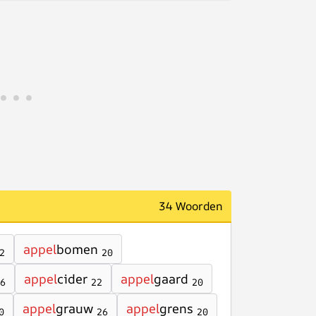
34 Woorden
appel
bomen
2
20
appel
cider
appel
gaard
6
22
20
appel
grauw
appel
grens
0
26
20