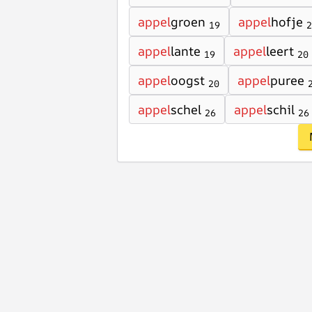
appel
groen
appel
hofje
19
2
appel
lante
appel
leert
19
20
appel
oogst
appel
puree
20
appel
schel
appel
schil
26
26