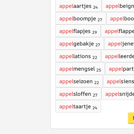
appel
aartjes
appel
beign
24
appel
boompje
appel
boo
27
appel
flapjes
appel
flapp
29
appel
gebakje
appel
jene
27
appel
lations
appel
leerd
22
appel
mengsel
appel
part
25
appel
seizoen
appel
sien
22
appel
sloffen
appel
snijd
27
appel
taartje
24