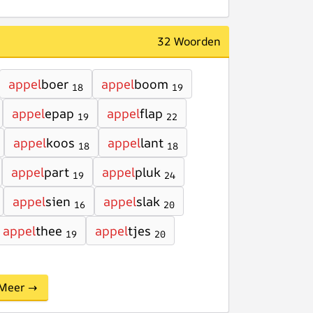
32 Woorden
appel
boer
appel
boom
18
19
appel
epap
appel
flap
19
22
appel
koos
appel
lant
18
18
appel
part
appel
pluk
19
24
appel
sien
appel
slak
16
20
appel
thee
appel
tjes
19
20
Meer →