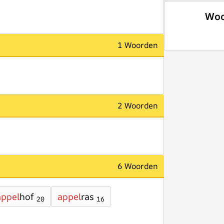
Woo
1 Woorden
2 Woorden
6 Woorden
appel
hof
appel
ras
20
16