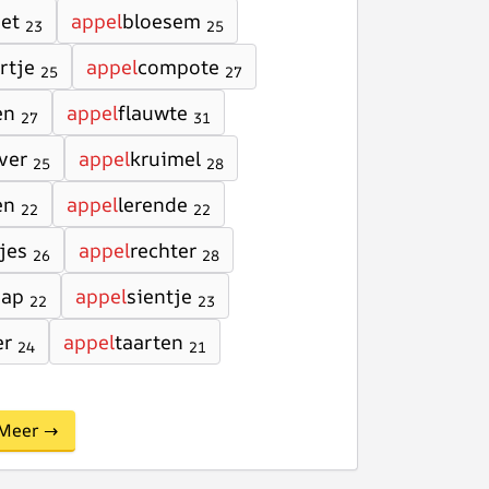
et
appel
bloesem
23
25
rtje
appel
compote
25
27
en
appel
flauwte
27
31
ver
appel
kruimel
25
28
en
appel
lerende
22
22
jes
appel
rechter
26
28
sap
appel
sientje
22
23
er
appel
taarten
24
21
Meer →