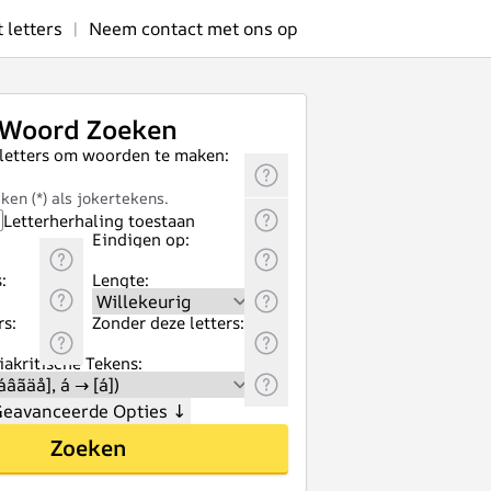
letters
|
Neem contact met ons op
Woord Zoeken
 letters om woorden te maken:
ken (*) als jokertekens.
Letterherhaling toestaan
Eindigen op:
:
Lengte:
rs:
Zonder deze letters:
akritische Tekens:
eavanceerde Opties
↓
Zoeken