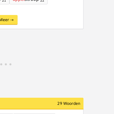
21
22
Meer →
29 Woorden