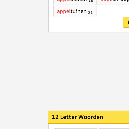
18
appel
tuinen
21
12 Letter Woorden