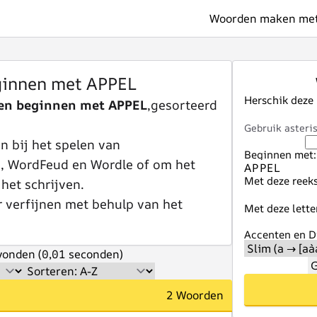
Woorden maken met 
innen met APPEL
Herschik deze
en beginnen met APPEL
,gesorteerd
Gebruik asteris
 bij het spelen van
Beginnen met:
e, WordFeud en Wordle of om het
Met deze reeks
 het schrijven.
r verfijnen met behulp van het
Met deze lette
Accenten en Di
onden (0,01 seconden)
G
2 Woorden