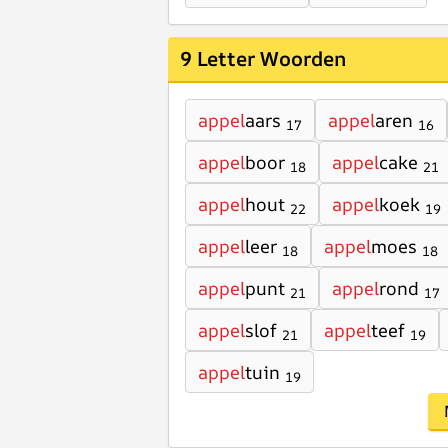
9 Letter Woorden
appel
aars
appel
aren
17
16
appel
boor
appel
cake
18
21
appel
hout
appel
koek
22
19
appel
leer
appel
moes
18
18
appel
punt
appel
rond
21
17
appel
slof
appel
teef
21
19
appel
tuin
19