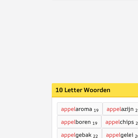
10 Letter Woorden
appel
aroma
appel
azijn
19
2
appel
boren
appel
chips
19
2
appel
gebak
appel
gelei
22
2