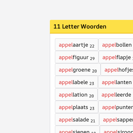
11 Letter Woorden
appel
aartje
appel
bollen
22
appel
figuur
appel
flapje
29
appel
groene
appel
hofje
20
appel
labele
appel
lanten
23
appel
lation
appel
leerde
20
appel
plaats
appel
punte
23
appel
salade
appel
sappe
21
appel
sienen
appel
siroo