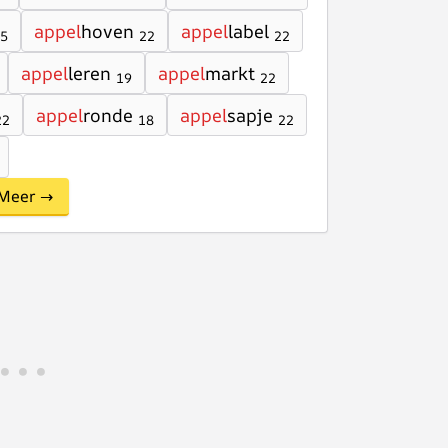
appel
hoven
appel
label
5
22
22
appel
leren
appel
markt
19
22
appel
ronde
appel
sapje
22
18
22
Meer →