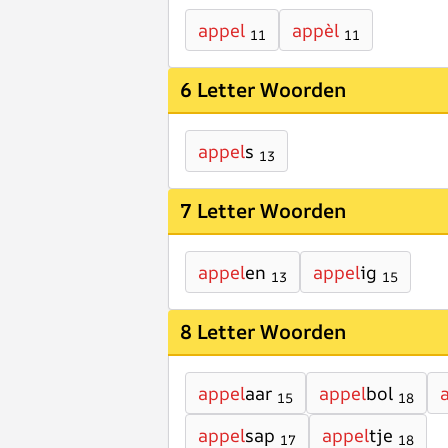
appel
appèl
11
11
6 Letter Woorden
appel
s
13
7 Letter Woorden
appel
en
appel
ig
13
15
8 Letter Woorden
appel
aar
appel
bol
15
18
appel
sap
appel
tje
17
18