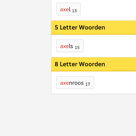
axe
l
13
5 Letter Woorden
axe
ls
15
8 Letter Woorden
axe
nroos
17