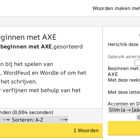
Woorden maken met 
ginnen met AXE
Herschik deze
 beginnen met AXE
,gesorteerd
Gebruik asteris
 bij het spelen van
Beginnen met:
e, WordFeud en Wordle of om het
Met deze reeks
 het schrijven.
r verfijnen met behulp van het
Met deze lette
Accenten en Di
nden (0,004 seconden)
G
1 Woorden