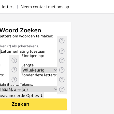
letters
|
Neem contact met ons op
Woord Zoeken
 letters om woorden te maken:
ken (*) als jokertekens.
Letterherhaling toestaan
Eindigen op:
:
Lengte:
rs:
Zonder deze letters:
akritische Tekens:
eavanceerde Opties
↓
Zoeken