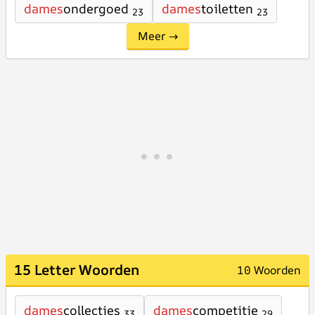
dames
ondergoed
dames
toiletten
23
23
Meer →
15 Letter Woorden
10 Woorden
dames
collecties
dames
competitie
33
29