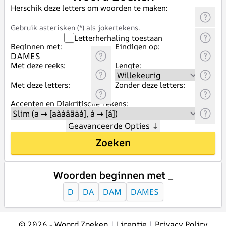
Herschik deze letters om woorden te maken:
Gebruik asterisken (*) als jokertekens.
Letterherhaling toestaan
Beginnen met:
Eindigen op:
Met deze reeks:
Lengte:
Met deze letters:
Zonder deze letters:
Accenten en Diakritische Tekens:
Geavanceerde Opties
↓
Zoeken
Woorden beginnen met _
D
DA
DAM
DAMES
© 2026 -
Woord Zoeken
|
Licentie
|
Privacy Policy