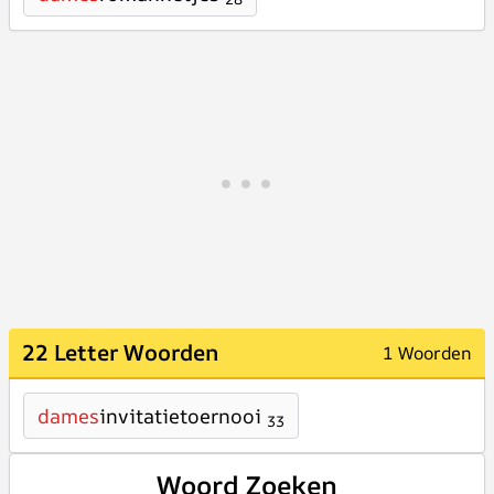
22 Letter Woorden
1 Woorden
dames
invitatietoernooi
33
Woord Zoeken