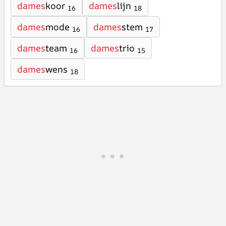
dames
koor
dames
lijn
16
18
dames
mode
dames
stem
16
17
dames
team
dames
trio
16
15
dames
wens
18