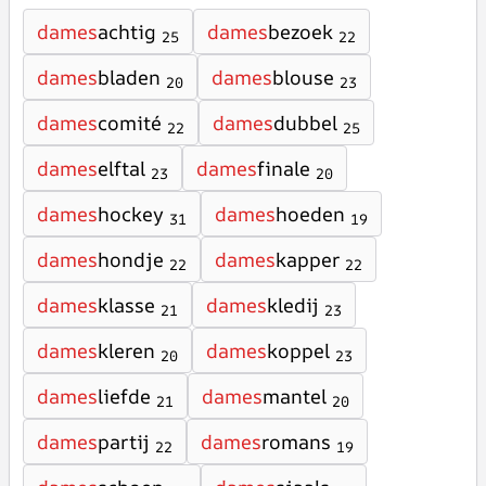
dames
achtig
dames
bezoek
25
22
dames
bladen
dames
blouse
20
23
dames
comité
dames
dubbel
22
25
dames
elftal
dames
finale
23
20
dames
hockey
dames
hoeden
31
19
dames
hondje
dames
kapper
22
22
dames
klasse
dames
kledij
21
23
dames
kleren
dames
koppel
20
23
dames
liefde
dames
mantel
21
20
dames
partij
dames
romans
22
19