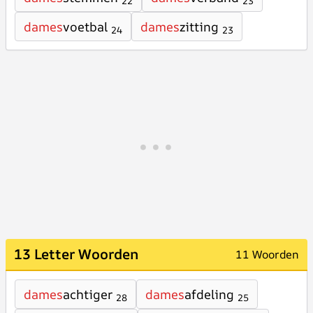
22
23
dames
voetbal
dames
zitting
24
23
13 Letter Woorden
11 Woorden
dames
achtiger
dames
afdeling
28
25