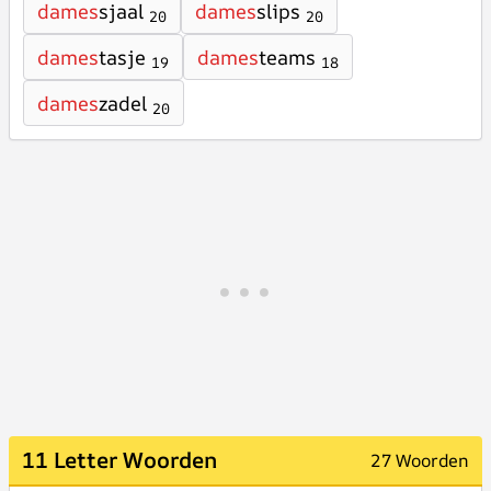
dames
sjaal
dames
slips
20
20
dames
tasje
dames
teams
19
18
dames
zadel
20
11 Letter Woorden
27 Woorden