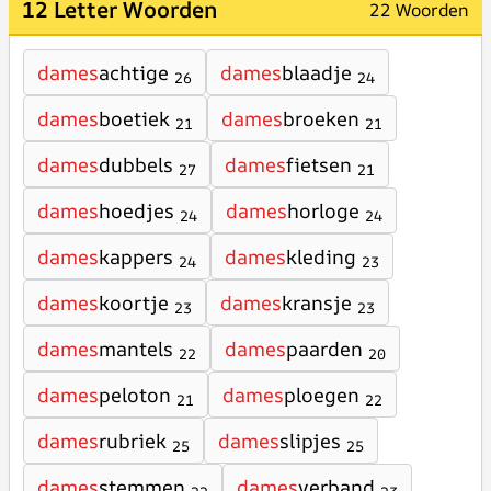
12 Letter Woorden
22 Woorden
dames
achtige
dames
blaadje
26
24
dames
boetiek
dames
broeken
21
21
dames
dubbels
dames
fietsen
27
21
dames
hoedjes
dames
horloge
24
24
dames
kappers
dames
kleding
24
23
dames
koortje
dames
kransje
23
23
dames
mantels
dames
paarden
22
20
dames
peloton
dames
ploegen
21
22
dames
rubriek
dames
slipjes
25
25
dames
stemmen
dames
verband