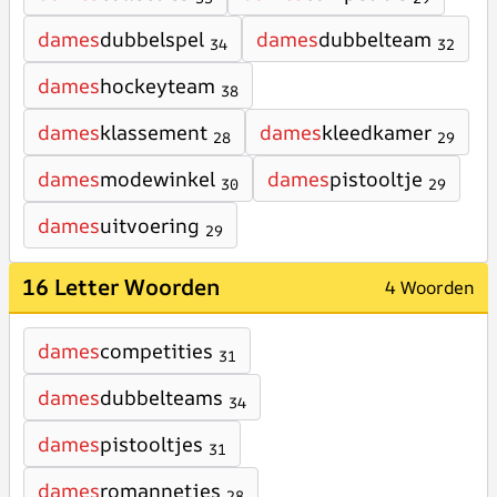
dames
dubbelspel
dames
dubbelteam
34
32
dames
hockeyteam
38
dames
klassement
dames
kleedkamer
28
29
dames
modewinkel
dames
pistooltje
30
29
dames
uitvoering
29
16 Letter Woorden
4 Woorden
dames
competities
31
dames
dubbelteams
34
dames
pistooltjes
31
dames
romannetjes
28