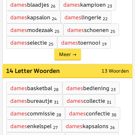
dames
blaadjes
dames
kampioen
26
23
dames
kapsalon
dames
lingerie
24
22
dames
modezaak
dames
schoenen
25
25
dames
selectie
dames
toernooi
25
19
Meer →
14 Letter Woorden
13 Woorden
dames
basketbal
dames
bediening
28
23
dames
bureautje
dames
collectie
31
31
dames
commissie
dames
confectie
28
30
dames
enkelspel
dames
kapsalons
27
26