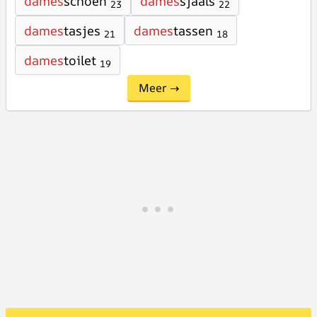
dames
schoen
dames
sjaals
23
22
dames
tasjes
dames
tassen
21
18
dames
toilet
19
Meer →