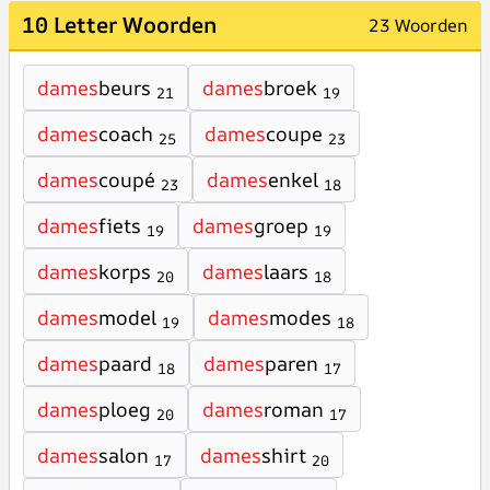
10 Letter Woorden
23 Woorden
dames
beurs
dames
broek
21
19
dames
coach
dames
coupe
25
23
dames
coupé
dames
enkel
23
18
dames
fiets
dames
groep
19
19
dames
korps
dames
laars
20
18
dames
model
dames
modes
19
18
dames
paard
dames
paren
18
17
dames
ploeg
dames
roman
20
17
dames
salon
dames
shirt
17
20