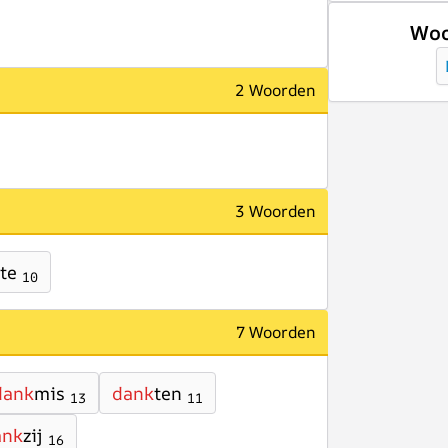
Woo
2 Woorden
3 Woorden
te
10
7 Woorden
dank
mis
dank
ten
13
11
ank
zij
16