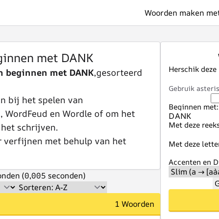
Woorden maken met 
ginnen met DANK
Herschik deze
n beginnen met DANK
,gesorteerd
Gebruik asteris
 bij het spelen van
Beginnen met:
e, WordFeud en Wordle of om het
Met deze reeks
 het schrijven.
r verfijnen met behulp van het
Met deze lette
Accenten en Di
nden (0,005 seconden)
G
1 Woorden