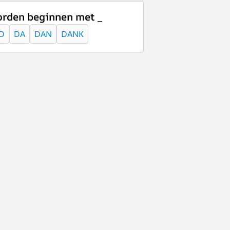
rden beginnen met _
D
DA
DAN
DANK