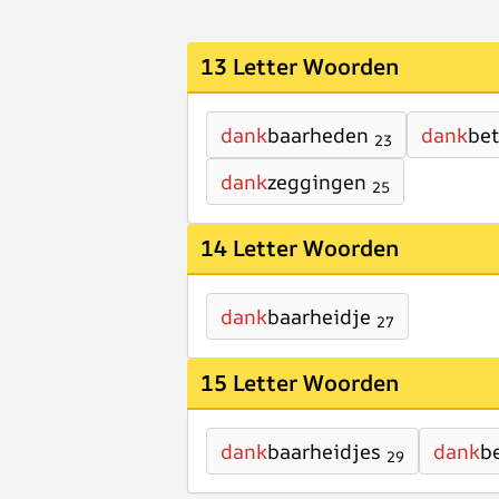
13 Letter Woorden
dank
baarheden
dank
bet
23
dank
zeggingen
25
14 Letter Woorden
dank
baarheidje
27
15 Letter Woorden
dank
baarheidjes
dank
b
29