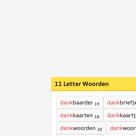
11 Letter Woorden
dank
baarder
dank
briefj
19
dank
kaarten
dank
kaart
18
dank
woorden
dank
woor
20