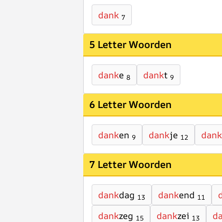
dank
7
5 Letter Woorden
dank
e
dank
t
8
9
6 Letter Woorden
dank
en
dank
je
dank
9
12
7 Letter Woorden
dank
dag
dank
end
13
11
dank
zeg
dank
zei
d
15
13