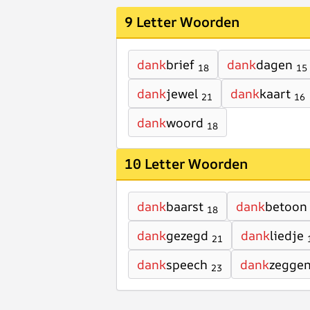
9 Letter Woorden
dank
brief
dank
dagen
18
15
dank
jewel
dank
kaart
21
16
dank
woord
18
10 Letter Woorden
dank
baarst
dank
betoon
18
dank
gezegd
dank
liedje
21
dank
speech
dank
zegge
23