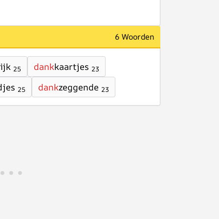
6 Woorden
ijk
dank
kaartjes
25
23
djes
dank
zeggende
25
23