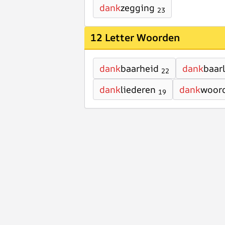
dank
zegging
23
12 Letter Woorden
dank
baarheid
dank
baarl
22
dank
liederen
dank
woor
19