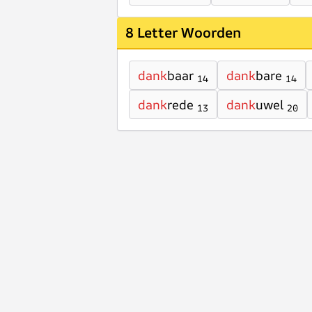
8 Letter Woorden
dank
baar
dank
bare
14
14
dank
rede
dank
uwel
13
20