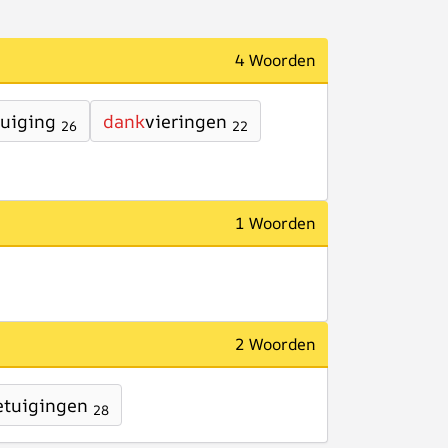
4 Woorden
uiging
dank
vieringen
26
22
1 Woorden
2 Woorden
etuigingen
28