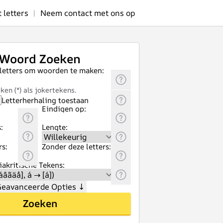
letters
|
Neem contact met ons op
Woord Zoeken
 letters om woorden te maken:
ken (*) als jokertekens.
Letterherhaling toestaan
Eindigen op:
:
Lengte:
rs:
Zonder deze letters:
akritische Tekens:
eavanceerde Opties
↓
Zoeken