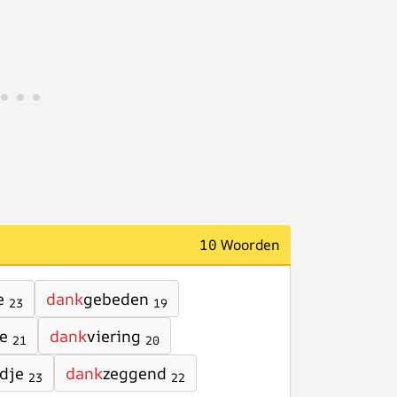
10 Woorden
e
dank
gebeden
23
19
je
dank
viering
21
20
dje
dank
zeggend
23
22