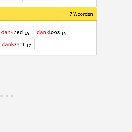
7 Woorden
dank
lied
dank
loos
14
14
dank
zegt
17