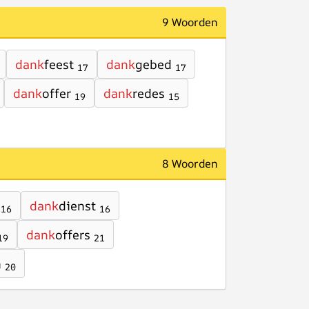
9 Woorden
dank
feest
dank
gebed
17
17
dank
offer
dank
redes
19
15
8 Woorden
dank
dienst
16
16
dank
offers
19
21
n
20