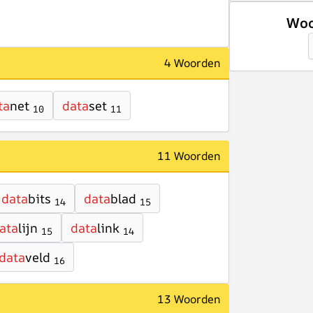
Woo
4 Woorden
ta
net
data
set
10
11
11 Woorden
data
bits
data
blad
14
15
ata
lijn
data
link
15
14
data
veld
16
13 Woorden