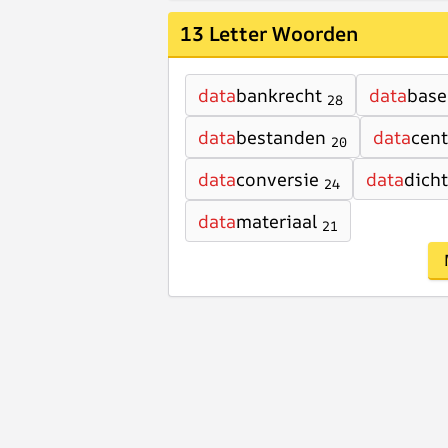
13 Letter Woorden
data
bankrecht
data
bas
28
data
bestanden
data
cent
20
data
conversie
data
dich
24
data
materiaal
21