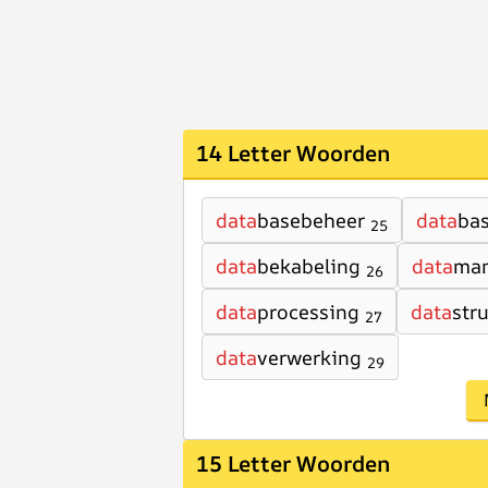
14 Letter Woorden
data
basebeheer
data
bas
25
data
bekabeling
data
ma
26
data
processing
data
str
27
data
verwerking
29
15 Letter Woorden