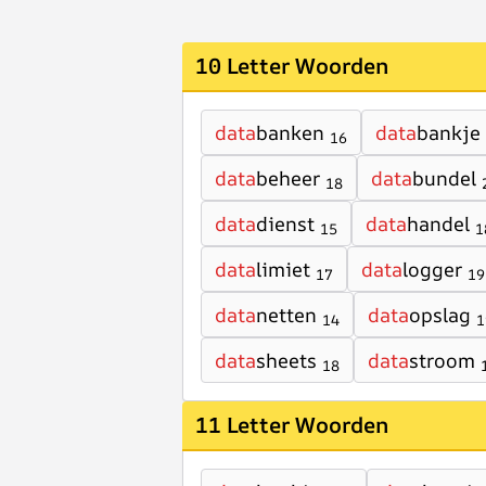
10 Letter Woorden
data
banken
data
bankje
16
data
beheer
data
bundel
18
data
dienst
data
handel
15
1
data
limiet
data
logger
17
19
data
netten
data
opslag
14
1
data
sheets
data
stroom
18
11 Letter Woorden