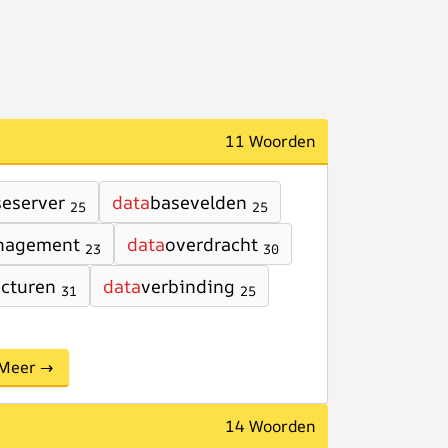
11 Woorden
eserver
data
basevelden
25
25
nagement
data
overdracht
23
30
ucturen
data
verbinding
31
25
Meer →
14 Woorden