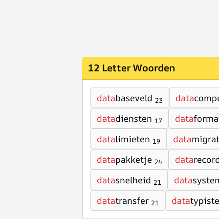
12 Letter Woorden
data
baseveld
data
comp
23
data
diensten
data
forma
17
data
limieten
data
migrat
19
data
pakketje
data
recor
24
data
snelheid
data
syste
21
data
transfer
data
typist
21