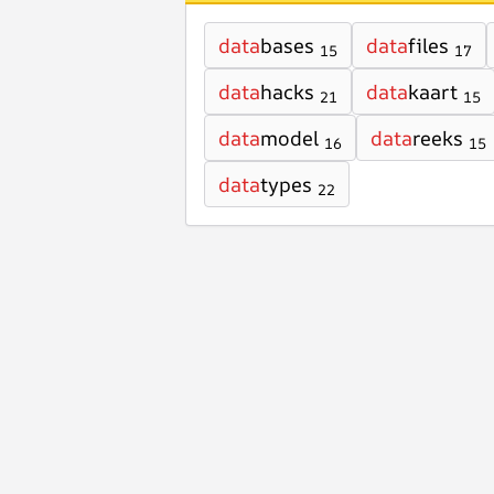
data
bases
data
files
15
17
data
hacks
data
kaart
21
15
data
model
data
reeks
16
15
data
types
22