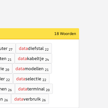
18 Woorden
uter
data
diefstal
27
22
ten
data
kabeltje
21
24
ie
data
modellen
20
21
der
data
selectie
22
22
men
data
terminal
26
20
en
data
verbruik
26
26