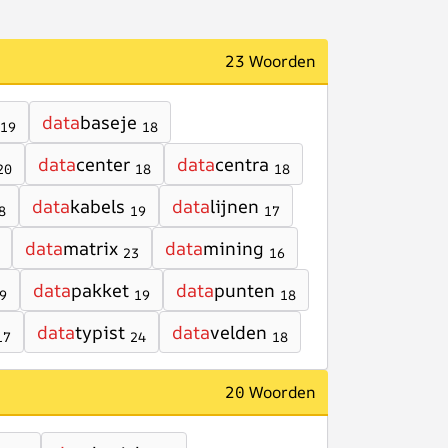
23 Woorden
data
baseje
19
18
data
center
data
centra
20
18
18
data
kabels
data
lijnen
8
19
17
data
matrix
data
mining
23
16
data
pakket
data
punten
9
19
18
data
typist
data
velden
17
24
18
20 Woorden