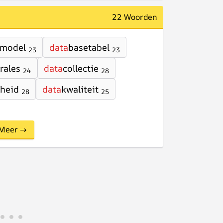
22 Woorden
emodel
data
basetabel
23
23
rales
data
collectie
24
28
theid
data
kwaliteit
28
25
Meer →