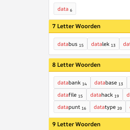
data
6
7 Letter Woorden
data
bus
data
lek
da
15
13
8 Letter Woorden
data
bank
data
base
14
13
data
file
data
hack
d
15
19
data
punt
data
type
16
20
9 Letter Woorden