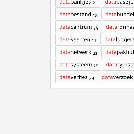
data
bankjes
data
baseje
21
data
bestand
data
bunde
18
data
centrum
data
forma
24
data
kaarten
data
logger
17
data
netwerk
data
pakhu
21
data
systeem
data
typist
25
data
verlies
data
verzoek
20