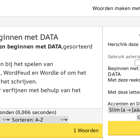
Woorden maken met 
ginnen met DATA
Herschik deze
en beginnen met DATA
,gesorteerd
Gebruik asteris
 bij het spelen van
Beginnen met:
e, WordFeud en Wordle of om het
Met deze reeks
 het schrijven.
r verfijnen met behulp van het
Met deze lette
Accenten en Di
onden (0,006 seconden)
G
1 Woorden