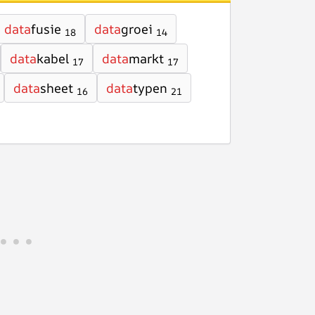
data
fusie
data
groei
18
14
data
kabel
data
markt
17
17
data
sheet
data
typen
16
21