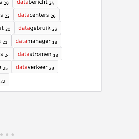
s
data
bericht
20
24
ls
data
centers
22
20
at
data
gebruik
20
23
s
data
manager
21
18
is
data
stromen
24
18
e
data
verkeer
25
20
22