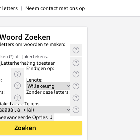
letters
|
Neem contact met ons op
Woord Zoeken
 letters om woorden te maken:
ken (*) als jokertekens.
Letterherhaling toestaan
Eindigen op:
:
Lengte:
rs:
Zonder deze letters:
akritische Tekens:
eavanceerde Opties
↓
Zoeken