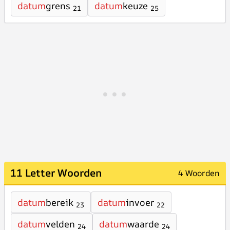
datum
grens
datum
keuze
21
25
11 Letter Woorden
4 Woorden
datum
bereik
datum
invoer
23
22
datum
velden
datum
waarde
24
24