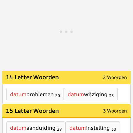
14 Letter Woorden
2 Woorden
datum
problemen
datum
wijziging
30
35
15 Letter Woorden
3 Woorden
datum
aanduiding
datum
instelling
29
30