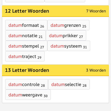
12 Letter Woorden
7 Woorden
datum
formaat
datum
grenzen
26
25
datum
notatie
datum
prikker
21
27
datum
stempel
datum
systeem
27
31
datum
traject
29
13 Letter Woorden
3 Woorden
datum
controle
datum
selectie
28
28
datum
weergave
30