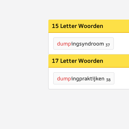
15 Letter Woorden
dump
ingsyndroom
37
17 Letter Woorden
dump
ingpraktijken
38