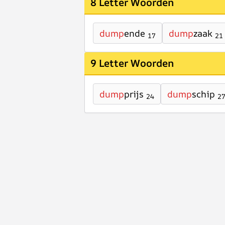
8 Letter Woorden
dump
ende
dump
zaak
17
21
9 Letter Woorden
dump
prijs
dump
schip
24
2