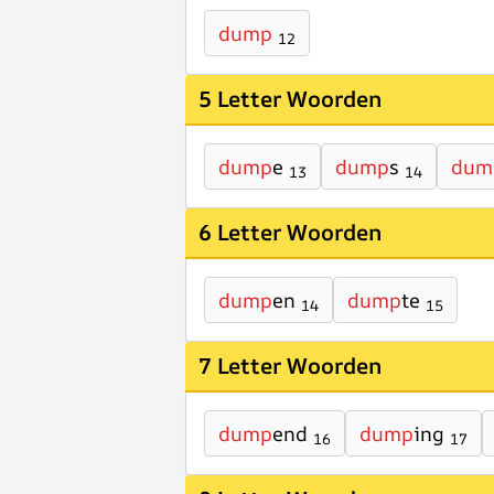
dump
12
5 Letter Woorden
dump
e
dump
s
dum
13
14
6 Letter Woorden
dump
en
dump
te
14
15
7 Letter Woorden
dump
end
dump
ing
16
17