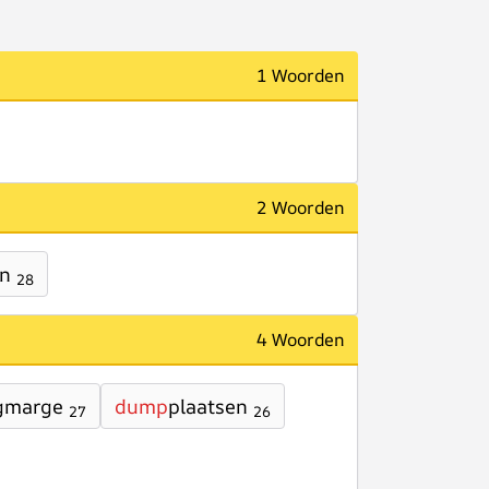
1 Woorden
2 Woorden
en
28
4 Woorden
gmarge
dump
plaatsen
27
26