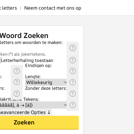
letters
|
Neem contact met ons op
Woord Zoeken
 letters om woorden te maken:
ken (*) als jokertekens.
Letterherhaling toestaan
Eindigen op:
:
Lengte:
rs:
Zonder deze letters:
akritische Tekens:
eavanceerde Opties
↓
Zoeken