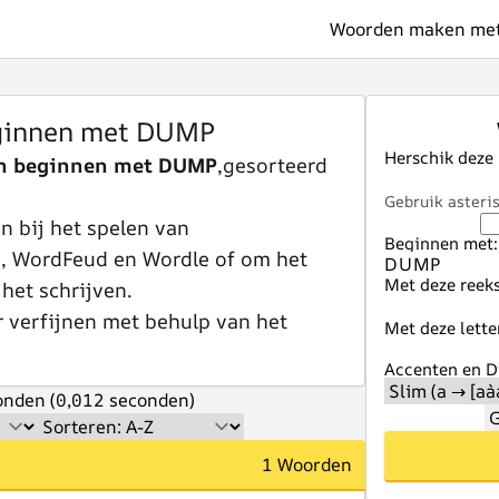
Woorden maken met 
ginnen met DUMP
Herschik deze
n beginnen met DUMP
,gesorteerd
Gebruik asteris
 bij het spelen van
Beginnen met:
e, WordFeud en Wordle of om het
Met deze reeks
 het schrijven.
r verfijnen met behulp van het
Met deze lette
Accenten en Di
nden (0,012 seconden)
G
1 Woorden