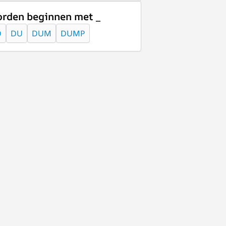
rden beginnen met _
D
DU
DUM
DUMP