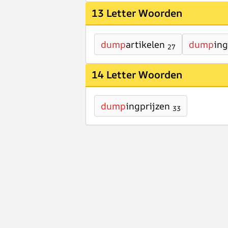
13 Letter Woorden
dump
artikelen
dump
in
27
14 Letter Woorden
dump
ingprijzen
33