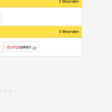
2 Woorden
3 Woorden
dump
zaken
7
22