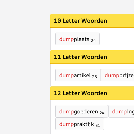
10 Letter Woorden
dump
plaats
24
11 Letter Woorden
dump
artikel
dump
prijz
25
12 Letter Woorden
dump
goederen
dump
in
24
dump
praktijk
31