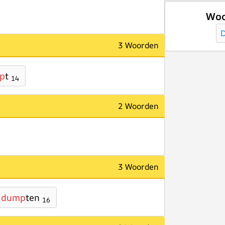
Woo
3 Woorden
p
t
14
2 Woorden
3 Woorden
dump
ten
16