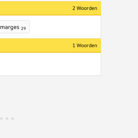
2 Woorden
gmarges
29
1 Woorden