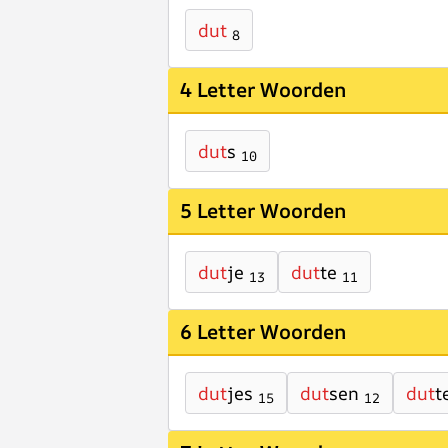
dut
8
4 Letter Woorden
dut
s
10
5 Letter Woorden
dut
je
dut
te
13
11
6 Letter Woorden
dut
jes
dut
sen
dut
t
15
12