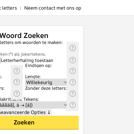
letters
|
Neem contact met ons op
Woord Zoeken
 letters om woorden te maken:
ken (*) als jokertekens.
Letterherhaling toestaan
Eindigen op:
:
Lengte:
rs:
Zonder deze letters:
akritische Tekens:
eavanceerde Opties
↓
Zoeken