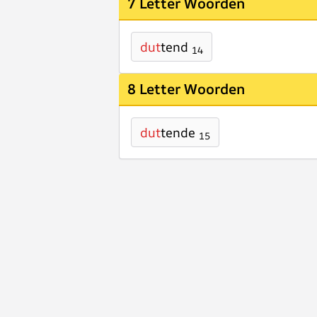
7 Letter Woorden
dut
tend
14
8 Letter Woorden
dut
tende
15