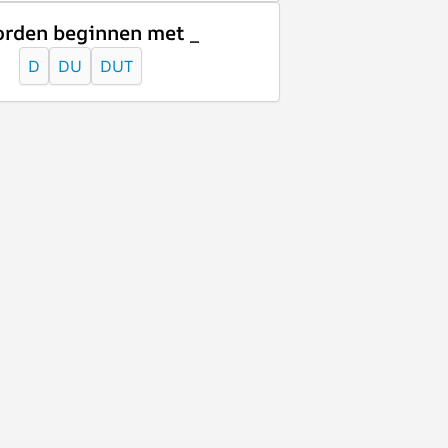
rden beginnen met _
D
DU
DUT