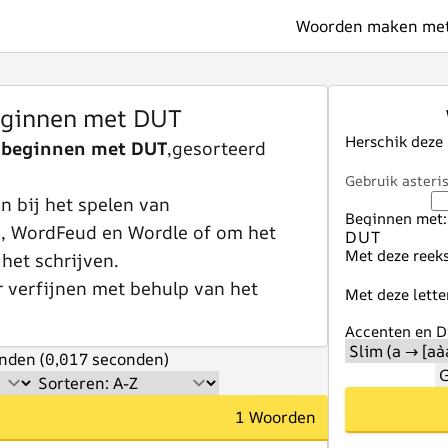
Woorden maken met 
ginnen met DUT
Herschik deze
 beginnen met DUT
,gesorteerd
Gebruik asteris
 bij het spelen van
Beginnen met:
e, WordFeud en Wordle of om het
Met deze reeks
 het schrijven.
r verfijnen met behulp van het
Met deze lette
Accenten en Di
nden (0,017 seconden)
G
1 Woorden