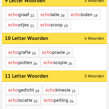
9 Letter Woorden
5 Woorden
echo
graaf
echo
lalie
echo
loden
22
20
19
echo
otjes
echo
scoop
21
23
10 Letter Woorden
4 Woorden
echo
grafie
echo
praxie
23
27
echo
putten
echo
scopie
24
24
11 Letter Woorden
5 Woorden
echo
gedicht
echo
kinesie
29
21
echo
locatie
echo
peiling
25
24