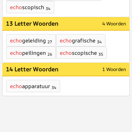
echo
scopisch
34
13 Letter Woorden
4 Woorden
echo
geleiding
echo
grafische
27
34
echo
peilingen
echo
scopische
26
35
14 Letter Woorden
1 Woorden
echo
apparatuur
34