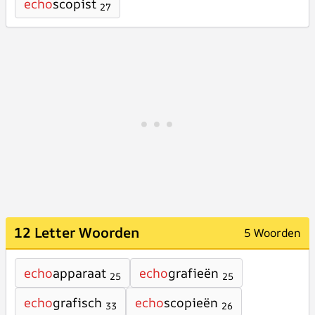
echo
scopist
27
12 Letter Woorden
5 Woorden
echo
apparaat
echo
grafieën
25
25
echo
grafisch
echo
scopieën
33
26