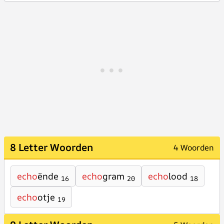
8 Letter Woorden
4 Woorden
echo
ënde
echo
gram
echo
lood
16
20
18
echo
otje
19