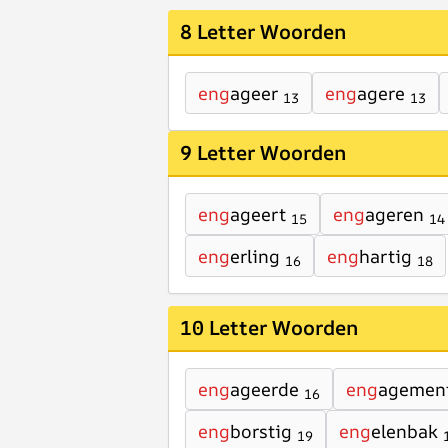
8 Letter Woorden
eng
ageer
eng
agere
13
13
9 Letter Woorden
eng
ageert
eng
ageren
15
14
eng
erling
eng
hartig
16
18
10 Letter Woorden
eng
ageerde
eng
agemen
16
eng
borstig
eng
elenbak
19