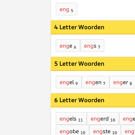
eng
5
4 Letter Woorden
eng
e
eng
s
6
7
5 Letter Woorden
eng
el
eng
en
eng
er
9
7
8
6 Letter Woorden
eng
els
eng
erd
eng
11
10
eng
obe
eng
ste
eng
10
10