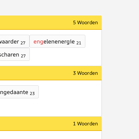
5 Woorden
waarder
eng
elenenergie
27
21
scharen
27
3 Woorden
engedaante
23
1 Woorden