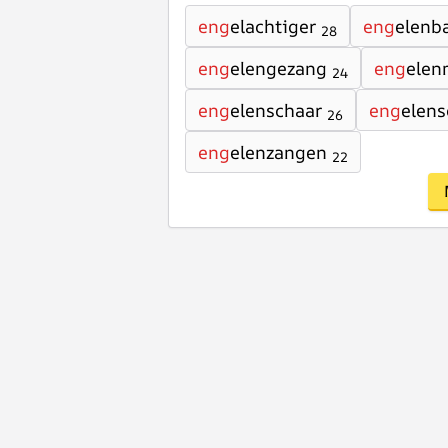
eng
elachtiger
eng
elenb
28
eng
elengezang
eng
elen
24
eng
elenschaar
eng
elens
26
eng
elenzangen
22