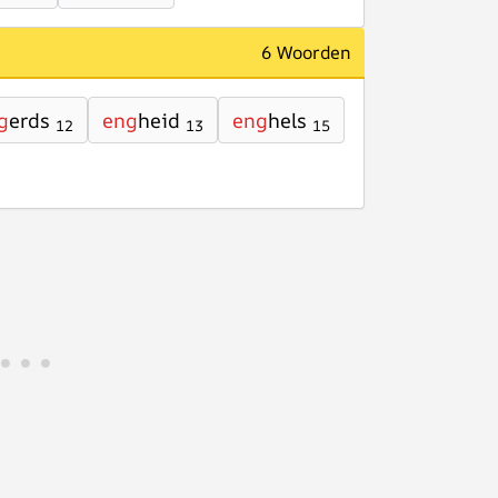
6 Woorden
g
erds
eng
heid
eng
hels
12
13
15