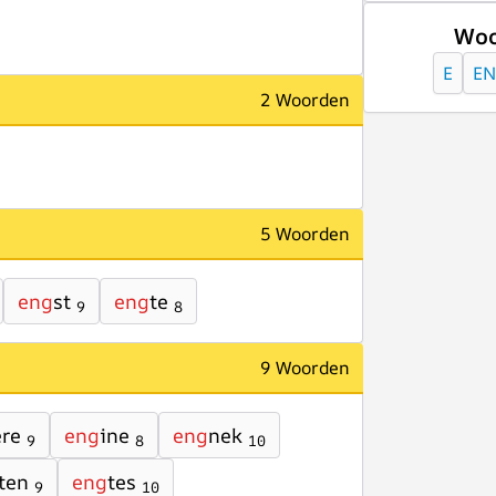
Woo
E
EN
2 Woorden
5 Woorden
eng
st
eng
te
9
8
9 Woorden
ere
eng
ine
eng
nek
9
8
10
ten
eng
tes
9
10