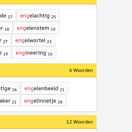
nde
eng
elachtig
17
25
or
eng
elenstem
18
19
r
eng
elwortel
27
23
e
eng
ineering
19
16
6 Woorden
htige
eng
elenbeeld
26
21
aker
eng
elinnetje
21
20
12 Woorden