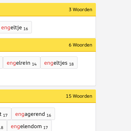
3 Woorden
eng
eltje
16
6 Woorden
eng
elrein
eng
eltjes
14
18
15 Woorden
t
eng
agerend
17
16
eng
elendom
18
17