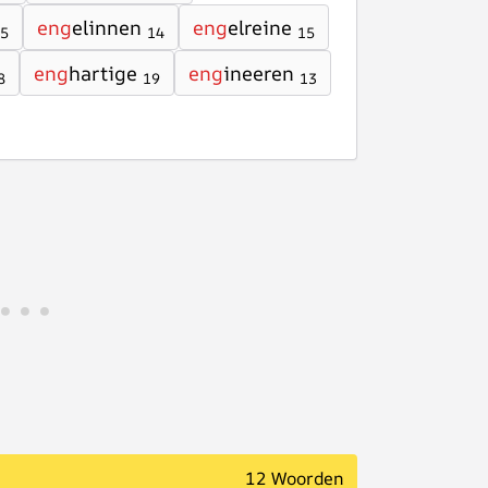
eng
elinnen
eng
elreine
5
14
15
eng
hartige
eng
ineeren
8
19
13
12 Woorden