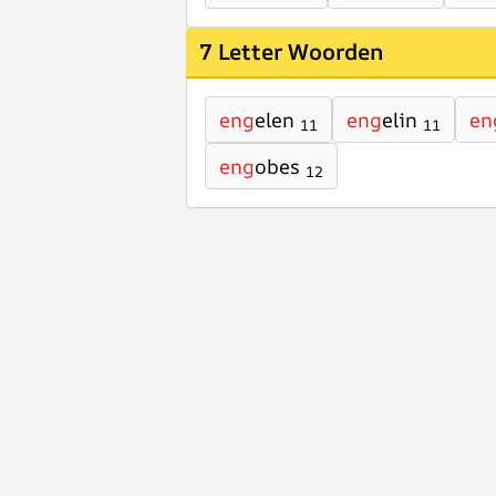
7 Letter Woorden
eng
elen
eng
elin
en
11
11
eng
obes
12