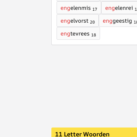
eng
elenmis
eng
elenrei
17
1
eng
elvorst
eng
geestig
20
1
eng
tevrees
18
11 Letter Woorden