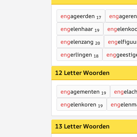
eng
ageerden
eng
agere
17
eng
elenhaar
eng
elenko
19
eng
elenzang
eng
elfiguu
20
eng
erlingen
eng
geestig
18
12 Letter Woorden
eng
agementen
eng
elac
19
eng
elenkoren
eng
elenm
19
13 Letter Woorden