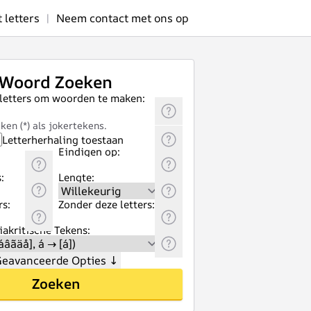
letters
|
Neem contact met ons op
Woord Zoeken
 letters om woorden te maken:
ken (*) als jokertekens.
Letterherhaling toestaan
Eindigen op:
:
Lengte:
rs:
Zonder deze letters:
akritische Tekens:
eavanceerde Opties
↓
Zoeken