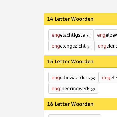
14 Letter Woorden
eng
elachtigste
eng
elbe
30
eng
elengezicht
eng
elen
31
15 Letter Woorden
eng
elbewaarders
eng
el
29
eng
ineeringwerk
27
16 Letter Woorden