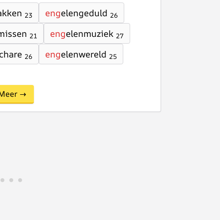
akken
eng
elengeduld
23
26
missen
eng
elenmuziek
21
27
chare
eng
elenwereld
26
25
Meer →