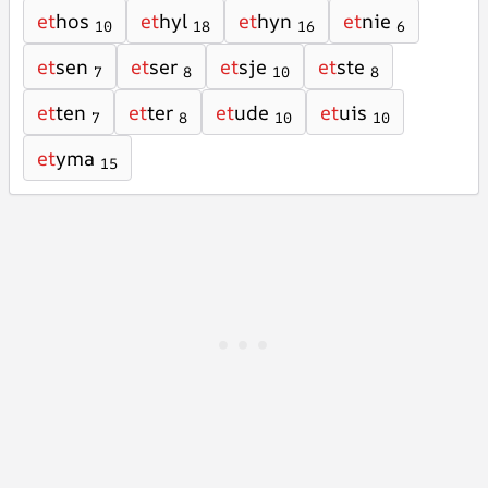
et
hos
et
hyl
et
hyn
et
nie
10
18
16
6
et
sen
et
ser
et
sje
et
ste
7
8
10
8
et
ten
et
ter
et
ude
et
uis
7
8
10
10
et
yma
15