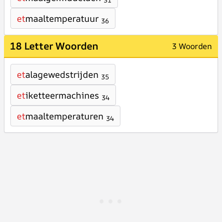
31
et
maaltemperatuur
36
18 Letter Woorden
3 Woorden
et
alagewedstrijden
35
et
iketteermachines
34
et
maaltemperaturen
34