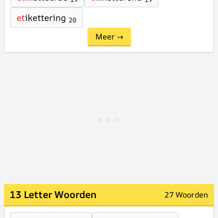
et
ikettering
20
Meer →
13 Letter Woorden
27 Woorden