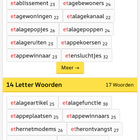
et
ablissement
et
agebewoners
23
24
et
agewoningen
et
alagekanaal
22
22
et
alagepopjes
et
alagepoppen
26
24
et
alageruiten
et
appekoersen
23
22
et
appewinnaar
et
ensluchtjes
23
32
Meer →
14 Letter Woorden
17 Woorden
et
alageartikel
et
alagefunctie
25
30
et
appeplaatsen
et
appewinnaars
25
25
et
hernetmodems
et
herontvangst
26
27