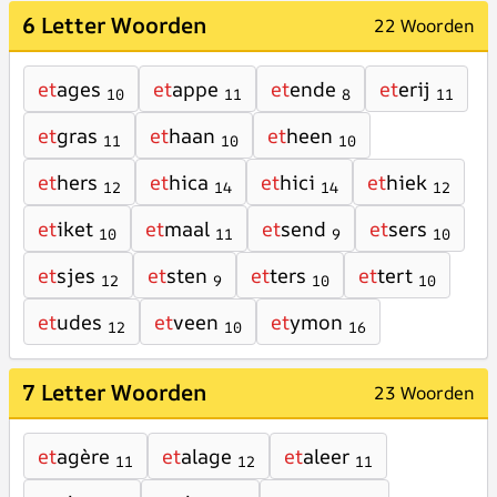
6 Letter Woorden
22 Woorden
et
ages
et
appe
et
ende
et
erij
10
11
8
11
et
gras
et
haan
et
heen
11
10
10
et
hers
et
hica
et
hici
et
hiek
12
14
14
12
et
iket
et
maal
et
send
et
sers
10
11
9
10
et
sjes
et
sten
et
ters
et
tert
12
9
10
10
et
udes
et
veen
et
ymon
12
10
16
7 Letter Woorden
23 Woorden
et
agère
et
alage
et
aleer
11
12
11