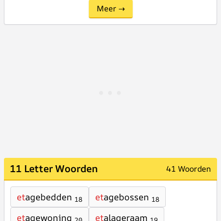
Meer →
11 Letter Woorden
41 Woorden
et
agebedden
et
agebossen
18
18
et
agewoning
et
alageraam
20
19