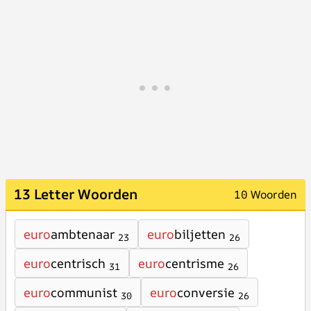
13 Letter Woorden
10 Woorden
euro
ambtenaar
euro
biljetten
23
26
euro
centrisch
euro
centrisme
31
26
euro
communist
euro
conversie
30
26