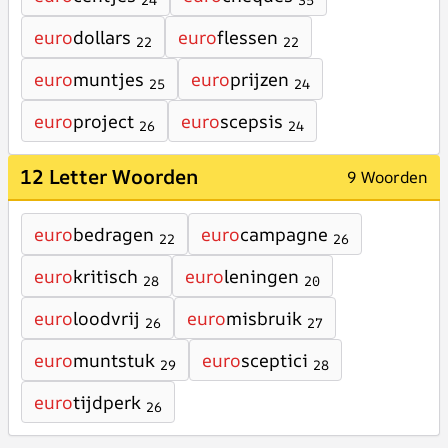
24
35
euro
dollars
euro
flessen
22
22
euro
muntjes
euro
prijzen
25
24
euro
project
euro
scepsis
26
24
12 Letter Woorden
9 Woorden
euro
bedragen
euro
campagne
22
26
euro
kritisch
euro
leningen
28
20
euro
loodvrij
euro
misbruik
26
27
euro
muntstuk
euro
sceptici
29
28
euro
tijdperk
26