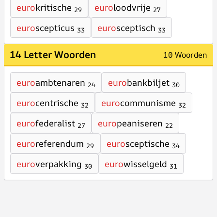
euro
kritische
euro
loodvrije
29
27
euro
scepticus
euro
sceptisch
33
33
14 Letter Woorden
10 Woorden
euro
ambtenaren
euro
bankbiljet
24
30
euro
centrische
euro
communisme
32
32
euro
federalist
euro
peaniseren
27
22
euro
referendum
euro
sceptische
29
34
euro
verpakking
euro
wisselgeld
30
31