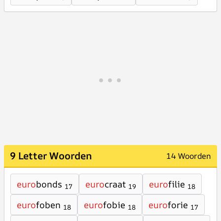
9 Letter Woorden
14 Woorden
euro
bonds
euro
craat
euro
filie
17
19
18
euro
foben
euro
fobie
euro
forie
18
18
17