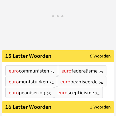
15 Letter Woorden
6 Woorden
euro
communisten
euro
federalisme
32
29
euro
muntstukken
euro
peaniseerde
34
24
euro
peanisering
euro
scepticisme
25
34
16 Letter Woorden
1 Woorden