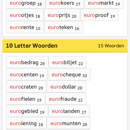
euro
groep
euro
koers
euro
markt
18
17
19
euro
otjes
euro
prijs
euro
proof
18
20
19
euro
rente
euro
teken
15
16
10 Letter Woorden
15 Woorden
euro
bedrag
euro
biljet
20
22
euro
centen
euro
cheque
19
33
euro
craten
euro
dollar
20
20
euro
fielen
euro
fraude
19
22
euro
gebied
euro
landen
19
17
euro
lening
euro
munten
18
20