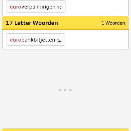
euro
verpakkingen
32
17 Letter Woorden
1 Woorden
euro
bankbiljetten
34