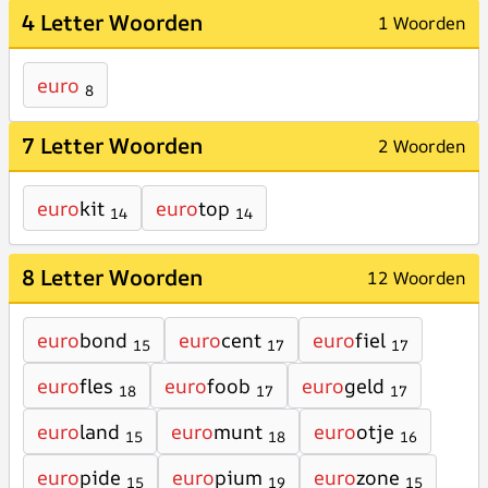
4 Letter Woorden
1 Woorden
euro
8
7 Letter Woorden
2 Woorden
euro
kit
euro
top
14
14
8 Letter Woorden
12 Woorden
euro
bond
euro
cent
euro
fiel
15
17
17
euro
fles
euro
foob
euro
geld
18
17
17
euro
land
euro
munt
euro
otje
15
18
16
euro
pide
euro
pium
euro
zone
15
19
15