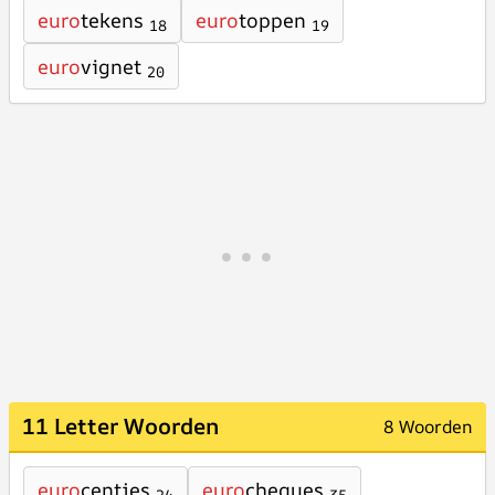
euro
tekens
euro
toppen
18
19
euro
vignet
20
11 Letter Woorden
8 Woorden
euro
centjes
euro
cheques