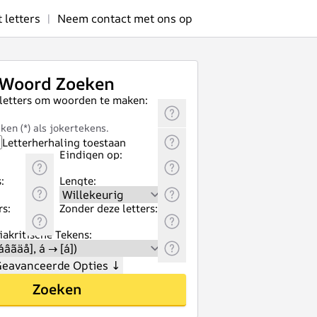
letters
|
Neem contact met ons op
Woord Zoeken
 letters om woorden te maken:
ken (*) als jokertekens.
Letterherhaling toestaan
Eindigen op:
:
Lengte:
rs:
Zonder deze letters:
akritische Tekens:
eavanceerde Opties
↓
Zoeken