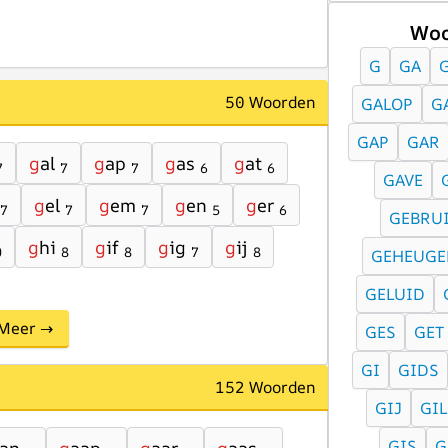
Woo
G
GA
50 Woorden
GALOP
G
GAP
GAR
g
al
g
ap
g
as
g
at
7
7
7
6
6
GAVE
g
el
g
em
g
en
g
er
7
7
7
5
6
GEBRU
g
hi
g
if
g
ig
g
ij
0
8
8
7
8
GEHEUGE
GELUID
Meer →
GES
GET
GI
GIDS
152 Woorden
GIJ
GIL
GIS
G