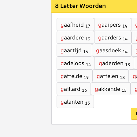
8 Letter Woorden
g
aafheid
g
aaipers
17
14
g
aardere
g
aarders
13
14
g
aartijd
g
aasdoek
16
14
g
adeloos
g
aderden
14
13
g
affelde
g
affelen
g
19
18
g
aillard
g
akkende
16
15
g
alanten
13