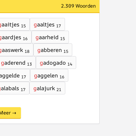
2.309 Woorden
g
aaitjes
g
aaltjes
15
17
g
aardjes
g
aarheid
16
15
g
aaswerk
g
abberen
18
15
g
aderend
g
adogado
13
14
aggelde
g
aggelen
17
16
g
alabals
g
alajurk
17
21
Meer →