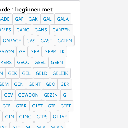
rden beginnen met _
GADE
GAF
GAK
GAL
GALA
AMES
GANG
GANS
GANZEN
GARAGE
GAS
GAST
GATEN
GAZON
GE
GEB
GEBRUIK
IKERS
GECO
GEEL
GEEN
N
GEK
GEL
GELD
GELIJK
GEM
GEN
GENT
GEO
GER
GEV
GEWOON
GEZIN
GH
GIE
GIER
GIET
GIF
GIFT
GIN
GING
GIPS
GIRAF
IST
GIT
GL
GLA
GLAD