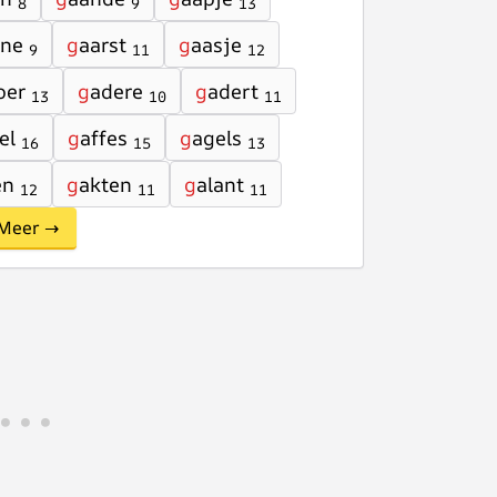
8
9
13
rne
g
aarst
g
aasje
9
11
12
ber
g
adere
g
adert
13
10
11
el
g
affes
g
agels
16
15
13
en
g
akten
g
alant
12
11
11
Meer →