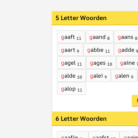
5 Letter Woorden
g
aaft
g
aand
g
aans
11
8
8
g
aart
g
abbe
g
adde
9
11
g
agel
g
ages
g
aine
11
10
g
alde
g
alei
g
alen
10
9
9
g
alop
11
6 Letter Woorden
g
aafje
g
aafst
g
aai