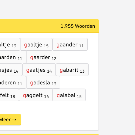
1.955 Woorden
itje
g
aaltje
g
aander
13
15
11
aarden
g
aarder
11
12
asjes
g
aatjes
g
abarit
14
14
13
aderen
g
adesla
11
13
felt
g
aggelt
g
alabal
18
16
15
Meer →