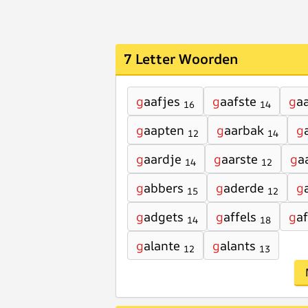
7 Letter Woorden
g
aafjes
g
aafste
g
aa
16
14
g
aapten
g
aarbak
g
12
14
g
aardje
g
aarste
g
a
14
12
g
abbers
g
aderde
g
15
12
g
adgets
g
affels
g
af
14
18
g
alante
g
alants
12
13