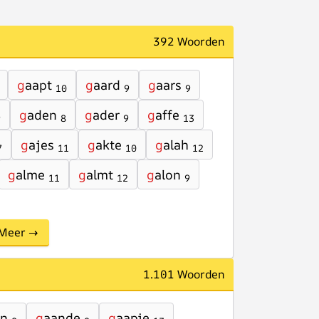
392 Woorden
g
aapt
g
aard
g
aars
10
9
9
g
aden
g
ader
g
affe
9
8
9
13
g
ajes
g
akte
g
alah
7
11
10
12
g
alme
g
almt
g
alon
11
12
9
Meer →
1.101 Woorden
en
g
aande
g
aapje