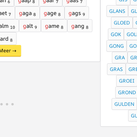
an
g
aap
g
aar
g
aas
6
8
7
7
GLANS
G
aet
g
aga
g
age
g
ags
7
8
8
9
GLOED
alm
g
alt
g
ame
g
ang
10
9
8
8
GOK
GOL
ard
8
GONG
GO
Meer →
GRA
G
GRAS
GR
GROEI
GROND
GULDEN
G