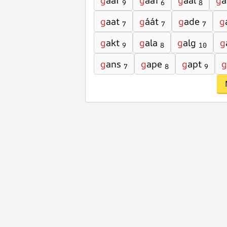
g
aaf
g
aai
g
aal
g
a
9
6
8
g
aat
g
áát
g
ade
g
7
7
7
g
akt
g
ala
g
alg
g
9
8
10
g
ans
g
ape
g
apt
g
7
8
9