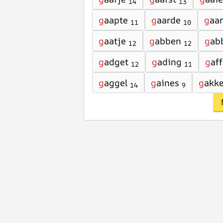
14
13
g
aapte
g
aarde
g
aa
11
10
g
aatje
g
abben
g
ab
12
12
g
adget
g
ading
g
aff
12
11
g
aggel
g
aines
g
akk
14
9