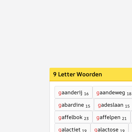
9 Letter Woorden
g
aanderij
g
aandeweg
16
18
g
abardine
g
adeslaan
15
15
g
affelbok
g
affelpen
23
21
g
alactiet
g
alactose
19
19