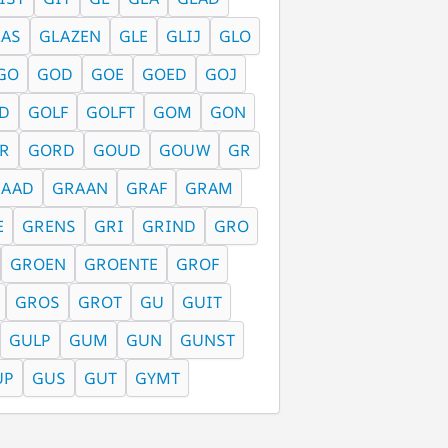
LAS
GLAZEN
GLE
GLIJ
GLO
GO
GOD
GOE
GOED
GOJ
D
GOLF
GOLFT
GOM
GON
R
GORD
GOUD
GOUW
GR
RAAD
GRAAN
GRAF
GRAM
E
GRENS
GRI
GRIND
GRO
GROEN
GROENTE
GROF
GROS
GROT
GU
GUIT
GULP
GUM
GUN
GUNST
UP
GUS
GUT
GYMT