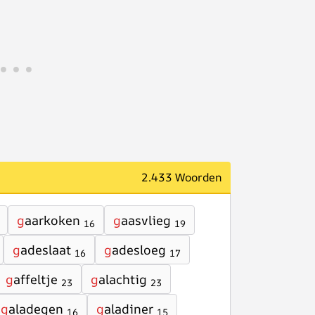
2.433 Woorden
g
aarkoken
g
aasvlieg
16
19
g
adeslaat
g
adesloeg
16
17
g
affeltje
g
alachtig
23
23
g
aladegen
g
aladiner
16
15