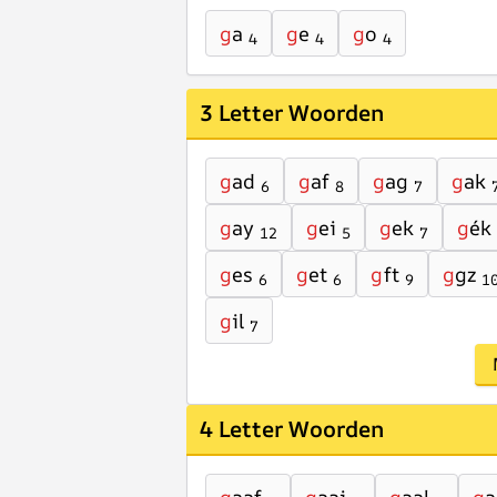
g
a
g
e
g
o
4
4
4
3 Letter Woorden
g
ad
g
af
g
ag
g
ak
6
8
7
g
ay
g
ei
g
ek
g
ék
12
5
7
g
es
g
et
g
ft
g
gz
6
6
9
1
g
il
7
4 Letter Woorden