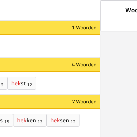
Woo
1 Woorden
4 Woorden
hek
st
13
12
7 Woorden
es
hek
ken
hek
sen
15
13
12