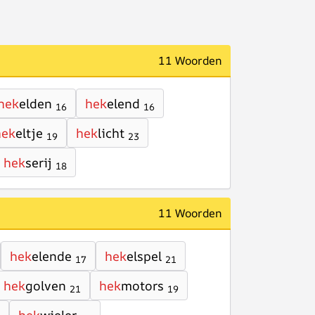
11 Woorden
hek
elden
hek
elend
16
16
hek
eltje
hek
licht
19
23
hek
serij
18
11 Woorden
hek
elende
hek
elspel
17
21
hek
golven
hek
motors
21
19