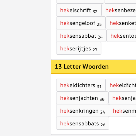
hek
elschrift
hek
senbez
32
hek
sengeloof
hek
senket
25
hek
sensabbat
hek
sento
24
hek
serijtjes
27
13 Letter Woorden
hek
eldichters
hek
eldich
31
hek
senjachten
hek
senja
30
hek
senkringen
hek
senm
24
hek
sensabbats
26