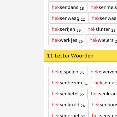
hek
sendans
hek
senmel
18
hek
senwaag
hek
senwaa
22
hek
serijen
hek
sluiter
20
23
hek
werkjes
hek
wielers
26
2
11 Letter Woorden
hek
elspelen
hek
elverze
23
hek
senbezem
hek
senjac
24
hek
senketel
hek
senkran
22
hek
senkruid
hek
senkun
24
hek
senproef
hek
senste
23