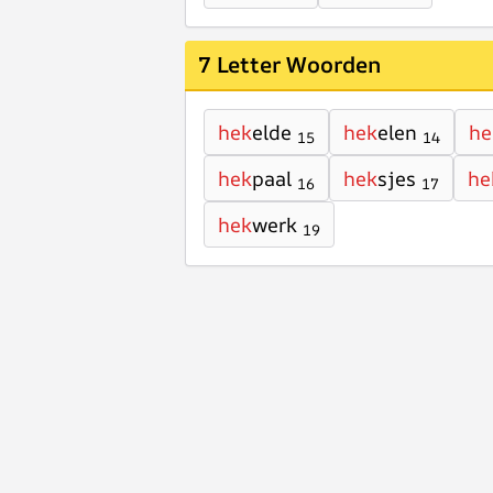
7 Letter Woorden
hek
elde
hek
elen
he
15
14
hek
paal
hek
sjes
he
16
17
hek
werk
19