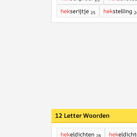
hek
serijtje
hek
stelling
25
2
12 Letter Woorden
hek
eldichten
hek
eldicht
28