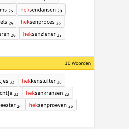
ems
hek
sendansen
26
20
els
hek
senproces
24
26
eren
hek
senziener
20
22
10 Woorden
tjes
hek
kensluiter
33
28
chtje
hek
senkransen
33
23
eester
hek
senproeven
24
25