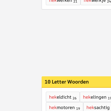
hek
werken
hek
werkje
21
24
10 Letter Woorden
hek
eldicht
hek
elingen
26
1
hek
motoren
hek
sachtig
19