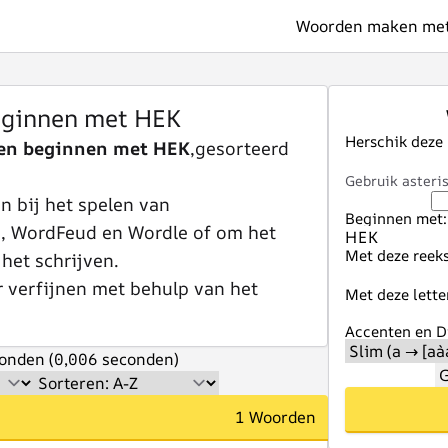
Woorden maken met 
ginnen met HEK
Herschik deze
en beginnen met HEK
,gesorteerd
Gebruik asteris
 bij het spelen van
Beginnen met:
e, WordFeud en Wordle of om het
Met deze reeks
 het schrijven.
r verfijnen met behulp van het
Met deze lette
Accenten en Di
onden (0,006 seconden)
G
1 Woorden