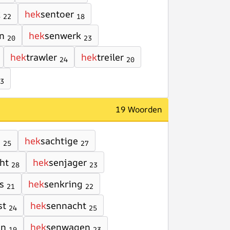
k
hek
sentoer
22
18
n
hek
senwerk
20
23
hek
trawler
hek
treiler
24
20
3
19 Woorden
n
hek
sachtige
25
27
ht
hek
senjager
28
23
s
hek
senkring
21
22
st
hek
sennacht
24
25
en
hek
senwagen
19
23