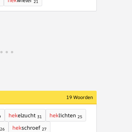
hek
wieler
21
19 Woorden
hek
elzucht
hek
lichten
9
31
25
hek
schroef
26
27