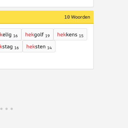
10 Woorden
k
elig
hek
golf
hek
kens
16
19
15
k
stag
hek
sten
16
14