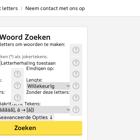
letters
|
Neem contact met ons op
Woord Zoeken
 letters om woorden te maken:
ken (*) als jokertekens.
Letterherhaling toestaan
Eindigen op:
:
Lengte:
rs:
Zonder deze letters:
akritische Tekens:
eavanceerde Opties
↓
Zoeken