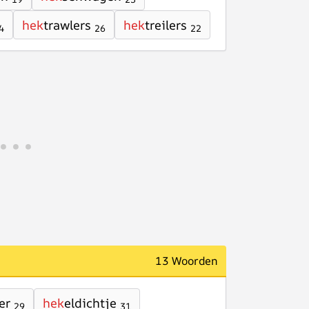
hek
trawlers
hek
treilers
4
26
22
13 Woorden
er
hek
eldichtje
29
31