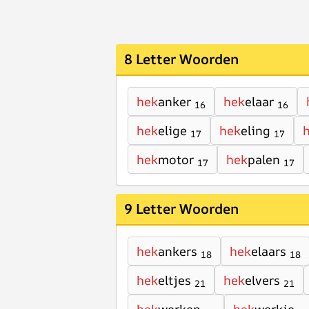
8 Letter Woorden
hek
anker
hek
elaar
16
16
hek
elige
hek
eling
17
17
hek
motor
hek
palen
17
17
9 Letter Woorden
hek
ankers
hek
elaars
18
18
hek
eltjes
hek
elvers
21
21