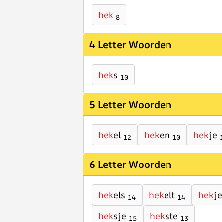
hek
8
4 Letter Woorden
hek
s
10
5 Letter Woorden
hek
el
hek
en
hek
je
12
10
6 Letter Woorden
hek
els
hek
elt
hek
j
14
14
hek
sje
hek
ste
15
13