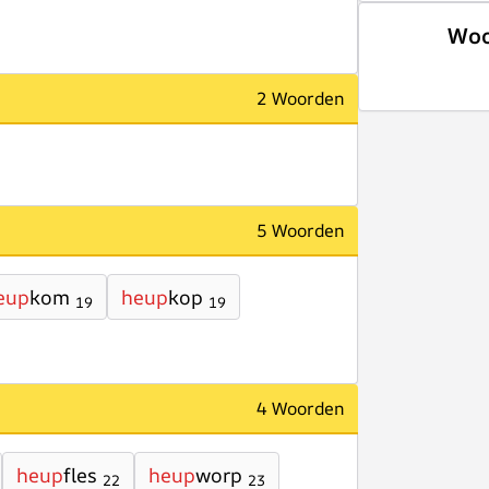
Woo
2 Woorden
5 Woorden
eup
kom
heup
kop
19
19
4 Woorden
heup
fles
heup
worp
22
23