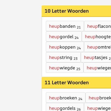
10 Letter Woorden
heup
banden
heup
flacon
21
heup
gordel
heup
hoogte
24
heup
koppen
heup
omtre
24
heup
string
heup
tasjes
23
2
heup
wiegde
heup
wiege
25
11 Letter Woorden
heup
broeken
heup
broe
24
heup
gordels
heup
wiege
26