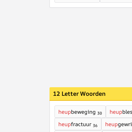
12 Letter Woorden
heup
beweging
heup
ble
30
heup
fractuur
heup
gewri
36