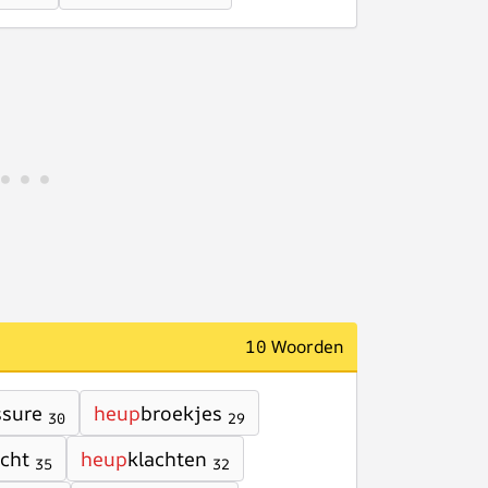
10 Woorden
ssure
heup
broekjes
30
29
cht
heup
klachten
35
32