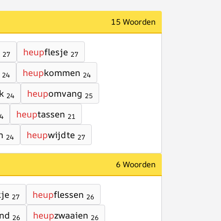
15 Woorden
heup
flesje
27
27
heup
kommen
24
24
k
heup
omvang
24
25
heup
tassen
4
21
n
heup
wijdte
24
27
6 Woorden
kje
heup
flessen
27
26
nd
heup
zwaaien
26
26