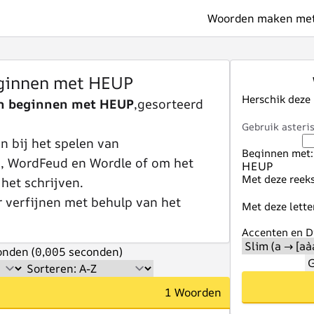
Woorden maken met 
ginnen met HEUP
Herschik deze
n beginnen met HEUP
,gesorteerd
Gebruik asteris
 bij het spelen van
Beginnen met:
e, WordFeud en Wordle of om het
Met deze reeks
 het schrijven.
r verfijnen met behulp van het
Met deze lette
Accenten en Di
nden (0,005 seconden)
G
1 Woorden