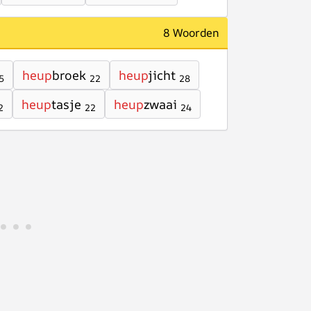
8 Woorden
heup
broek
heup
jicht
5
22
28
heup
tasje
heup
zwaai
2
22
24