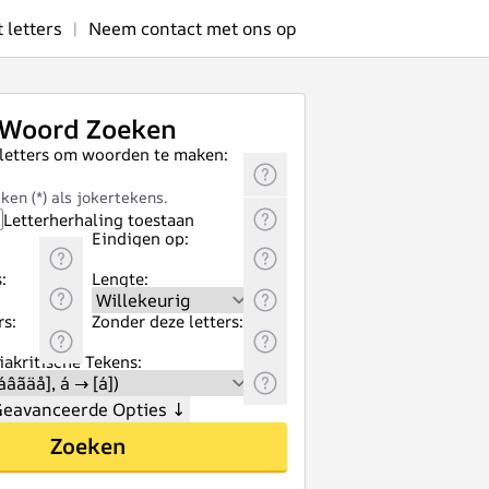
letters
|
Neem contact met ons op
Woord Zoeken
 letters om woorden te maken:
ken (*) als jokertekens.
Letterherhaling toestaan
Eindigen op:
:
Lengte:
rs:
Zonder deze letters:
akritische Tekens:
eavanceerde Opties
↓
Zoeken