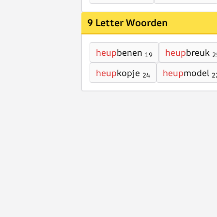
9 Letter Woorden
heup
benen
heup
breuk
19
2
heup
kopje
heup
model
24
2