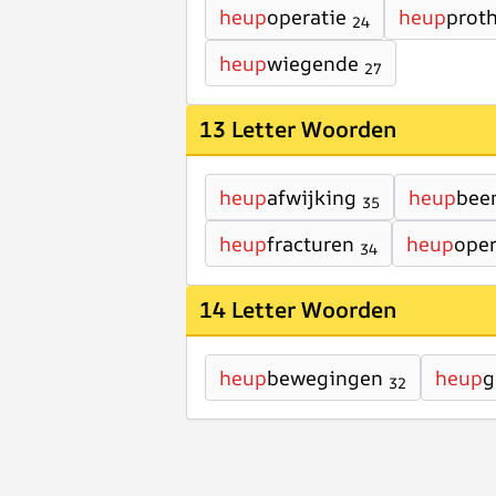
heup
operatie
heup
prot
24
heup
wiegende
27
13 Letter Woorden
heup
afwijking
heup
bee
35
heup
fracturen
heup
oper
34
14 Letter Woorden
heup
bewegingen
heup
g
32