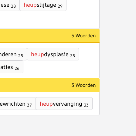
hese
heup
slijtage
28
29
5 Woorden
nderen
heup
dysplasie
25
35
aties
26
3 Woorden
ewrichten
heup
vervanging
37
33