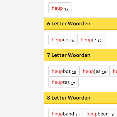
heup
12
6 Letter Woorden
heup
en
heup
je
14
17
7 Letter Woorden
heup
bot
heup
jes
h
18
19
heup
tas
17
8 Letter Woorden
heup
band
heup
been
19
18