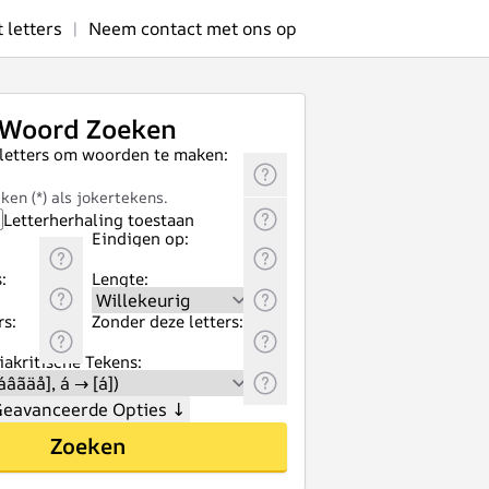
letters
|
Neem contact met ons op
Woord Zoeken
 letters om woorden te maken:
ken (*) als jokertekens.
Letterherhaling toestaan
Eindigen op:
:
Lengte:
rs:
Zonder deze letters:
akritische Tekens:
eavanceerde Opties
↓
Zoeken