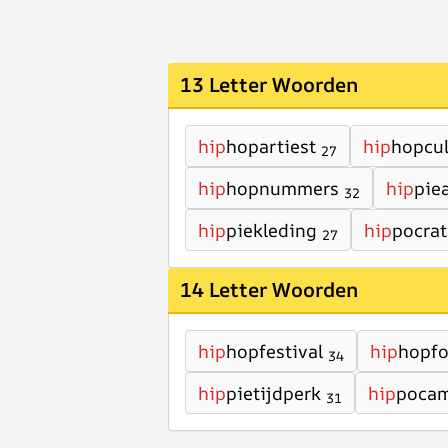
13 Letter Woorden
hip
hopartiest
hip
hopcul
27
hip
hopnummers
hip
pie
32
hip
piekleding
hip
pocrat
27
14 Letter Woorden
hip
hopfestival
hip
hopfo
34
hip
pietijdperk
hip
poca
31