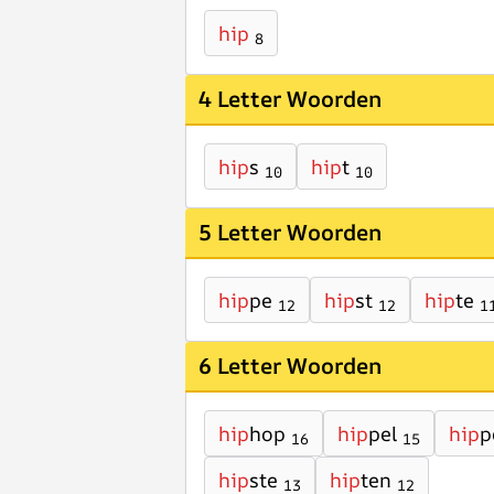
hip
8
4 Letter Woorden
hip
s
hip
t
10
10
5 Letter Woorden
hip
pe
hip
st
hip
te
12
12
1
6 Letter Woorden
hip
hop
hip
pel
hip
p
16
15
hip
ste
hip
ten
13
12