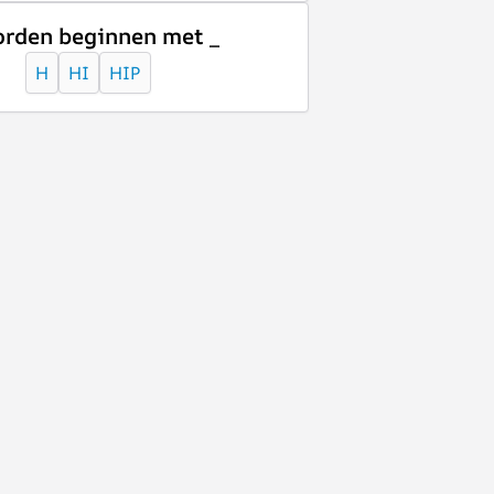
rden beginnen met _
H
HI
HIP