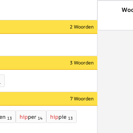
Woo
2 Woorden
3 Woorden
1
7 Woorden
en
hip
per
hip
pie
13
14
13