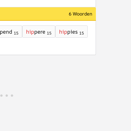
6 Woorden
pend
hip
pere
hip
pies
15
15
15