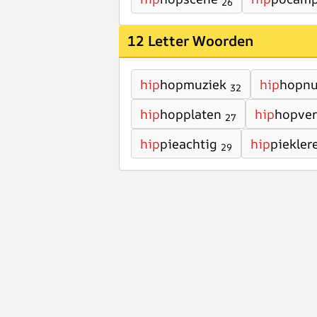
26
12 Letter Woorden
hip
hopmuziek
hip
hopn
32
hip
hopplaten
hip
hopver
27
hip
pieachtig
hip
piekler
29