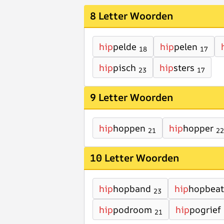
8 Letter Woorden
hip
pelde
hip
pelen
18
17
hip
pisch
hip
sters
23
17
9 Letter Woorden
hip
hoppen
hip
hopper
21
22
10 Letter Woorden
hip
hopband
hip
hopbeat
23
hip
podroom
hip
pogrief
21