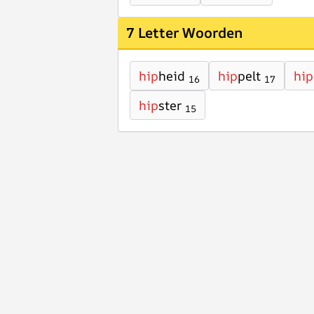
7 Letter Woorden
hip
heid
hip
pelt
hip
16
17
hip
ster
15