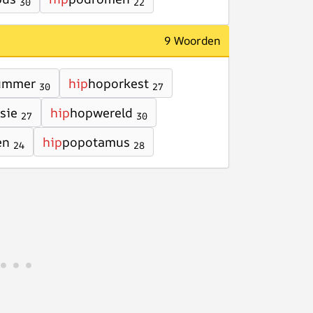
30
22
9 Woorden
ummer
hip
hoporkest
30
27
sie
hip
hopwereld
27
30
en
hip
popotamus
24
28