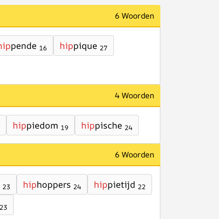
6 Woorden
hip
pende
hip
pique
16
27
4 Woorden
hip
piedom
hip
pische
19
24
6 Woorden
hip
hoppers
hip
pietijd
23
24
22
23