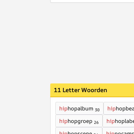
11 Letter Woorden
hip
hopalbum
hip
hopbea
30
hip
hopgroep
hip
hoplab
26
hip
hopscene
hip
pocam