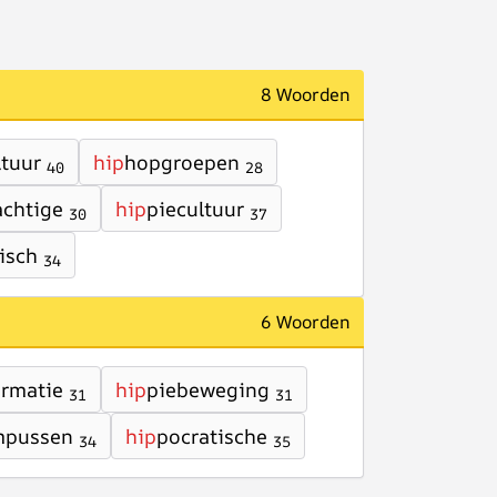
8 Woorden
tuur
hip
hopgroepen
40
28
achtige
hip
piecultuur
30
37
isch
34
6 Woorden
rmatie
hip
piebeweging
31
31
mpussen
hip
pocratische
34
35