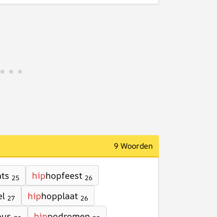
9 Woorden
ts
hip
hopfeest
25
26
el
hip
hopplaat
27
26
pus
hip
podromen