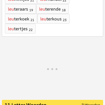
21
22
leu
teraars
leu
terende
19
18
leu
terkoek
leu
terkous
21
23
leu
tertjes
22
11 Letter Woorden