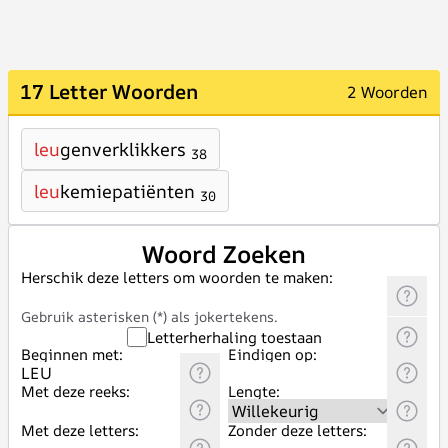
17 Letter Woorden
2 Woorden
leu
genverklikkers
38
leu
kemiepatiënten
30
Woord Zoeken
Herschik deze letters om woorden te maken:
Gebruik asterisken (*) als jokertekens.
Letterherhaling toestaan
Beginnen met:
Eindigen op:
Met deze reeks:
Lengte:
Met deze letters:
Zonder deze letters: