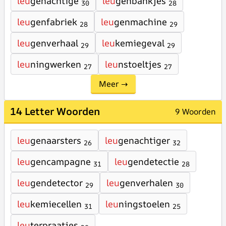
leu
genachtige
leu
genbankjes
30
28
leu
genfabriek
leu
genmachine
28
29
leu
genverhaal
leu
kemiegeval
29
29
leu
ningwerken
leu
nstoeltjes
27
27
Meer →
14 Letter Woorden
9 Woorden
leu
genaarsters
leu
genachtiger
26
32
leu
gencampagne
leu
gendetectie
31
28
leu
gendetector
leu
genverhalen
29
30
leu
kemiecellen
leu
ningstoelen
31
25
leu
terpraatjes