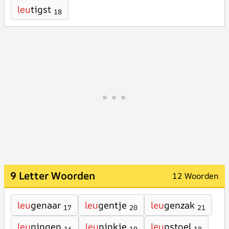
leu
tigst
18
9 Letter Woorden
12 Woorden
leu
genaar
leu
gentje
leu
genzak
17
20
21
leu
ningen
leu
ninkje
leu
nstoel