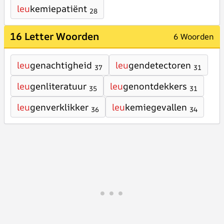
leu
kemiepatiënt
28
16 Letter Woorden
6 Woorden
leu
genachtigheid
leu
gendetectoren
37
31
leu
genliteratuur
leu
genontdekkers
35
31
leu
genverklikker
leu
kemiegevallen
36
34