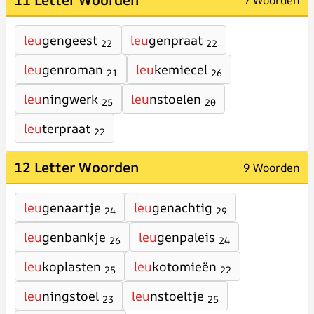
7 Woorden
leu
gengeest
leu
genpraat
22
22
leu
genroman
leu
kemiecel
21
26
leu
ningwerk
leu
nstoelen
25
20
leu
terpraat
22
12 Letter Woorden
9 Woorden
leu
genaartje
leu
genachtig
24
29
leu
genbankje
leu
genpaleis
26
24
leu
koplasten
leu
kotomieën
25
22
leu
ningstoel
leu
nstoeltje
23
25