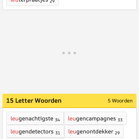
29
15 Letter Woorden
5 Woorden
leu
genachtigste
leu
gencampagnes
34
33
leu
gendetectors
leu
genontdekker
31
29