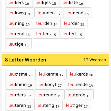
leu
kers
leu
kjes
leu
kste
16
18
16
leu
kweg
leu
nden
leu
nend
20
13
13
leu
ning
leu
rden
leu
rder
14
14
15
leu
rend
leu
ters
leu
tert
14
15
15
leu
tige
15
8 Letter Woorden
13 Woorden
leu
cisme
leu
kemie
leu
kerds
20
17
18
leu
kheid
leu
kocyt
leu
nende
19
27
14
leu
rders
leu
rende
leu
terde
17
15
16
leu
teren
leu
terig
leu
tiger
15
17
17