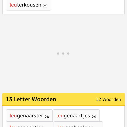
leu
terkousen
25
13 Letter Woorden
12 Woorden
leu
genaarster
leu
genaartjes
24
26