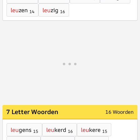
leu
zen
leu
zig
14
16
7 Letter Woorden
16 Woorden
leu
gens
leu
kerd
leu
kere
15
16
15