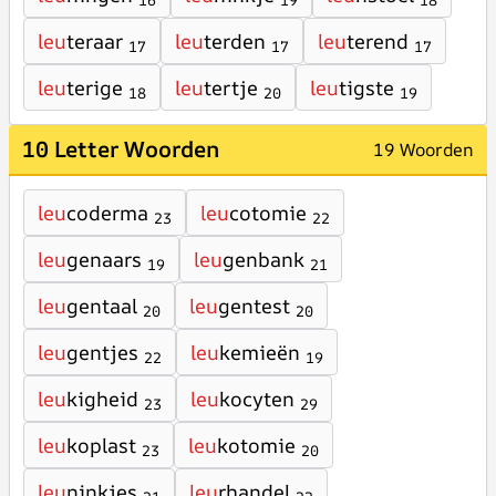
16
19
18
leu
teraar
leu
terden
leu
terend
17
17
17
leu
terige
leu
tertje
leu
tigste
18
20
19
10 Letter Woorden
19 Woorden
leu
coderma
leu
cotomie
23
22
leu
genaars
leu
genbank
19
21
leu
gentaal
leu
gentest
20
20
leu
gentjes
leu
kemieën
22
19
leu
kigheid
leu
kocyten
23
29
leu
koplast
leu
kotomie
23
20
leu
ninkjes
leu
rhandel