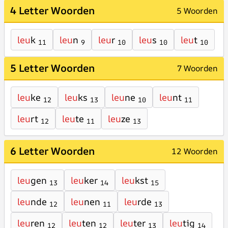
4 Letter Woorden
5 Woorden
leu
k
leu
n
leu
r
leu
s
leu
t
11
9
10
10
10
5 Letter Woorden
7 Woorden
leu
ke
leu
ks
leu
ne
leu
nt
12
13
10
11
leu
rt
leu
te
leu
ze
12
11
13
6 Letter Woorden
12 Woorden
leu
gen
leu
ker
leu
kst
13
14
15
leu
nde
leu
nen
leu
rde
12
11
13
leu
ren
leu
ten
leu
ter
leu
tig
12
12
13
14