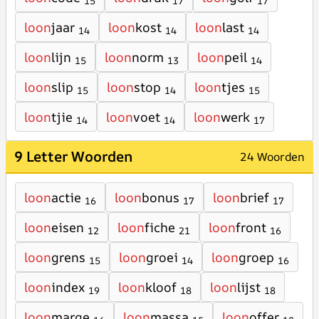
15
17
17
loon
jaar
loon
kost
loon
last
14
14
14
loon
lijn
loon
norm
loon
peil
15
13
14
loon
slip
loon
stop
loon
tjes
15
14
15
loon
tjie
loon
voet
loon
werk
14
14
17
9 Letter Woorden
24 Woorden
loon
actie
loon
bonus
loon
brief
16
17
17
loon
eisen
loon
fiche
loon
front
12
21
16
loon
grens
loon
groei
loon
groep
15
14
16
loon
index
loon
kloof
loon
lijst
19
18
18
loon
marge
loon
massa
loon
offer