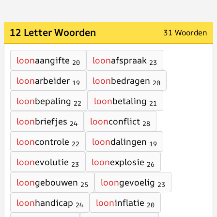
12 Letter Woorden
31 Woorden
loon
aangifte
loon
afspraak
20
23
loon
arbeider
loon
bedragen
19
20
loon
bepaling
loon
betaling
22
21
loon
briefjes
loon
conflict
24
28
loon
controle
loon
dalingen
22
19
loon
evolutie
loon
explosie
23
26
loon
gebouwen
loon
gevoelig
25
23
loon
handicap
loon
inflatie
24
20