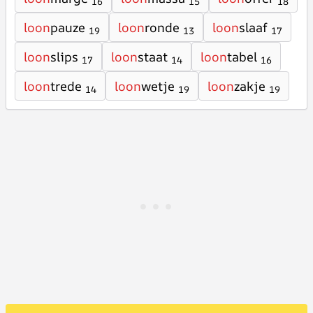
16
15
18
loon
pauze
loon
ronde
loon
slaaf
19
13
17
loon
slips
loon
staat
loon
tabel
17
14
16
loon
trede
loon
wetje
loon
zakje
14
19
19