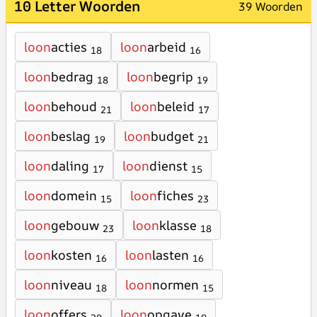
10 Letter Woorden
39 Woorden
loon
acties
loon
arbeid
18
16
loon
bedrag
loon
begrip
18
19
loon
behoud
loon
beleid
21
17
loon
beslag
loon
budget
19
21
loon
daling
loon
dienst
17
15
loon
domein
loon
fiches
15
23
loon
gebouw
loon
klasse
23
18
loon
kosten
loon
lasten
16
16
loon
niveau
loon
normen
18
15
loon
offers
loon
opgave