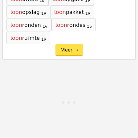
20
19
loon
opslag
loon
pakket
19
19
loon
ronden
loon
rondes
14
15
loon
ruimte
19
Meer →