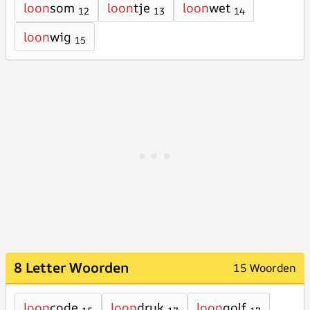
loon
som
loon
tje
loon
wet
12
13
14
loon
wig
15
8 Letter Woorden
15 Woorden
loon
code
loon
druk
loon
golf