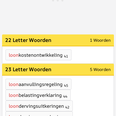
22 Letter Woorden
1 Woorden
loon
kostenontwikkeling
41
23 Letter Woorden
5 Woorden
loon
aanvullingsregeling
45
loon
belastingverklaring
44
loon
dervingsuitkeringen
42