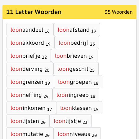
11 Letter Woorden
35 Woorden
loon
aandeel
loon
afstand
16
19
loon
akkoord
loon
bedrijf
19
23
loon
briefje
loon
brieven
22
19
loon
derving
loon
geschil
20
25
loon
grenzen
loon
groepen
19
18
loon
heffing
loon
ingreep
24
18
loon
inkomen
loon
klassen
17
19
loon
lijsten
loon
lijstje
20
23
loon
mutatie
loon
niveaus
20
20