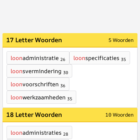
17 Letter Woorden
5 Woorden
loon
administratie
loon
specificaties
26
35
loon
svermindering
30
loon
voorschriften
36
loon
werkzaamheden
35
18 Letter Woorden
10 Woorden
loon
administraties
28