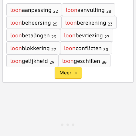
loon
aanpassing
loon
aanvulling
22
28
loon
beheersing
loon
berekening
25
23
loon
betalingen
loon
bevriezing
23
27
loon
blokkering
loon
conflicten
27
30
loon
gelijkheid
loon
geschillen
29
30
Meer →