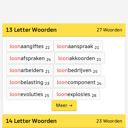
13 Letter Woorden
27 Woorden
loon
aangiftes
loon
aanspraak
22
21
loon
afspraken
loon
akkoorden
24
21
loon
arbeiders
loon
bedrijven
21
25
loon
belasting
loon
component
23
24
loon
evoluties
loon
explosies
25
28
Meer →
14 Letter Woorden
23 Woorden