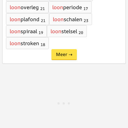
loon
overleg
loon
periode
21
17
loon
plafond
loon
schalen
21
23
loon
spiraal
loon
stelsel
19
20
loon
stroken
18
Meer →