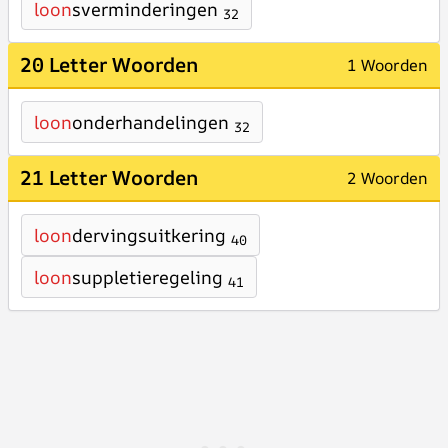
loon
sverminderingen
32
20 Letter Woorden
1 Woorden
loon
onderhandelingen
32
21 Letter Woorden
2 Woorden
loon
dervingsuitkering
40
loon
suppletieregeling
41