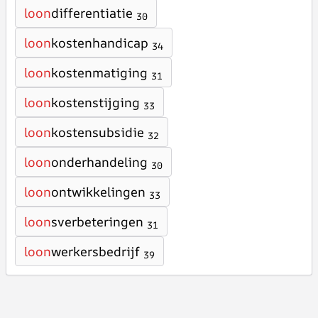
loon
differentiatie
30
loon
kostenhandicap
34
loon
kostenmatiging
31
loon
kostenstijging
33
loon
kostensubsidie
32
loon
onderhandeling
30
loon
ontwikkelingen
33
loon
sverbeteringen
31
loon
werkersbedrijf
39