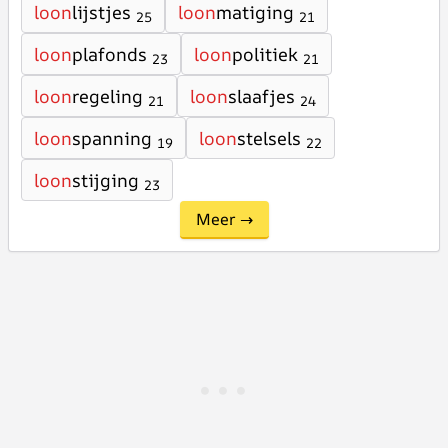
loon
lijstjes
loon
matiging
25
21
loon
plafonds
loon
politiek
23
21
loon
regeling
loon
slaafjes
21
24
loon
spanning
loon
stelsels
19
22
loon
stijging
23
Meer →