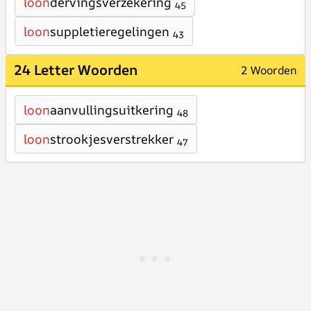
loon
dervingsverzekering
45
loon
suppletieregelingen
43
24 Letter Woorden
2 Woorden
loon
aanvullingsuitkering
48
loon
strookjesverstrekker
47