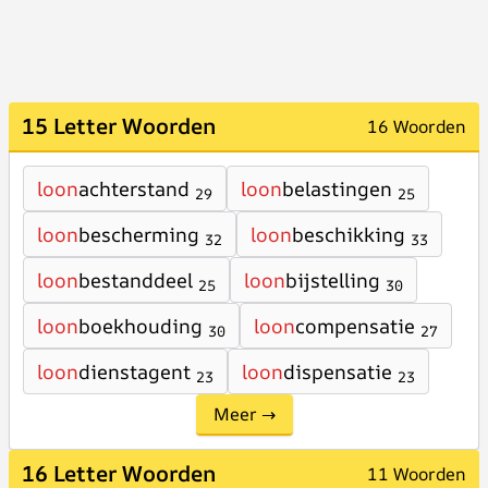
15 Letter Woorden
16 Woorden
loon
achterstand
loon
belastingen
29
25
loon
bescherming
loon
beschikking
32
33
loon
bestanddeel
loon
bijstelling
25
30
loon
boekhouding
loon
compensatie
30
27
loon
dienstagent
loon
dispensatie
23
23
Meer →
16 Letter Woorden
11 Woorden