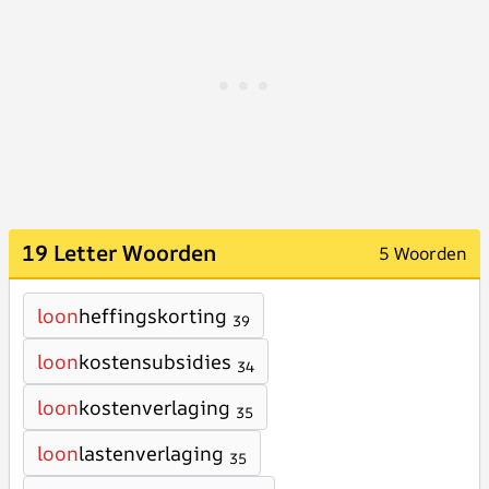
19 Letter Woorden
5 Woorden
loon
heffingskorting
39
loon
kostensubsidies
34
loon
kostenverlaging
35
loon
lastenverlaging
35