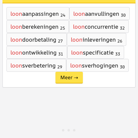
loon
aanpassingen
loon
aanvullingen
24
30
loon
berekeningen
loon
concurrentie
25
32
loon
doorbetaling
loon
inleveringen
27
26
loon
ontwikkeling
loon
specificatie
31
33
loon
sverbetering
loon
sverhogingen
29
30
Meer →