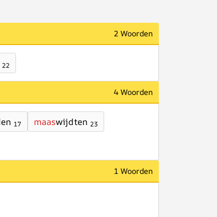
2 Woorden
22
4 Woorden
den
maas
wijdten
17
23
1 Woorden