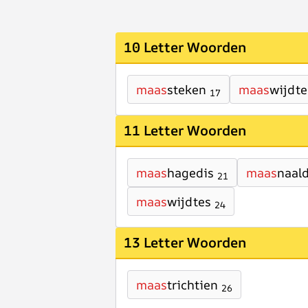
10 Letter Woorden
maas
steken
maas
wijdte
17
11 Letter Woorden
maas
hagedis
maas
naal
21
maas
wijdtes
24
13 Letter Woorden
maas
trichtien
26