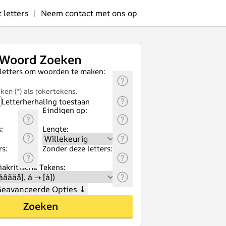
letters
|
Neem contact met ons op
Woord Zoeken
 letters om woorden te maken:
ken (*) als jokertekens.
Letterherhaling toestaan
Eindigen op:
:
Lengte:
rs:
Zonder deze letters:
akritische Tekens:
eavanceerde Opties
↓
Zoeken