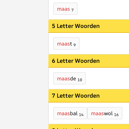
maas
7
5 Letter Woorden
maas
t
9
6 Letter Woorden
maas
de
10
7 Letter Woorden
maas
bal
maas
wol
14
16