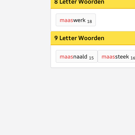
8 Letter Woorden
maas
werk
18
9 Letter Woorden
maas
naald
maas
steek
15
1