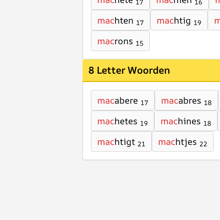
17
16
mac
hten
mac
htig
m
17
19
mac
rons
15
8 Letter Woorden
mac
abere
mac
abres
17
18
mac
hetes
mac
hines
19
18
mac
htigt
mac
htjes
21
22