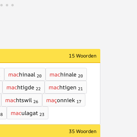
15 Woorden
mac
hinaal
mac
hinale
6
20
20
mac
htigde
mac
htigen
22
21
mac
htswil
maç
onniek
26
17
mac
ulagat
18
23
35 Woorden