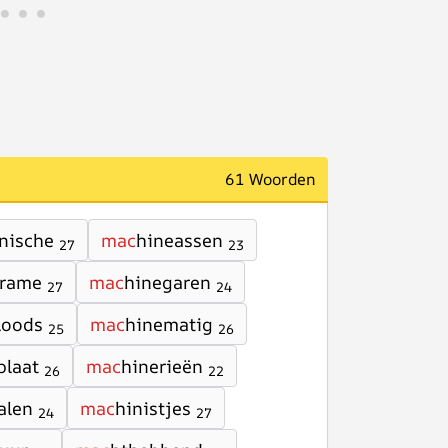
61 Woorden
nische
mac
hineassen
27
23
frame
mac
hinegaren
27
24
loods
mac
hinematig
25
26
plaat
mac
hinerieën
26
22
alen
mac
hinistjes
24
27