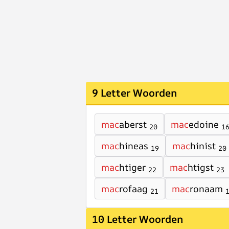
9 Letter Woorden
mac
aberst
mac
edoine
20
1
mac
hineas
mac
hinist
19
20
mac
htiger
mac
htigst
22
23
mac
rofaag
mac
ronaam
21
10 Letter Woorden