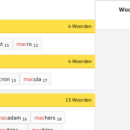
Woo
4 Woorden
ht
mac
ro
15
12
4 Woorden
c
ron
mac
ula
13
17
13 Woorden
mac
adam
mac
hers
16
18
mac
hina
mac
hine