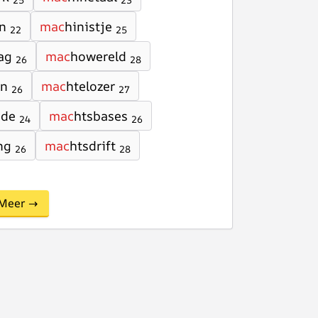
25
23
en
mac
hinistje
22
25
ag
mac
howereld
26
28
en
mac
htelozer
26
27
nde
mac
htsbases
24
26
ng
mac
htsdrift
26
28
Meer →