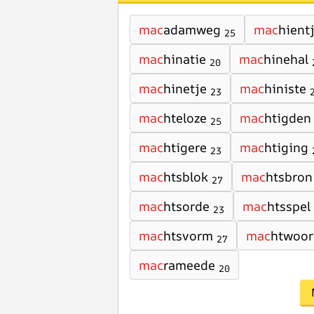
mac
adamweg
mac
hient
25
mac
hinatie
mac
hinehal
20
mac
hinetje
mac
hiniste
23
mac
hteloze
mac
htigden
25
mac
htigere
mac
htiging
23
mac
htsblok
mac
htsbron
27
mac
htsorde
mac
htsspel
23
mac
htsvorm
mac
htwoor
27
mac
rameede
20