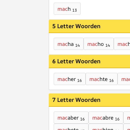
mac
h
13
5 Letter Woorden
mac
ha
mac
ho
mac
14
14
6 Letter Woorden
mac
her
mac
hte
ma
16
16
7 Letter Woorden
mac
aber
mac
abre
16
16
mac
hete
mac
hien