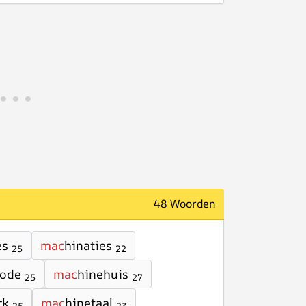
48 Woorden
es
mac
hinaties
25
22
code
mac
hinehuis
25
27
rk
mac
hinetaal