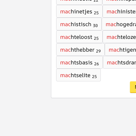
22
mac
hinetjes
mac
hinist
25
mac
histisch
mac
hogedr
30
mac
hteloost
mac
hteloz
25
mac
hthebber
mac
htige
29
mac
htsbasis
mac
htsdra
26
mac
htselite
25