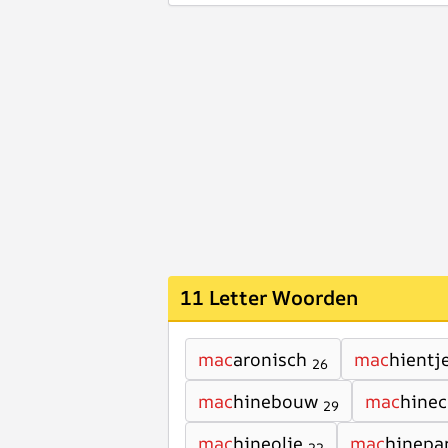
11 Letter Woorden
mac
aronisch
mac
hientj
26
mac
hinebouw
mac
hine
29
mac
hineolie
mac
hinepa