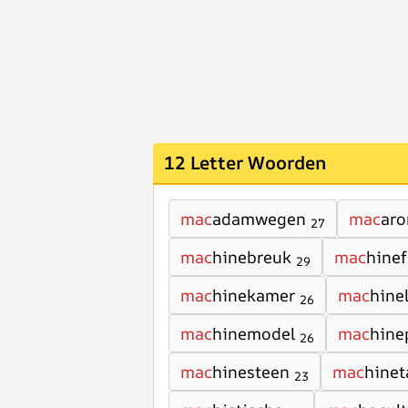
12 Letter Woorden
mac
adamwegen
mac
aro
27
mac
hinebreuk
mac
hine
29
mac
hinekamer
mac
hine
26
mac
hinemodel
mac
hine
26
mac
hinesteen
mac
hinet
23