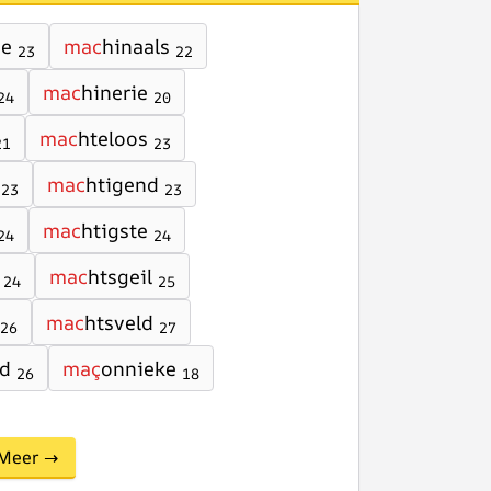
je
mac
hinaals
23
22
mac
hinerie
24
20
mac
hteloos
21
23
mac
htigend
23
23
mac
htigste
24
24
mac
htsgeil
24
25
mac
htsveld
26
27
d
maç
onnieke
26
18
Meer →