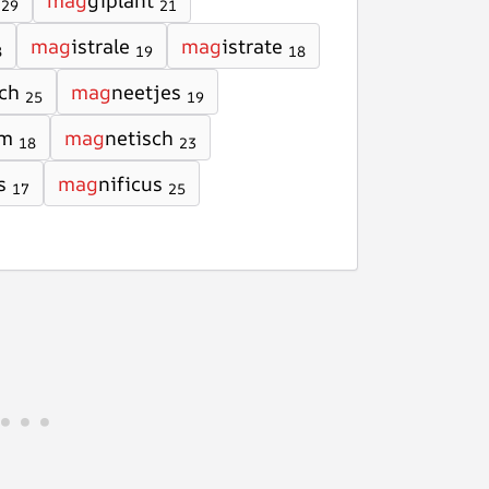
mag
giplant
29
21
mag
istrale
mag
istrate
8
19
18
ch
mag
neetjes
25
19
em
mag
netisch
18
23
s
mag
nificus
17
25