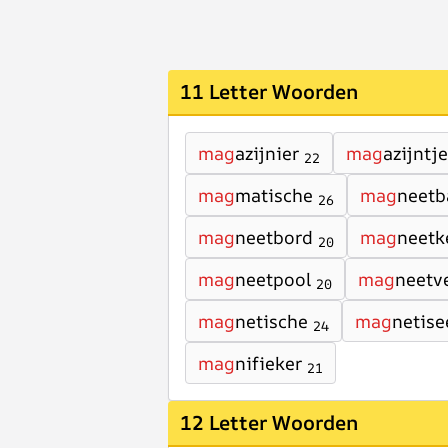
11 Letter Woorden
mag
azijnier
mag
azijntje
22
mag
matische
mag
neetb
26
mag
neetbord
mag
neetk
20
mag
neetpool
mag
neetv
20
mag
netische
mag
netise
24
mag
nifieker
21
12 Letter Woorden