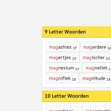
9 Letter Woorden
mag
azines
mag
erdere
17
1
mag
ertjes
mag
ischer
19
22
mag
nesium
mag
netiet
19
1
mag
nifiek
mag
nitude
18
18
10 Letter Woorden