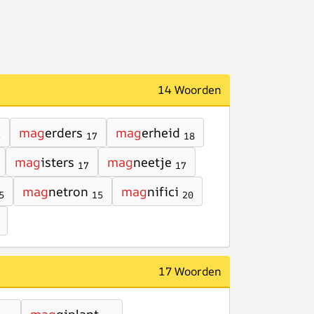
14 Woorden
mag
erders
mag
erheid
6
17
18
mag
isters
mag
neetje
17
17
mag
netron
mag
nifici
5
15
20
17 Woorden