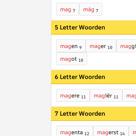
mag
mág
7
7
5 Letter Woorden
mag
en
mag
er
mag
g
9
10
mag
ot
10
6 Letter Woorden
mag
ere
mag
iër
ma
11
11
7 Letter Woorden
mag
enta
mag
erst
12
14