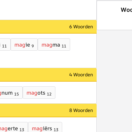
Woo
6 Woorden
i
mag
ie
mag
ma
11
9
11
4 Woorden
g
num
mag
ots
15
12
8 Woorden
mag
erte
mag
iërs
13
13