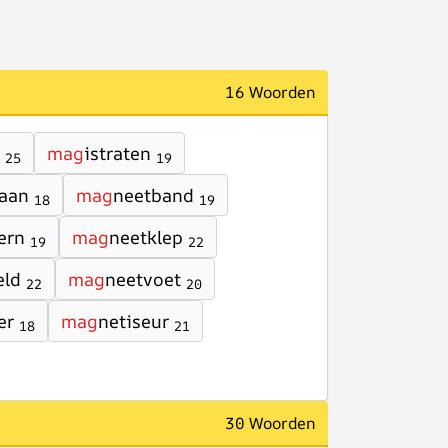
16 Woorden
mag
istraten
25
19
aan
mag
neetband
18
19
ern
mag
neetklep
19
22
eld
mag
neetvoet
22
20
er
mag
netiseur
18
21
30 Woorden