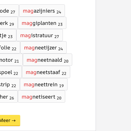
code
mag
azijniers
27
24
erk
mag
giplanten
29
23
tje
mag
istratuur
23
27
folie
mag
neetijzer
22
24
motor
mag
neetnaald
21
20
spoel
mag
neetstaaf
22
22
trip
mag
neettrein
22
19
cher
mag
netiseert
26
20
Meer →