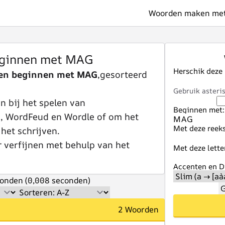
Woorden maken met 
ginnen met MAG
Herschik deze
en beginnen met MAG
,gesorteerd
Gebruik asteris
 bij het spelen van
Beginnen met:
e, WordFeud en Wordle of om het
Met deze reeks
 het schrijven.
r verfijnen met behulp van het
Met deze lette
Accenten en Di
onden (0,008 seconden)
G
2 Woorden