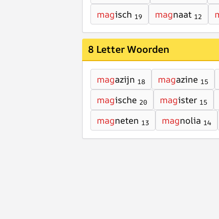
mag
isch
mag
naat
19
12
8 Letter Woorden
mag
azijn
mag
azine
18
15
mag
ische
mag
ister
20
15
mag
neten
mag
nolia
13
14