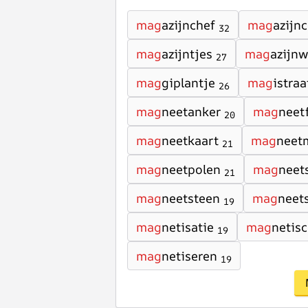
mag
azijnchef
mag
azijn
32
mag
azijntjes
mag
azijnw
27
mag
giplantje
mag
istraa
26
mag
neetanker
mag
neet
20
mag
neetkaart
mag
neet
21
mag
neetpolen
mag
neet
21
mag
neetsteen
mag
neets
19
mag
netisatie
mag
netis
19
mag
netiseren
19