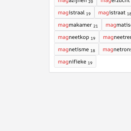
mag
azijnen
mag
erzucht
20
mag
istraal
mag
istraat
19
1
mag
makamer
mag
matis
21
mag
neetkop
mag
neetr
19
mag
netisme
mag
netron
18
mag
nifieke
19