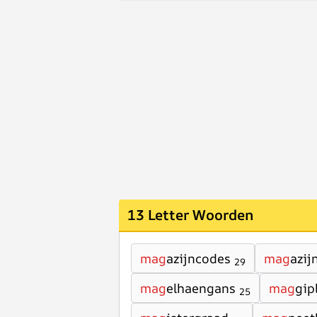
13 Letter Woorden
mag
azijncodes
mag
azij
29
mag
elhaengans
mag
gip
25