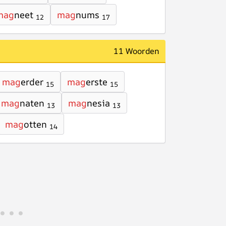
mag
neet
mag
nums
12
17
11 Woorden
mag
erder
mag
erste
15
15
mag
naten
mag
nesia
13
13
mag
otten
14