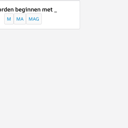
rden beginnen met _
M
MA
MAG