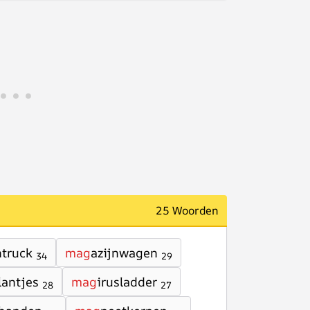
25 Woorden
ntruck
mag
azijnwagen
34
29
lantjes
mag
irusladder
28
27