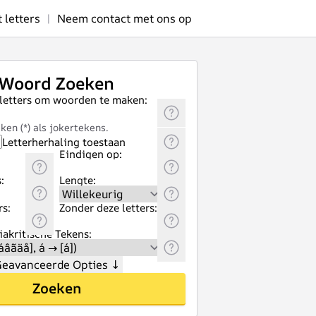
letters
|
Neem contact met ons op
Woord Zoeken
 letters om woorden te maken:
ken (*) als jokertekens.
Letterherhaling toestaan
Eindigen op:
:
Lengte:
rs:
Zonder deze letters:
akritische Tekens:
eavanceerde Opties
↓
Zoeken