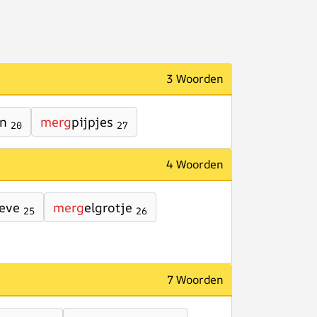
3 Woorden
en
merg
pijpjes
20
27
4 Woorden
oeve
merg
elgrotje
25
26
7 Woorden