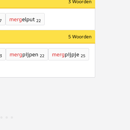
3 Woorden
merg
elput
7
22
5 Woorden
merg
pijpen
merg
pijpje
3
22
25