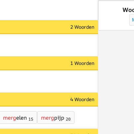
Woo
2 Woorden
1 Woorden
4 Woorden
merg
elen
merg
pijp
15
20