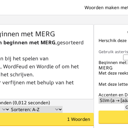
Woorden maken met 
ginnen met MERG
Herschik deze
n beginnen met MERG
,gesorteerd
Gebruik asteris
 bij het spelen van
Beginnen met:
e, WordFeud en Wordle of om het
Met deze reeks
 het schrijven.
r verfijnen met behulp van het
Met deze lette
Accenten en Di
nden (0,012 seconden)
G
1 Woorden