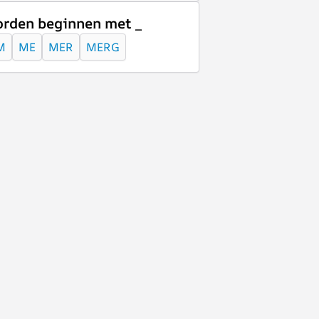
rden beginnen met _
M
ME
MER
MERG