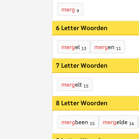
merg
9
6 Letter Woorden
merg
el
merg
en
13
11
7 Letter Woorden
merg
elt
15
8 Letter Woorden
merg
been
merg
elde
15
16