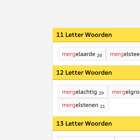
11 Letter Woorden
merg
elaarde
merg
elste
20
12 Letter Woorden
merg
elachtig
merg
elgr
29
merg
elstenen
21
13 Letter Woorden