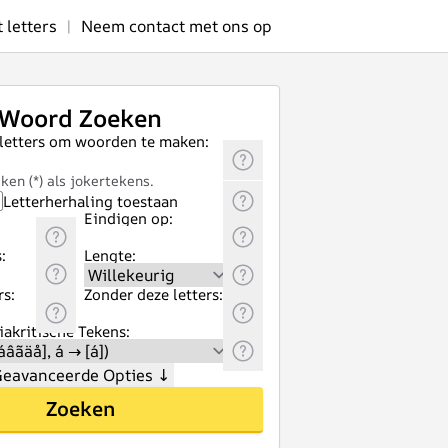
letters
|
Neem contact met ons op
Woord Zoeken
 letters om woorden te maken:
ken (*) als jokertekens.
Letterherhaling toestaan
Eindigen op:
:
Lengte:
rs:
Zonder deze letters:
akritische Tekens:
eavanceerde Opties
↓
Zoeken