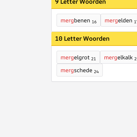
9 Letter Woorden
merg
benen
merg
elden
16
1
10 Letter Woorden
merg
elgrot
merg
elkalk
21
2
merg
schede
24