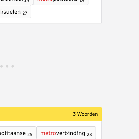
24
24
eksuelen
27
3 Woorden
politaanse
metro
verbinding
25
28