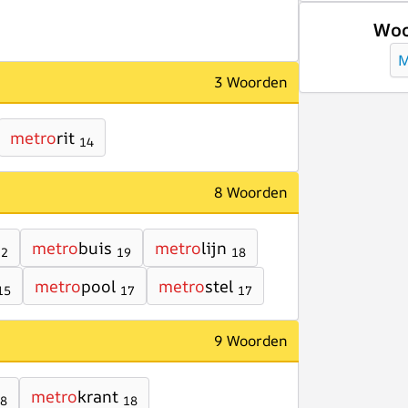
Woo
3 Woorden
metro
rit
14
8 Woorden
metro
buis
metro
lijn
22
19
18
metro
pool
metro
stel
15
17
17
9 Woorden
metro
krant
8
18