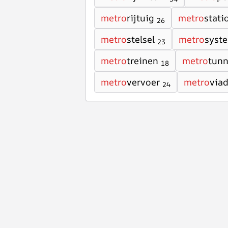
metro
rijtuig
metro
stati
26
metro
stelsel
metro
syst
23
metro
treinen
metro
tunn
18
metro
vervoer
metro
via
24