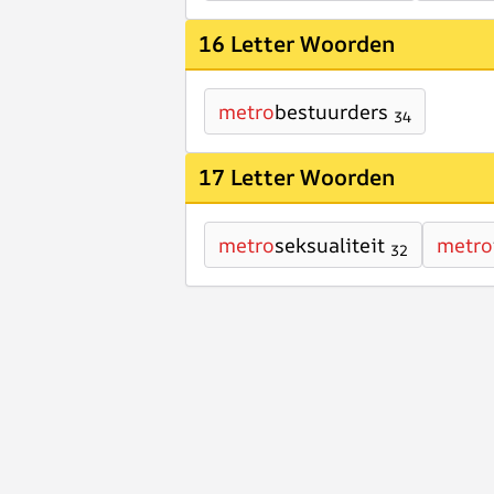
16 Letter Woorden
metro
bestuurders
34
17 Letter Woorden
metro
seksualiteit
metro
32