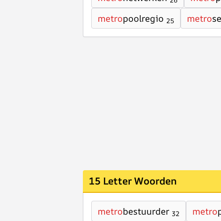
26
metro
poolregio
metro
s
25
15 Letter Woorden
metro
bestuurder
metro
32