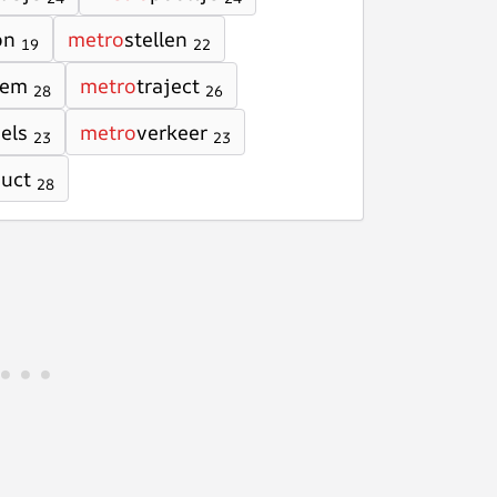
on
metro
stellen
19
22
eem
metro
traject
28
26
els
metro
verkeer
23
23
duct
28