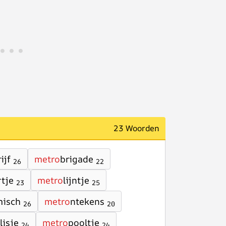
23 Woorden
ijf
metro
brigade
26
22
rtje
metro
lijntje
23
25
isch
metro
ntekens
26
20
lisje
metro
pooltje
24
24