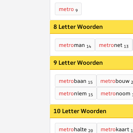
metro
9
8 Letter Woorden
metro
man
metro
net
14
13
9 Letter Woorden
metro
baan
metro
bouw
15
metro
niem
metro
noom
15
10 Letter Woorden
metro
halte
metro
kaart
20
1