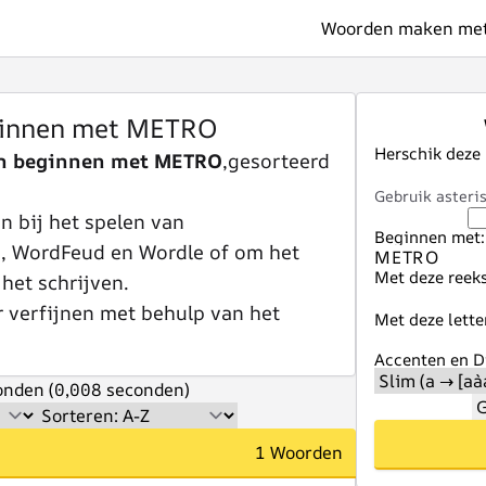
Woorden maken met 
innen met METRO
Herschik deze
n beginnen met METRO
,gesorteerd
Gebruik asteris
 bij het spelen van
Beginnen met:
e, WordFeud en Wordle of om het
Met deze reeks
 het schrijven.
r verfijnen met behulp van het
Met deze lette
Accenten en Di
nden (0,008 seconden)
G
1 Woorden